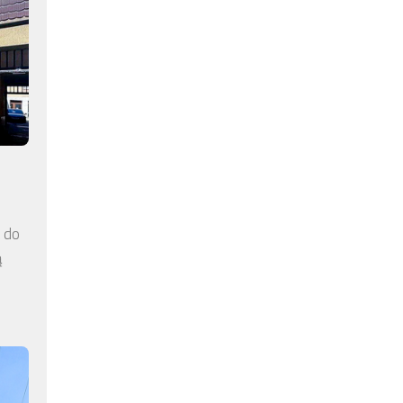
a do
ą