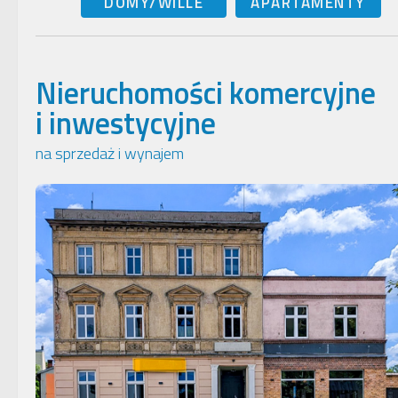
DOMY/WILLE
APARTAMENTY
Nieruchomości komercyjne
i inwestycyjne
na sprzedaż i wynajem