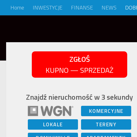
Home
INWESTYCJE
FINANSE
NEWS
DOB
Skip to content
ZGŁOŚ
KUPNO — SPRZEDAŻ
Znajdź nieruchomość w 3 sekundy
KOMERCYJNE
LOKALE
TERENY