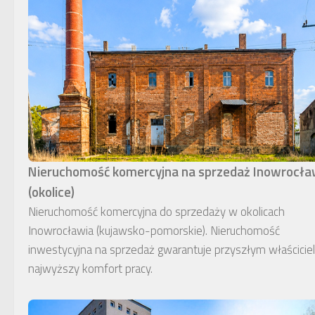
Nieruchomość komercyjna na sprzedaż Inowrocł
(okolice)
Nieruchomość komercyjna do sprzedaży w okolicach
Inowrocławia (kujawsko-pomorskie). Nieruchomość
inwestycyjna na sprzedaż gwarantuje przyszłym właścici
najwyższy komfort pracy.