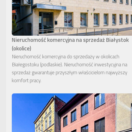
Nieruchomość komercyjna na sprzedaż Białystok
(okolice)
Nieruchomość komercyjna do sprzedaży w okolicach
Białegostoku (podlaskie). Nieruchomość inwestycyjna na
sprzedaż gwarantuje przyszłym właścicielom najwyższy
komfort pracy.