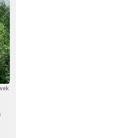
awek
ą