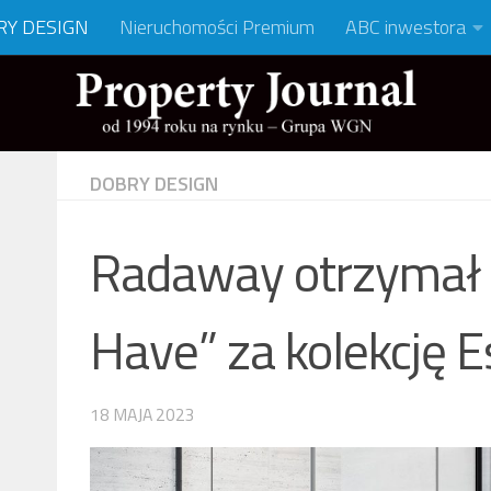
RY DESIGN
Nieruchomości Premium
ABC inwestora
DOBRY DESIGN
Radaway otrzymał 
Have” za kolekcję 
18 MAJA 2023