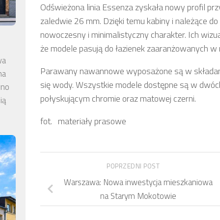
Odświeżona linia Essenza zyskała nowy profil prz
zaledwie 26 mm. Dzięki temu kabiny i należące d
nowoczesny i minimalistyczny charakter. Ich wizua
że modele pasują do łazienek zaaranżowanych w 
wa
Parawany nawannowe wyposażone są w składane 
na
się wody. Wszystkie modele dostępne są w dwóch
wno
połyskującym chromie oraz matowej czerni.
ią
fot. materiały prasowe
POPRZEDNI POST
Warszawa: Nowa inwestycja mieszkaniowa
na Starym Mokotowie