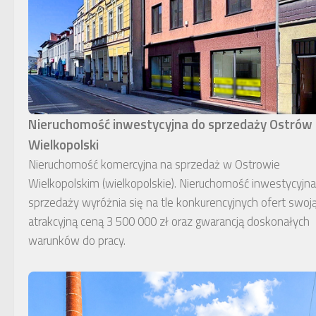
Nieruchomość inwestycyjna do sprzedaży Ostrów
Wielkopolski
Nieruchomość komercyjna na sprzedaż w Ostrowie
Wielkopolskim (wielkopolskie). Nieruchomość inwestycyjn
sprzedaży wyróżnia się na tle konkurencyjnych ofert swoj
atrakcyjną ceną 3 500 000 zł oraz gwarancją doskonałych
warunków do pracy.