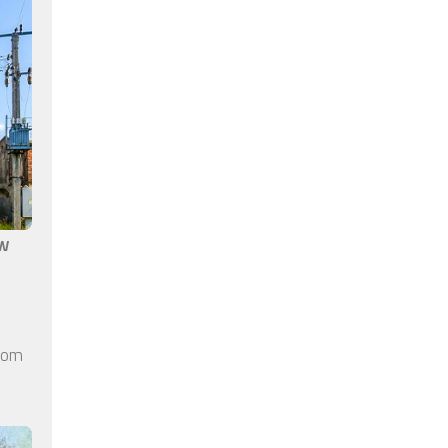
aw
elom