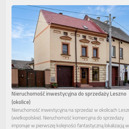
Nieruchomość inwestycyjna do sprzedaży Leszno
(okolice)
Nieruchomość inwestycyjna na sprzedaż w okolicach Lesz
(wielkopolskie). Nieruchomość komercyjna do sprzedaży
imponuje w pierwszej kolejności fantastyczną lokalizacją w