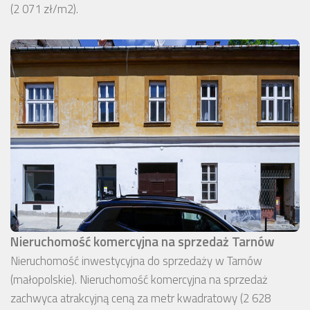
(2 071 zł/m2).
Nieruchomość komercyjna na sprzedaż Tarnów
Nieruchomość inwestycyjna do sprzedaży w Tarnów
(małopolskie). Nieruchomość komercyjna na sprzedaż
zachwyca atrakcyjną ceną za metr kwadratowy (2 628