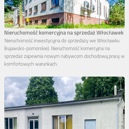
Nieruchomość komercyjna na sprzedaż Włocławek
Nieruchomość inwestycyjna do sprzedaży we Włocławku
(kujawsko-pomorskie). Nieruchomość komercyjna na
sprzedaż zapewnia nowym nabywcom dochodową pracę w
komfortowych warunkach.