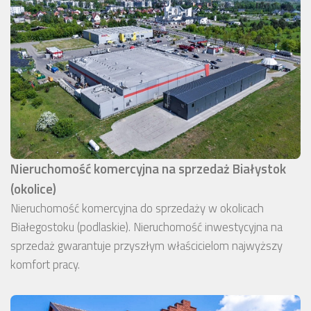
Nieruchomość komercyjna na sprzedaż Białystok
(okolice)
Nieruchomość komercyjna do sprzedaży w okolicach
Białegostoku (podlaskie). Nieruchomość inwestycyjna na
sprzedaż gwarantuje przyszłym właścicielom najwyższy
komfort pracy.