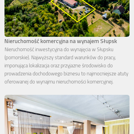
Nieruchomość komercyjna na wynajem Słupsk
Nieruchomość inwestycyjna do wynajęcia w Słupsku
(pomorskie). Najwyższy standard warunków do pracy,
imponująca lokalizacja oraz przyjazne środowisko do
prowadzenia dochodowego biznesu to najmocniejsze atuty
oferowanej do wynajmu nieruchomości komercyjnej.