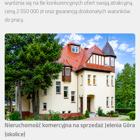
wyróżnia się na tle konkurencyjnych ofert swoją atrakcyjną
ceną 2 550 000 zł oraz gwarancją doskonałych warunków
do pracy.
Nieruchomość komercyjna na sprzedaż Jelenia Góra
(okolice)