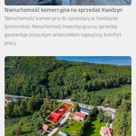
Nieruchomość komercyjna na sprzedaż Kwidzyn
Nieruchomość komercyjna do sprzedaży w Kwidzynie
(pomorskie). Nieruchomość inwestycyjna na sprzedaż
gwarantuje przyszłym właścicielom najwyższy komfort
pracy.