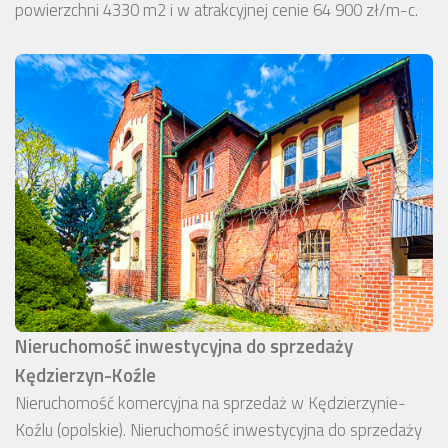
powierzchni 4330 m2 i w atrakcyjnej cenie 64 900 zł/m-c.
Nieruchomość inwestycyjna do sprzedaży
Kędzierzyn-Koźle
Nieruchomość komercyjna na sprzedaż w Kędzierzynie-
Koźlu (opolskie). Nieruchomość inwestycyjna do sprzedaży