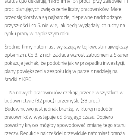
status quo deklarują mikrofirmy (64 proc.), przy zaledwie 11
proc. planujących zwiększenie liczby pracowników. Małe
przedsiębiorstwa są najbardziej niepewne nadchodzącej
przyszłości i co 5. nie wie, jak będą wyglądały ich ruchy na
rynku pracy w najbliższym roku.
Średnie firmy natomiast wykazują w tej kwestii największy
optymizm. Co 3. z nich zakłada wzrost zatrudnienia. Skaner
pokazuje jednak, że podobnie jak w przypadku inwestycji,
plany powiększenia zespołu idą w parze z nadzieją na
środki z KPO.
– Na nowych pracowników czekają przede wszystkim w
budownictwie (32 proc.) i przemyśle (33 proc.).
Budownictwo jest jednak branżą, w której niedobór
pracowników występuje od długiego czasu. Dopiero
poważny kryzys mógłby spowodować zmianę tego stanu
rzeczy. Redukcję najczęściej przewiduje natomiast branża