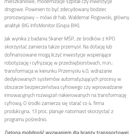
mieszkaniowe, modernizacje szpitali czy inwestycje
drogowe. Powinien to być zdecydowany bodziec
prorozwojowy – mówi dr hab. Waldemar Rogowski, główny
analityk BIG InfoMonitor (Grupa BIK).
Jak wynika z badania Skaner MŚP, ze środków z KPO
skorzystać zamierza także przemysł. Na dotację lub
dofinansowane mogą liczyć inwestycje wspierające
robotyzację i cyfryzację w przedsiębiorstwach, m.in.:
transformacja w kierunku Przemysłu 4.0, wdrażanie
dedykowanych systemów automatyzujących procesy w
obszarze bezpieczeństwa cyfrowego czy wprowadzanie
innowacyjnych rozwiązań nakierowanych na transformację
cyfrową. O środki zamierza się starać co 4. firma
produkcyjna. 13 proc. planuje natomiast skorzystać z
programu pośrednio.
Zielona mobilność wyzwaniem dla branży transportowej