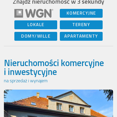
Znajdź nieruchomość w 3 sekundy
KOMERCYJNE
LOKALE
TERENY
DOMY/WILLE
APARTAMENTY
Nieruchomości komercyjne
i inwestycyjne
na sprzedaż i wynajem