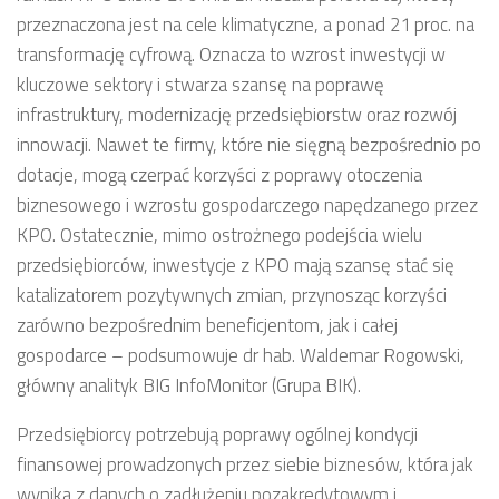
przeznaczona jest na cele klimatyczne, a ponad 21 proc. na
transformację cyfrową. Oznacza to wzrost inwestycji w
kluczowe sektory i stwarza szansę na poprawę
infrastruktury, modernizację przedsiębiorstw oraz rozwój
innowacji. Nawet te firmy, które nie sięgną bezpośrednio po
dotacje, mogą czerpać korzyści z poprawy otoczenia
biznesowego i wzrostu gospodarczego napędzanego przez
KPO. Ostatecznie, mimo ostrożnego podejścia wielu
przedsiębiorców, inwestycje z KPO mają szansę stać się
katalizatorem pozytywnych zmian, przynosząc korzyści
zarówno bezpośrednim beneficjentom, jak i całej
gospodarce – podsumowuje dr hab. Waldemar Rogowski,
główny analityk BIG InfoMonitor (Grupa BIK).
Przedsiębiorcy potrzebują poprawy ogólnej kondycji
finansowej prowadzonych przez siebie biznesów, która jak
wynika z danych o zadłużeniu pozakredytowym i