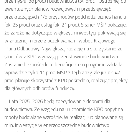
przemysłu (38 proc.) i budownictwa (34 proc.). Ostrożniej do
ewentualnych planów rozwojowych i przedsięwzięć
przekraczających 1/5 przychodów podchodzi biznes handlu
(ok. 25 proc.) oraz usług (ok. 21 proc.). Skaner MŚP pokazuje,
że założenia dotyczące większych inwestycji pokrywają się
w znacznej mierze z oczekiwaniami wobec Krajowego
Planu Odbudowy. Największą nadzieję na skorzystanie ze
środków z KPO wyrażają przedstawiciele budownictwa.
Zostanie bezpośrednim beneficjentem programu zakłada
wprawdzie tylko 11 proc. MŚP z tej branży, ale już ok. 47
proc. planuje skorzystać z KPO pośrednio, realizując projekty
dla głównych odbiorców funduszy.
– Lata 2025-2026 będą zdecydowanie dobrymi dla
budownictwa. Ze względu na uruchomienie KPO popyt na
roboty budowlane wzrośnie. W realizacji lub planowane są
m.in. inwestycje w energooszczędne budownictwo