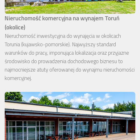
Nieruchomość komercyjna na wynajem Toruń
(okolice)
Nieruchomość inwestycyjna do wynajęcia w okolicach
Torunia (kujawsko-pomorskie). Najwyższy standard
warunków do pracy, imponująca lokalizacja oraz przyjazne
środowisko do prowadzenia dochodowego biznesu to
najmocniejsze atuty oferowanej do wynajmu nieruchomości
komercyjnej.