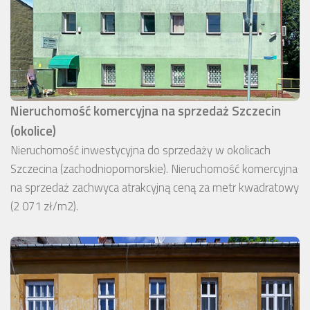
Nieruchomość komercyjna na sprzedaż Szczecin
(okolice)
Nieruchomość inwestycyjna do sprzedaży w okolicach
Szczecina (zachodniopomorskie). Nieruchomość komercyjna
na sprzedaż zachwyca atrakcyjną ceną za metr kwadratowy
(2 071 zł/m2).