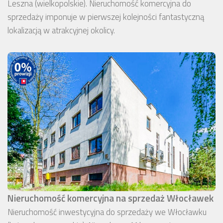
Leszna (wielkopolskie). Nieruchomość komercyjna do
sprzedaży imponuje w pierwszej kolejności fantastyczną
lokalizacją w atrakcyjnej okolicy.
Nieruchomość komercyjna na sprzedaż Włocławek
Nieruchomość inwestycyjna do sprzedaży we Włocławku