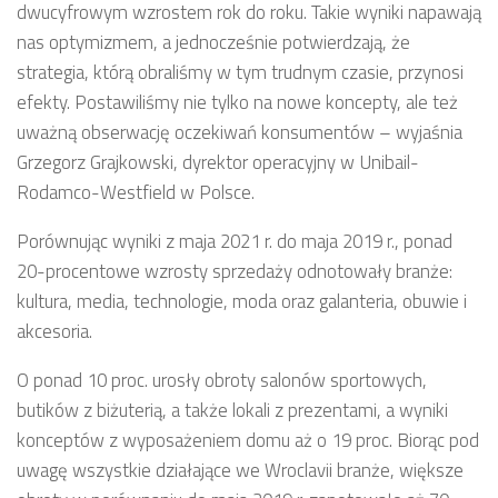
dwucyfrowym wzrostem rok do roku. Takie wyniki napawają
nas optymizmem, a jednocześnie potwierdzają, że
strategia, którą obraliśmy w tym trudnym czasie, przynosi
efekty. Postawiliśmy nie tylko na nowe koncepty, ale też
uważną obserwację oczekiwań konsumentów – wyjaśnia
Grzegorz Grajkowski, dyrektor operacyjny w Unibail-
Rodamco-Westfield w Polsce.
Porównując wyniki z maja 2021 r. do maja 2019 r., ponad
20-procentowe wzrosty sprzedaży odnotowały branże:
kultura, media, technologie, moda oraz galanteria, obuwie i
akcesoria.
O ponad 10 proc. urosły obroty salonów sportowych,
butików z biżuterią, a także lokali z prezentami, a wyniki
konceptów z wyposażeniem domu aż o 19 proc. Biorąc pod
uwagę wszystkie działające we Wroclavii branże, większe