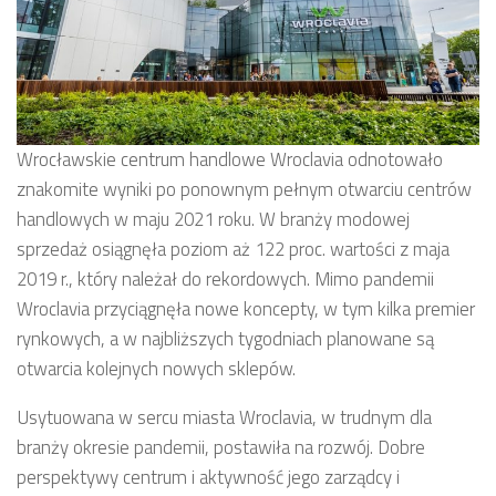
Wrocławskie centrum handlowe Wroclavia odnotowało
znakomite wyniki po ponownym pełnym otwarciu centrów
handlowych w maju 2021 roku. W branży modowej
sprzedaż osiągnęła poziom aż 122 proc. wartości z maja
2019 r., który należał do rekordowych. Mimo pandemii
Wroclavia przyciągnęła nowe koncepty, w tym kilka premier
rynkowych, a w najbliższych tygodniach planowane są
otwarcia kolejnych nowych sklepów.
Usytuowana w sercu miasta Wroclavia, w trudnym dla
branży okresie pandemii, postawiła na rozwój. Dobre
perspektywy centrum i aktywność jego zarządcy i