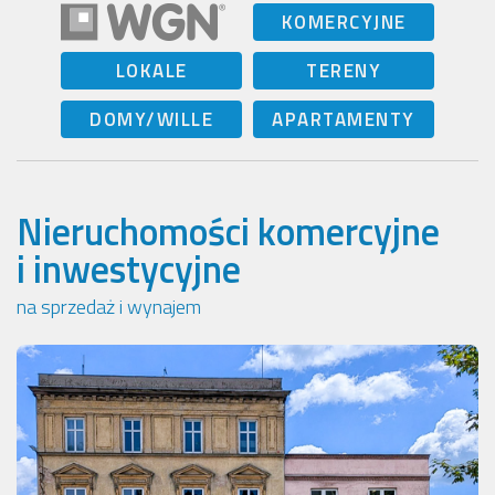
KOMERCYJNE
LOKALE
TERENY
DOMY/WILLE
APARTAMENTY
Nieruchomości komercyjne
i inwestycyjne
na sprzedaż i wynajem