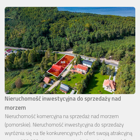
Nieruchomość inwestycyjna do sprzedaży nad
morzem
Nieruchomość komercyjna na sprzedaż nad morzem
(pomorskie). Nieruchomość inwestycyjna do sprzedaży
wyróżnia się na tle konkurencyjnych ofert swoją atrakcyjną