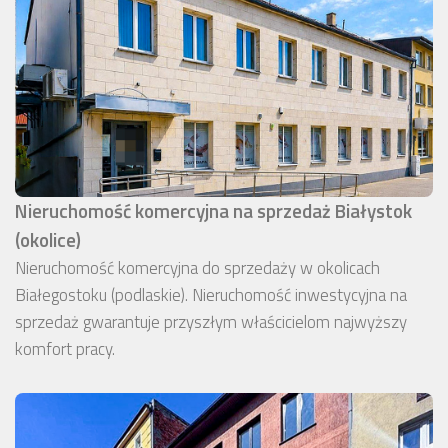
Nieruchomość komercyjna na sprzedaż Białystok
(okolice)
Nieruchomość komercyjna do sprzedaży w okolicach
Białegostoku (podlaskie). Nieruchomość inwestycyjna na
sprzedaż gwarantuje przyszłym właścicielom najwyższy
komfort pracy.