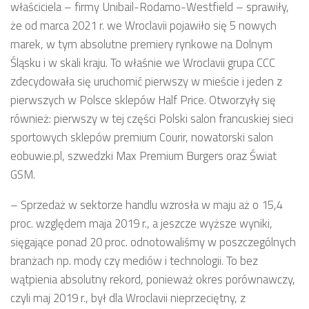
właściciela – firmy Unibail-Rodamo-Westfield – sprawiły,
że od marca 2021 r. we Wroclavii pojawiło się 5 nowych
marek, w tym absolutne premiery rynkowe na Dolnym
Śląsku i w skali kraju. To właśnie we Wroclavii grupa CCC
zdecydowała się uruchomić pierwszy w mieście i jeden z
pierwszych w Polsce sklepów Half Price. Otworzyły się
również: pierwszy w tej części Polski salon francuskiej sieci
sportowych sklepów premium Courir, nowatorski salon
eobuwie.pl, szwedzki Max Premium Burgers oraz Świat
GSM.
– Sprzedaż w sektorze handlu wzrosła w maju aż o 15,4
proc. względem maja 2019 r., a jeszcze wyższe wyniki,
sięgające ponad 20 proc. odnotowaliśmy w poszczególnych
branżach np. mody czy mediów i technologii. To bez
wątpienia absolutny rekord, ponieważ okres porównawczy,
czyli maj 2019 r., był dla Wroclavii nieprzeciętny, z