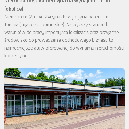
Nieruchomość komercyjna na wynajem Toruń
(okolice)
Nieruchomość inwestycyjna do wynajęcia w okolicach
Torunia (kujawsko-pomorskie). Najwyższy standard
warunków do pracy, imponująca lokalizacja oraz przyjazne
środowisko do prowadzenia dochodowego biznesu to
najmocniejsze atuty oferowanej do wynajmu nieruchomości
komercyjnej.