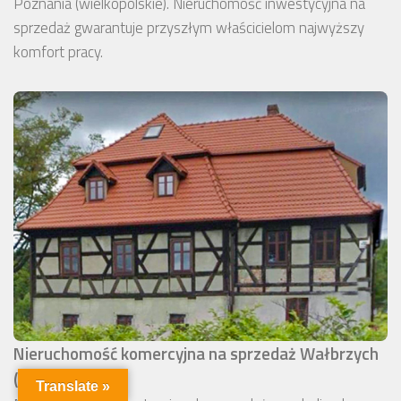
Poznania (wielkopolskie). Nieruchomość inwestycyjna na
sprzedaż gwarantuje przyszłym właścicielom najwyższy
komfort pracy.
Nieruchomość komercyjna na sprzedaż Wałbrzych
(okolice)
Translate »