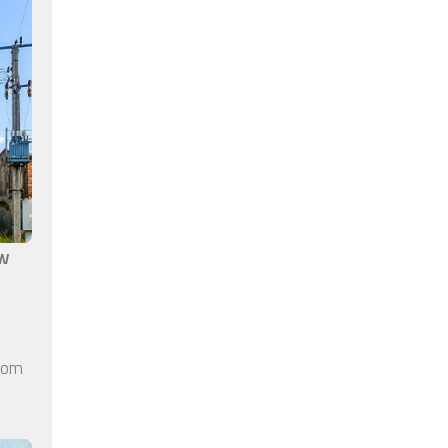
aw
elom