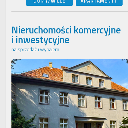
DOMY/WILLE
APARTAMENTY
Nieruchomości komercyjne
i inwestycyjne
na sprzedaż i wynajem