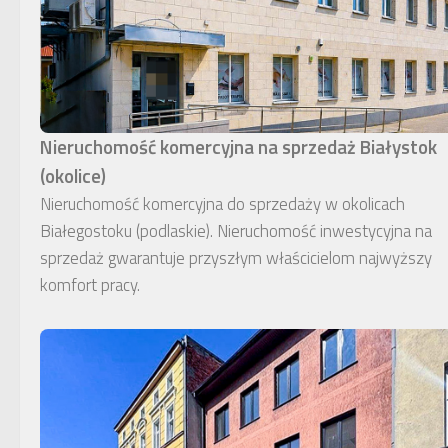
Nieruchomość komercyjna na sprzedaż Białystok
(okolice)
Nieruchomość komercyjna do sprzedaży w okolicach
Białegostoku (podlaskie). Nieruchomość inwestycyjna na
sprzedaż gwarantuje przyszłym właścicielom najwyższy
komfort pracy.