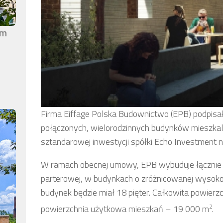
em
Firma Eiffage Polska Budownictwo (EPB) podpis
połączonych, wielorodzinnych budynków mieszkaln
sztandarowej inwestycji spółki Echo Investment
W ramach obecnej umowy, EPB wybuduje łącznie 
parterowej, w budynkach o zróżnicowanej wysoko
budynek będzie miał 18 pięter. Całkowita powierz
2
powierzchnia użytkowa mieszkań – 19 000 m
.