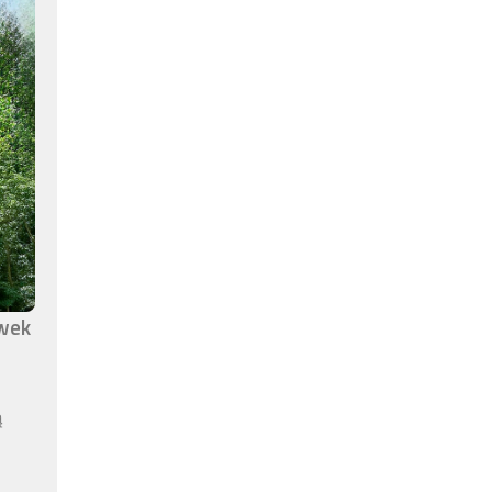
awek
ą