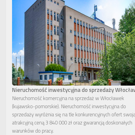
Nieruchomość inwestycyjna do sprzedaży Włocł
Nieruchomość komercyjna na sprzedaż w Włocławek
(kujawsko-pomorskie). Nieruchomość inwestycyjna do
sprzedaży wyróżnia się na tle konkurencyjnych ofert swoj
atrakcyjną ceną 3 840 000 zł oraz gwarancją doskonałych
warunków do pracy.