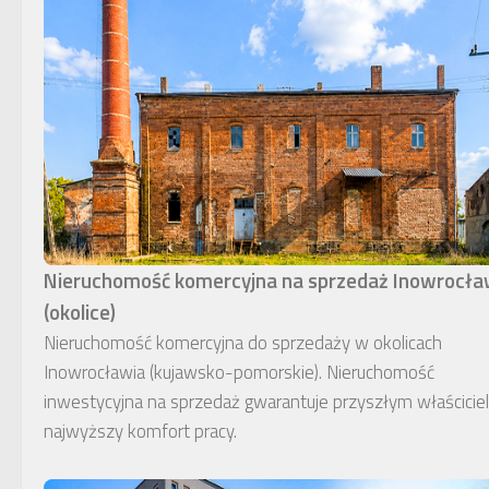
Nieruchomość komercyjna na sprzedaż Inowrocł
(okolice)
Nieruchomość komercyjna do sprzedaży w okolicach
Inowrocławia (kujawsko-pomorskie). Nieruchomość
inwestycyjna na sprzedaż gwarantuje przyszłym właścici
najwyższy komfort pracy.