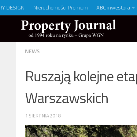
RY DESIGN
Nieruchomości Premium
ABC inwestora
NEWS
Ruszają kolejne e
Warszawskich
1 SIERPNIA 2018