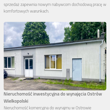
sprzedaż zapewnia nowym nabywcom dochodową pracę w
komfortowych warunkach.
Nieruchomość inwestycyjna do wynajęcia Ostrów
Wielkopolski
Nieruchomość komercyjna do wynajmu w Ostrowie