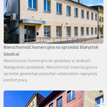
Nieruchomość komercyjna na sprzedaż Białystok
(okolice)
Nieruchomość komercyjna do sprzedaży w okolicach
Białegostoku (podlaskie). Nieruchomość inwestycyjna na
sprzedaż gwarantuje przyszłym właścicielom najwyższy
komfort pracy.