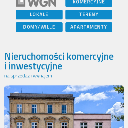
KOMERCYJNE
LOKALE
TERENY
DOMY/WILLE
APARTAMENTY
Nieruchomości komercyjne
i inwestycyjne
na sprzedaż i wynajem