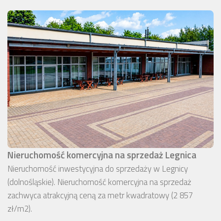
Nieruchomość komercyjna na sprzedaż Legnica
Nieruchomość inwestycyjna do sprzedaży w Legnicy
(dolnośląskie). Nieruchomość komercyjna na sprzedaż
zachwyca atrakcyjną ceną za metr kwadratowy (2 857
zł/m2).