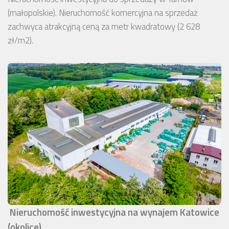
(małopolskie). Nieruchomość komercyjna na sprzedaż
zachwyca atrakcyjną ceną za metr kwadratowy (2 628
zł/m2).
Nieruchomość inwestycyjna na wynajem Katowice
(okolice)