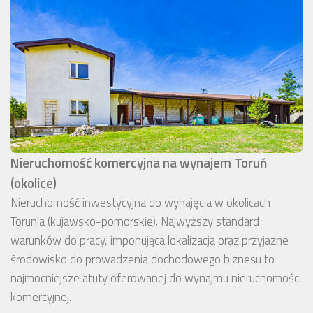
Nieruchomość komercyjna na wynajem Toruń
(okolice)
Nieruchomość inwestycyjna do wynajęcia w okolicach
Torunia (kujawsko-pomorskie). Najwyższy standard
warunków do pracy, imponująca lokalizacja oraz przyjazne
środowisko do prowadzenia dochodowego biznesu to
najmocniejsze atuty oferowanej do wynajmu nieruchomości
komercyjnej.