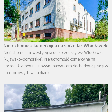
Nieruchomość komercyjna na sprzedaż Włocławek
Nieruchomość inwestycyjna do sprzedaży we Włocławku
(kujawsko-pomorskie). Nieruchomość komercyjna na
sprzedaż zapewnia nowym nabywcom dochodową pracę w
komfortowych warunkach.