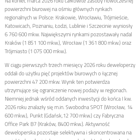
Na koniec marca 2026 roku całkowite zasoby nowoczesnej
powierzchni biurowej na ośmiu głównych rynkach
regionalnych w Polsce: Krakowie, Wrocławiu, Trójmieście,
Katowicach, Poznaniu, Łodzi, Lublinie i Szczecinie wyniosły
6 760 600 mkw. Największymi rynkami pozostawały nadal
Kraków (1 851 100 mkw.), Wrocław (1 361 800 mkw.) oraz
Trójmiasto (1 075 000 mkw.).
W ciągu pierwszych trzech miesięcy 2026 roku deweloperzy
oddali do użytku pięć projektów biurowych o łącznej
powierzchni 47 200 mkw. Wynik ten potwierdza
utrzymujące się ograniczenie nowej podaży w regionach.
Niemniej jednak wśród oddanych inwestycji do końca I kw.
2026 roku znalazły się m.in. Swobodna SPOT (Wrocław, 14
600 mkw.), Punkt (Gdańsk,12 700 mkw.) czy Fabryczna
Office Park B7 (Kraków, 8400 mkw.). Aktywność
deweloperska pozostaje selektywna i skoncentrowana na