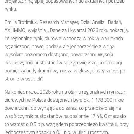
projektach najlepiej dopasowanych do aktualnych potrzeb
rynku.
Emilia Trofimiuk, Research Manager, Dział Analiz i Badań,
AXI IMMO, wyjaśnia: „Dane za I kwartał 2026 roku pokazują,
że regionalne rynki biurowe wchodzą w rok w warunkach
ograniczonej nowej podaży, ale jednocześnie z wciąż
wysokim poziomem dostępnej powierzchni. Wysoki
współczynnik pustostanów sprzyja większej konkurencji
pomiędzy budynkami i wymusza większą elastyczność po
stronie właścicieli”.
Na koniec marca 2026 roku na ośmiu regionalnych rynkach
biurowych w Polsce dostępnych było ok. 1 178 300 mkw.
powierzchni do wynajęcia od zaraz, co przełożyło się na
współczynnik pustostanów na poziomie 17,4%. Oznaczało
to wzrost o 0,5 p.p. względem poprzedniego kwartału, przy
jednoczesnym spadku o 0,1 p.p. w ujęciu rocznym.