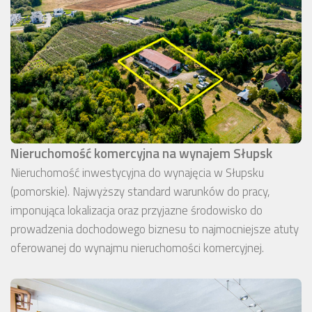
Nieruchomość komercyjna na wynajem Słupsk
Nieruchomość inwestycyjna do wynajęcia w Słupsku
(pomorskie). Najwyższy standard warunków do pracy,
imponująca lokalizacja oraz przyjazne środowisko do
prowadzenia dochodowego biznesu to najmocniejsze atuty
oferowanej do wynajmu nieruchomości komercyjnej.