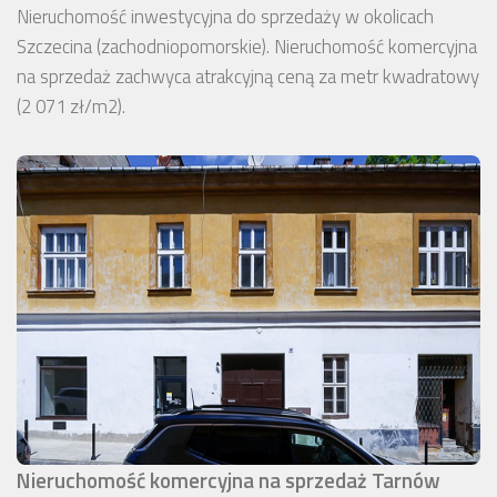
Nieruchomość inwestycyjna do sprzedaży w okolicach
Szczecina (zachodniopomorskie). Nieruchomość komercyjna
na sprzedaż zachwyca atrakcyjną ceną za metr kwadratowy
(2 071 zł/m2).
Nieruchomość komercyjna na sprzedaż Tarnów