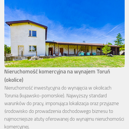
Nieruchomość komercyjna na wynajem Toruń
(okolice)
Nieruchomość inwestycyjna do wynajęcia w okolicach
Torunia (kujawsko-pomorskie). Najwyższy standard
warunków do pracy, imponująca lokalizacja oraz przyjazne
środowisko do prowadzenia dochodowego biznesu to
najmocniejsze atuty oferowanej do wynajmu nieruchomości
komercyjnej.