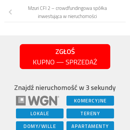
Mzuri CFI 2 – crowdfundingowa spółka
inwestująca w nieruchomości
ZGŁOŚ
KUPNO — SPRZEDAŻ
Znajdź nieruchomość w 3 sekundy
KOMERCYJNE
LOKALE
TERENY
DOMY/WILLE
APARTAMENTY