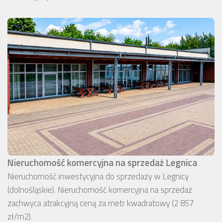
Nieruchomość komercyjna na sprzedaż Legnica
Nieruchomość inwestycyjna do sprzedaży w Legnicy
(dolnośląskie). Nieruchomość komercyjna na sprzedaż
zachwyca atrakcyjną ceną za metr kwadratowy (2 857
zł/m2).