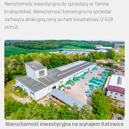
Nieruchomość inwestycyjna do sprzedaży w Tarnów
(małopolskie). Nieruchomość komercyjna na sprzedaż
zachwyca atrakcyjną ceną za metr kwadratowy (2 628
zł/m2).
Nieruchomość inwestycyjna na wynajem Katowice