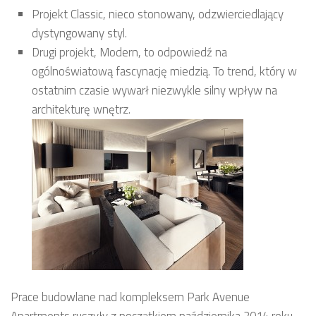
Projekt Classic, nieco stonowany, odzwierciedlający
dystyngowany styl.
Drugi projekt, Modern, to odpowiedź na
ogólnoświatową fascynację miedzią. To trend, który w
ostatnim czasie wywarł niezwykle silny wpływ na
architekturę wnętrz.
Prace budowlane nad kompleksem Park Avenue
Apartments ruszyły z początkiem października 2014 roku.