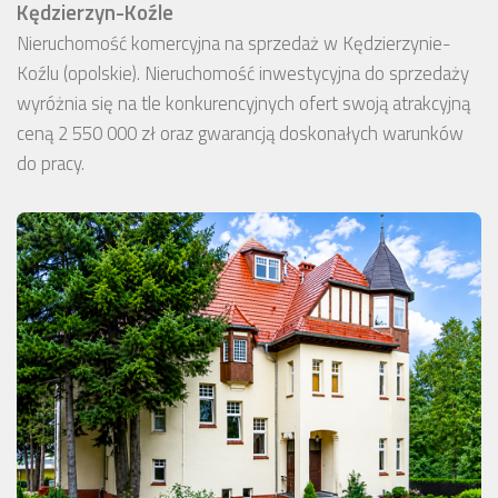
Kędzierzyn-Koźle
Nieruchomość komercyjna na sprzedaż w Kędzierzynie-
Koźlu (opolskie). Nieruchomość inwestycyjna do sprzedaży
wyróżnia się na tle konkurencyjnych ofert swoją atrakcyjną
ceną 2 550 000 zł oraz gwarancją doskonałych warunków
do pracy.