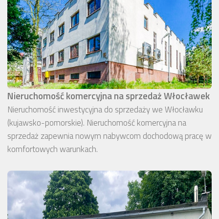
Nieruchomość komercyjna na sprzedaż Włocławek
Nieruchomość inwestycyjna do sprzedaży we Włocławku
(kujawsko-pomorskie). Nieruchomość komercyjna na
sprzedaż zapewnia nowym nabywcom dochodową pracę w
komfortowych warunkach.