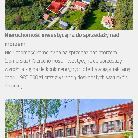
Nieruchomość inwestycyjna do sprzedaży nad
morzem
Nieruchomość komercyjna na sprzedaż nad morzem
(pomorskie). Nieruchomość inwestycyjna do sprzedaży
wyróżnia się na tle konkurencyjnych ofert swoją atrakcyjną
ceną 1 980 000 zł oraz gwarancją doskonałych warunków
do pracy.