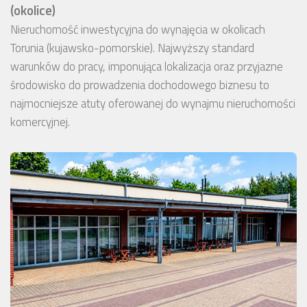
(okolice)
Nieruchomość inwestycyjna do wynajęcia w okolicach
Torunia (kujawsko-pomorskie). Najwyższy standard
warunków do pracy, imponująca lokalizacja oraz przyjazne
środowisko do prowadzenia dochodowego biznesu to
najmocniejsze atuty oferowanej do wynajmu nieruchomości
komercyjnej.