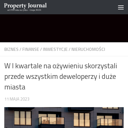
Skip to content
BIZNES
/
FINANSE
/
INWESTYCJE
/
NIERUCHOMOŚCI
W I kwartale na ożywieniu skorzystali
przede wszystkim deweloperzy i duże
miasta
11 MAJA 2023