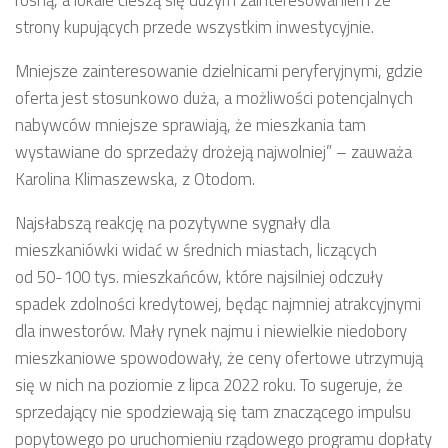
rosną, a lokale cieszą się dużym zainteresowaniem ze
strony kupujących przede wszystkim inwestycyjnie.
Mniejsze zainteresowanie dzielnicami peryferyjnymi, gdzie
oferta jest stosunkowo duża, a możliwości potencjalnych
nabywców mniejsze sprawiają, że mieszkania tam
wystawiane do sprzedaży drożeją najwolniej” – zauważa
Karolina Klimaszewska, z Otodom.
Najsłabszą reakcję na pozytywne sygnały dla
mieszkaniówki widać w średnich miastach, liczących
od 50-100 tys. mieszkańców, które najsilniej odczuły
spadek zdolności kredytowej, będąc najmniej atrakcyjnymi
dla inwestorów. Mały rynek najmu i niewielkie niedobory
mieszkaniowe spowodowały, że ceny ofertowe utrzymują
się w nich na poziomie z lipca 2022 roku. To sugeruje, że
sprzedający nie spodziewają się tam znaczącego impulsu
popytowego po uruchomieniu rządowego programu dopłaty