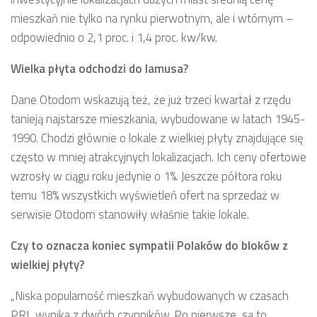
mieszkań nie tylko na rynku pierwotnym, ale i wtórnym –
odpowiednio o 2,1 proc. i 1,4 proc. kw/kw.
Wielka płyta odchodzi do lamusa?
Dane Otodom wskazują też, że już trzeci kwartał z rzędu
tanieją najstarsze mieszkania, wybudowane w latach 1945-
1990. Chodzi głównie o lokale z wielkiej płyty znajdujące się
często w mniej atrakcyjnych lokalizacjach. Ich ceny ofertowe
wzrosły w ciągu roku jedynie o 1%. Jeszcze półtora roku
temu 18% wszystkich wyświetleń ofert na sprzedaż w
serwisie Otodom stanowiły właśnie takie lokale.
Czy to oznacza koniec sympatii Polaków do bloków z
wielkiej płyty?
„Niska popularność mieszkań wybudowanych w czasach
PRL wynika z dwóch czynników. Po pierwsze, są to