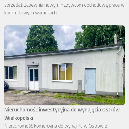
sprzedaż zapewnia nowym nabywcom dochodową pracę w
komfortowych warunkach.
Nieruchomość inwestycyjna do wynajęcia Ostrów
Wielkopolski
Nieruchomość komercyjna do wynajmu w Ostrowie