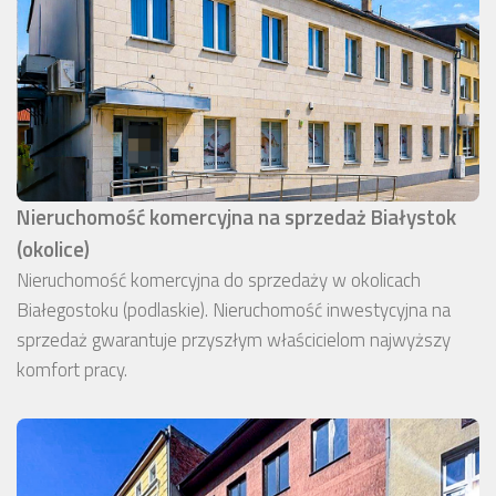
Nieruchomość komercyjna na sprzedaż Białystok
(okolice)
Nieruchomość komercyjna do sprzedaży w okolicach
Białegostoku (podlaskie). Nieruchomość inwestycyjna na
sprzedaż gwarantuje przyszłym właścicielom najwyższy
komfort pracy.