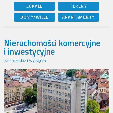
LOKALE
TERENY
DOMY/WILLE
APARTAMENTY
Nieruchomości komercyjne
i inwestycyjne
na sprzedaż i wynajem