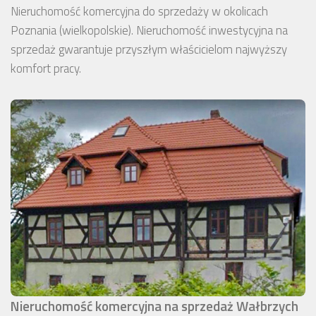
Nieruchomość komercyjna do sprzedaży w okolicach
Poznania (wielkopolskie). Nieruchomość inwestycyjna na
sprzedaż gwarantuje przyszłym właścicielom najwyższy
komfort pracy.
Nieruchomość komercyjna na sprzedaż Wałbrzych