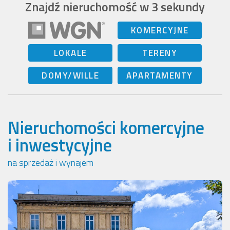
Znajdź nieruchomość w 3 sekundy
KOMERCYJNE
LOKALE
TERENY
DOMY/WILLE
APARTAMENTY
Nieruchomości komercyjne
i inwestycyjne
na sprzedaż i wynajem