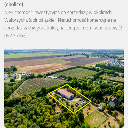
(okolice)
Nieruchomość inwestycyjna do sprzedaży w okolicach
Wałbrzycha (dolnośląskie). Nieruchomość komercyjna na
sprzedaż zachwyca atrakcyjną ceną za metr kwadratowy (2
052 zł/m2).