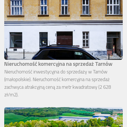
Nieruchomość komercyjna na sprzedaż Tarnów
Nieruchomość inwestycyjna do sprzedaży w Tarnów
(małopolskie). Nieruchomość komercyjna na sprzedaż
zachwyca atrakcyjną ceną za metr kwadratowy (2 628
zł/m2).