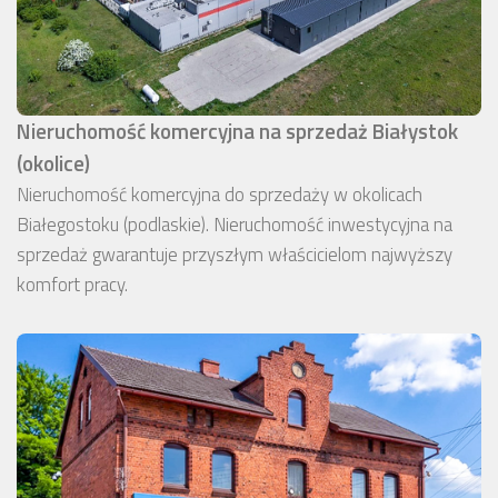
Nieruchomość komercyjna na sprzedaż Białystok
(okolice)
Nieruchomość komercyjna do sprzedaży w okolicach
Białegostoku (podlaskie). Nieruchomość inwestycyjna na
sprzedaż gwarantuje przyszłym właścicielom najwyższy
komfort pracy.