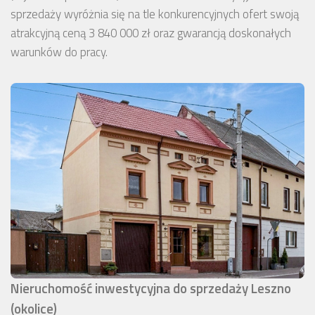
sprzedaży wyróżnia się na tle konkurencyjnych ofert swoją
atrakcyjną ceną 3 840 000 zł oraz gwarancją doskonałych
warunków do pracy.
Nieruchomość inwestycyjna do sprzedaży Leszno
(okolice)