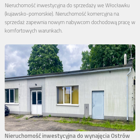
Nieruchomość inwestycyjna do sprzedaży we Włocławku
(kujawsko-pomorskie). Nieruchomość komercyjna na
sprzedaż zapewnia nowym nabywcom dochodową pracę w
komfortowych warunkach.
Nieruchomość inwestycyjna do wynajęcia Ostrów