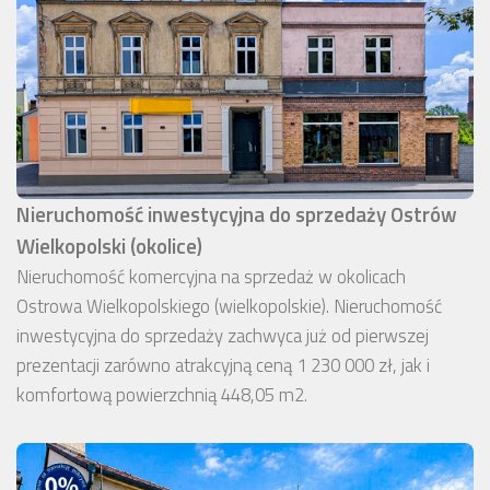
Nieruchomość inwestycyjna do sprzedaży Ostrów
Wielkopolski (okolice)
Nieruchomość komercyjna na sprzedaż w okolicach
Ostrowa Wielkopolskiego (wielkopolskie). Nieruchomość
inwestycyjna do sprzedaży zachwyca już od pierwszej
prezentacji zarówno atrakcyjną ceną 1 230 000 zł, jak i
komfortową powierzchnią 448,05 m2.