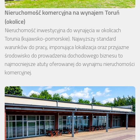
Nieruchomość komercyjna na wynajem Toruń
(okolice)
Nieruchomość inwestycyjna do wynajęcia w okolicach
Torunia (kujawsko-pomorskie). Najwyższy standard
warunków do pracy, imponująca lokalizacja oraz przyjazne
środowisko do prowadzenia dochodowego biznesu to
najmocniejsze atuty oferowanej do wynajmu nieruchomości
komercyjnej.