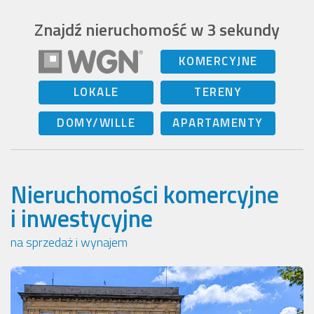
Znajdź nieruchomość w 3 sekundy
KOMERCYJNE
LOKALE
TERENY
DOMY/WILLE
APARTAMENTY
Nieruchomości komercyjne
i inwestycyjne
na sprzedaż i wynajem