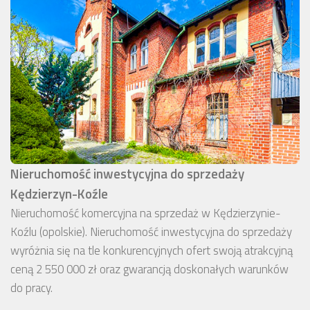
Nieruchomość inwestycyjna do sprzedaży
Kędzierzyn-Koźle
Nieruchomość komercyjna na sprzedaż w Kędzierzynie-
Koźlu (opolskie). Nieruchomość inwestycyjna do sprzedaży
wyróżnia się na tle konkurencyjnych ofert swoją atrakcyjną
ceną 2 550 000 zł oraz gwarancją doskonałych warunków
do pracy.