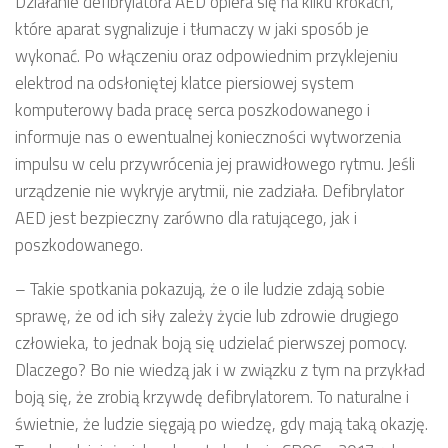
Działanie defibrylatora AED opiera się na kilku krokach,
które aparat sygnalizuje i tłumaczy w jaki sposób je
wykonać. Po włączeniu oraz odpowiednim przyklejeniu
elektrod na odsłoniętej klatce piersiowej system
komputerowy bada pracę serca poszkodowanego i
informuje nas o ewentualnej konieczności wytworzenia
impulsu w celu przywrócenia jej prawidłowego rytmu. Jeśli
urządzenie nie wykryje arytmii, nie zadziała. Defibrylator
AED jest bezpieczny zarówno dla ratującego, jak i
poszkodowanego.
– Takie spotkania pokazują, że o ile ludzie zdają sobie
sprawę, że od ich siły zależy życie lub zdrowie drugiego
człowieka, to jednak boją się udzielać pierwszej pomocy.
Dlaczego? Bo nie wiedzą jak i w związku z tym na przykład
boją się, że zrobią krzywdę defibrylatorem. To naturalne i
świetnie, że ludzie sięgają po wiedzę, gdy mają taką okazję.