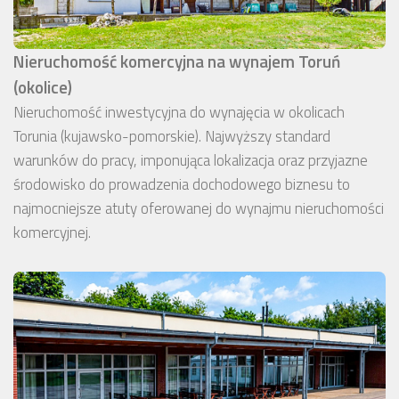
Nieruchomość komercyjna na wynajem Toruń
(okolice)
Nieruchomość inwestycyjna do wynajęcia w okolicach
Torunia (kujawsko-pomorskie). Najwyższy standard
warunków do pracy, imponująca lokalizacja oraz przyjazne
środowisko do prowadzenia dochodowego biznesu to
najmocniejsze atuty oferowanej do wynajmu nieruchomości
komercyjnej.