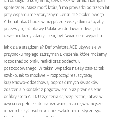
ich obsługi. To kolejna inicjatywa AXA w ramach kampanii
społecznej „Masz moc”, którą firma prowadzi od trzech lat
przy wsparciu merytorycznym Centrum Szkoleniowego
AdrenaLTika. Chodzi w niej przede wszystkim o to, aby
przezwyciężać obawy Polaków i dodawać odwagi do
działania, kiedy zdarzy im się być świadkiem wypadku.
Jak działa urządzenie? Defibrylatora AED używa się w
przypadku nagłego zatrzymania krążenia, które możemy
rozpoznać po braku reakcji oraz oddechu u
poszkodowanego. W takim wypadku należy działać tak
szybko, jak to możliwe – rozpocząć resuscytację
krążeniowo-oddechową, poprosić innych świadków
zdarzenia o kontakt z pogotowiem oraz przyniesienie
defibrylatora AED. Urządzenia są bezpieczne, łatwe w
użyciu i w pełni zautomatyzowane, a co najważniejsze
może ich użyć osoba bez przeszkolenia medycznego.