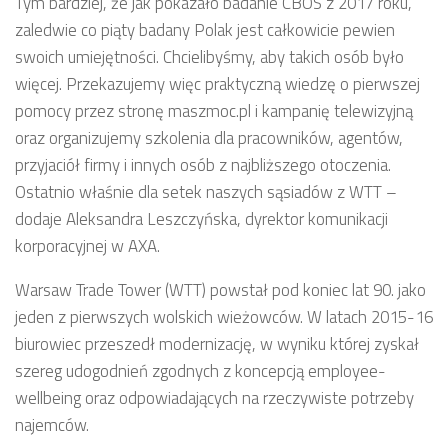
Tym bardziej, że jak pokazało badanie CBOS z 2017 roku,
zaledwie co piąty badany Polak jest całkowicie pewien
swoich umiejętności. Chcielibyśmy, aby takich osób było
więcej. Przekazujemy więc praktyczną wiedzę o pierwszej
pomocy przez stronę maszmoc.pl i kampanię telewizyjną
oraz organizujemy szkolenia dla pracowników, agentów,
przyjaciół firmy i innych osób z najbliższego otoczenia.
Ostatnio właśnie dla setek naszych sąsiadów z WTT –
dodaje Aleksandra Leszczyńska, dyrektor komunikacji
korporacyjnej w AXA.
Warsaw Trade Tower (WTT) powstał pod koniec lat 90. jako
jeden z pierwszych wolskich wieżowców. W latach 2015-16
biurowiec przeszedł modernizację, w wyniku której zyskał
szereg udogodnień zgodnych z koncepcją employee-
wellbeing oraz odpowiadających na rzeczywiste potrzeby
najemców.