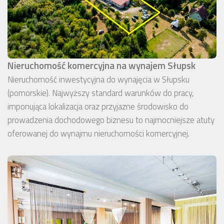
Nieruchomość komercyjna na wynajem Słupsk
Nieruchomość inwestycyjna do wynajęcia w Słupsku
(pomorskie). Najwyższy standard warunków do pracy,
imponująca lokalizacja oraz przyjazne środowisko do
prowadzenia dochodowego biznesu to najmocniejsze atuty
oferowanej do wynajmu nieruchomości komercyjnej.