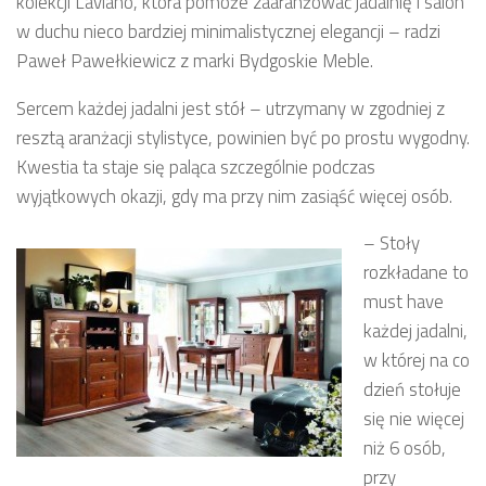
kolekcji Laviano, która pomoże zaaranżować jadalnię i salon
w duchu nieco bardziej minimalistycznej elegancji – radzi
Paweł Pawełkiewicz z marki Bydgoskie Meble.
Sercem każdej jadalni jest stół – utrzymany w zgodniej z
resztą aranżacji stylistyce, powinien być po prostu wygodny.
Kwestia ta staje się paląca szczególnie podczas
wyjątkowych okazji, gdy ma przy nim zasiąść więcej osób.
– Stoły
rozkładane to
must have
każdej jadalni,
w której na co
dzień stołuje
się nie więcej
niż 6 osób,
przy