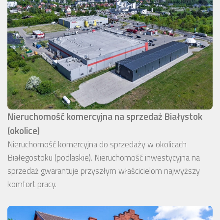
Nieruchomość komercyjna na sprzedaż Białystok
(okolice)
Nieruchomość komercyjna do sprzedaży w okolicach
Białegostoku (podlaskie). Nieruchomość inwestycyjna na
sprzedaż gwarantuje przyszłym właścicielom najwyższy
komfort pracy.