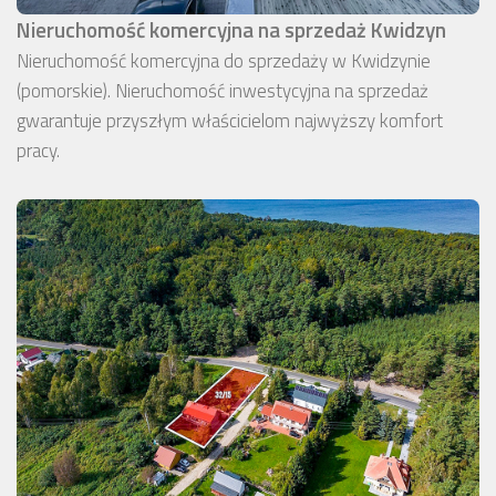
Nieruchomość komercyjna na sprzedaż Kwidzyn
Nieruchomość komercyjna do sprzedaży w Kwidzynie
(pomorskie). Nieruchomość inwestycyjna na sprzedaż
gwarantuje przyszłym właścicielom najwyższy komfort
pracy.