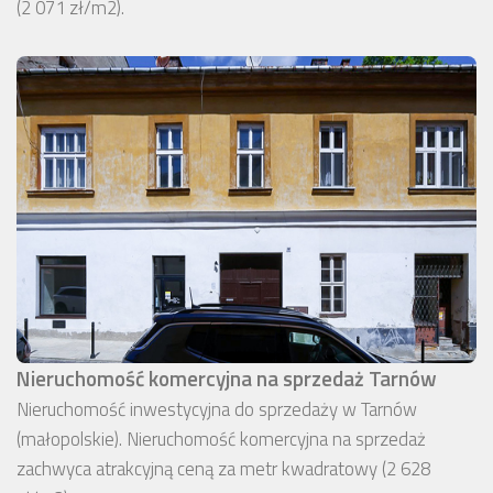
(2 071 zł/m2).
Nieruchomość komercyjna na sprzedaż Tarnów
Nieruchomość inwestycyjna do sprzedaży w Tarnów
(małopolskie). Nieruchomość komercyjna na sprzedaż
zachwyca atrakcyjną ceną za metr kwadratowy (2 628