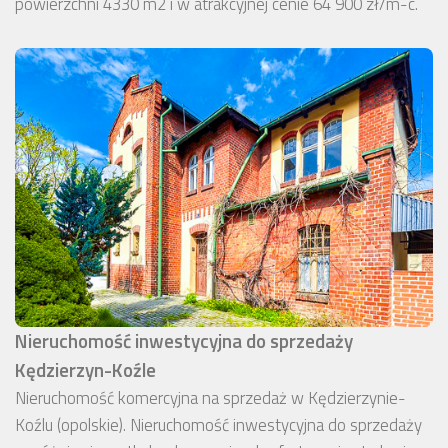
powierzchni 4330 m2 i w atrakcyjnej cenie 64 900 zł/m-c.
Nieruchomość inwestycyjna do sprzedaży
Kędzierzyn-Koźle
Nieruchomość komercyjna na sprzedaż w Kędzierzynie-
Koźlu (opolskie). Nieruchomość inwestycyjna do sprzedaży