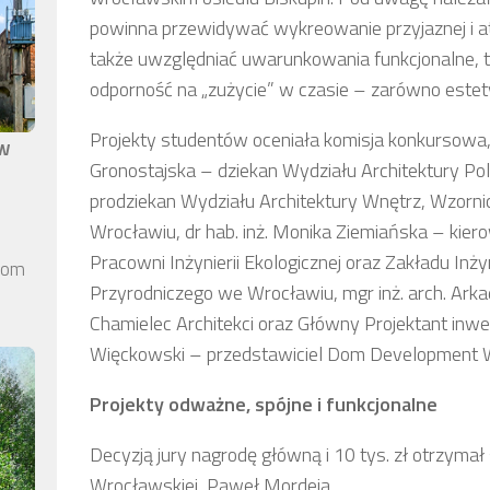
powinna przewidywać wykreowanie przyjaznej i atr
także uwzględniać uwarunkowania funkcjonalne, t
odporność na „zużycie” w czasie – zarówno estety
Projekty studentów oceniała komisja konkursowa, w 
aw
Gronostajska – dziekan Wydziału Architektury Pol
prodziekan Wydziału Architektury Wnętrz, Wzorni
Wrocławiu, dr hab. inż. Monika Ziemiańska – kier
Pracowni Inżynierii Ekologicznej oraz Zakładu Inży
elom
Przyrodniczego we Wrocławiu, mgr inż. arch. Ark
Chamielec Architekci oraz Główny Projektant inwesty
Więckowski – przedstawiciel Dom Development 
Projekty odważne, spójne i funkcjonalne
Decyzją jury nagrodę główną i 10 tys. zł otrzymał 
Wrocławskiej, Paweł Mordeja.