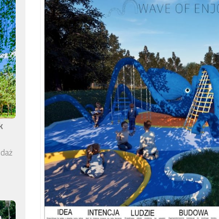
k
edaż