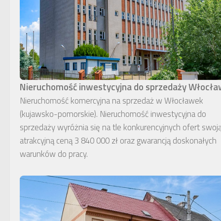
Nieruchomość inwestycyjna do sprzedaży Włocł
Nieruchomość komercyjna na sprzedaż w Włocławek
(kujawsko-pomorskie). Nieruchomość inwestycyjna do
sprzedaży wyróżnia się na tle konkurencyjnych ofert swoj
atrakcyjną ceną 3 840 000 zł oraz gwarancją doskonałych
warunków do pracy.