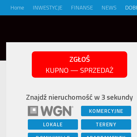
Home
INWESTYCJE
FINANSE
NEWS
DOB
Skip to content
ZGŁOŚ
KUPNO — SPRZEDAŻ
Znajdź nieruchomość w 3 sekundy
KOMERCYJNE
LOKALE
TERENY