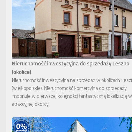
Nieruchomość inwestycyjna do sprzedaży Leszno
(okolice)
Nieruchomość inwestycyjna na sprzedaż w okolicach Lesz
(wielkopolskie). Nieruchomość komercyjna do sprzedaży
imponuje w pierwszej kolejności fantastyczną lokalizacją w
atrakcyjnej okolicy.