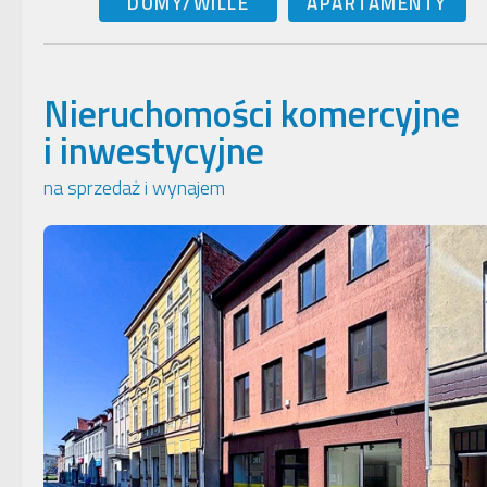
DOMY/WILLE
APARTAMENTY
Nieruchomości komercyjne
i inwestycyjne
na sprzedaż i wynajem