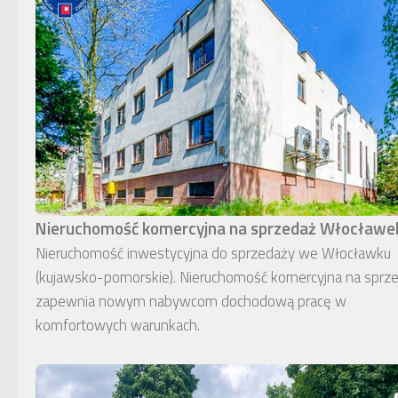
Nieruchomość komercyjna na sprzedaż Włocławe
Nieruchomość inwestycyjna do sprzedaży we Włocławku
(kujawsko-pomorskie). Nieruchomość komercyjna na sprz
zapewnia nowym nabywcom dochodową pracę w
komfortowych warunkach.