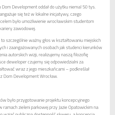
ku Dom Development oddał do użytku niemal 50 tys.
angażuje się też w lokalne inicjatywy, czego
o celem było umożliwienie wrocławskim studentom
 kariery zawodowej.
 to szczególnie ważny głos w kształtowaniu miejskich
ych i zaangażowanych osobach jak studenci kierunków
ia autorskich wizji, realizujemy naszą filozofię
ce deweloper czujemy się odpowiedzialni za
tałtować wraz z jego mieszkańcami – podkreślał
ekt z Dom Development Wrocław.
ków było przygotowanie projektu koncepcyjnego
 w ramach zieleni parkowej przy Jazie Opatowickim na
o wziąć publiczną dostępność skweru, a koncepcja