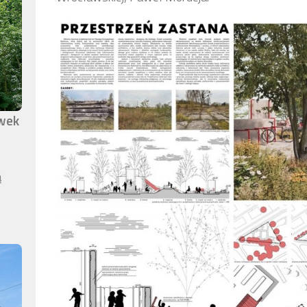
awek
ą