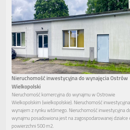
Nieruchomość inwestycyjna do wynajęcia Ostrów
Wielkopolski
Nieruchomość komercyjna do wynajmu w Ostrowie
Wielkopolskim (wielkopolskie). Nieruchomość inwestycyjna
wynajem z rynku wtórnego. Nieruchomość inwestycyjna d
wynajmu posadowiona jest na zagospodarowanej działce 
powierzchni 500 m2.