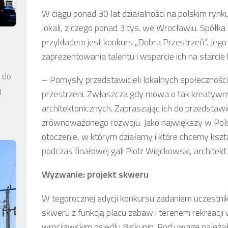
W ciągu ponad 30 lat działalności na polskim ryn
lokali, z czego ponad 3 tys. we Wrocławiu. Spółka 
przykładem jest konkurs „Dobra Przestrzeń”. Jeg
zaprezentowania talentu i wsparcie ich na starcie
a do
– Pomysły przedstawicieli lokalnych społeczności
ą
przestrzeni. Zwłaszcza gdy mowa o tak kreatywn
architektonicznych. Zapraszając ich do przedstawien
zrównoważonego rozwoju. Jako największy w Pols
otoczenie, w którym działamy i które chcemy ksz
podczas finałowej gali Piotr Więckowski, archit
Wyzwanie: projekt skweru
W tegorocznej edycji konkursu zadaniem uczestni
skweru z funkcją placu zabaw i terenem rekreacji
wrocławskim osiedlu Biskupin. Pod uwagę należał