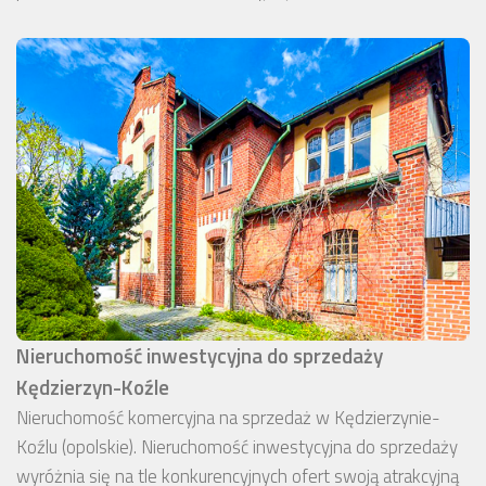
Nieruchomość inwestycyjna do sprzedaży
Kędzierzyn-Koźle
Nieruchomość komercyjna na sprzedaż w Kędzierzynie-
Koźlu (opolskie). Nieruchomość inwestycyjna do sprzedaży
wyróżnia się na tle konkurencyjnych ofert swoją atrakcyjną