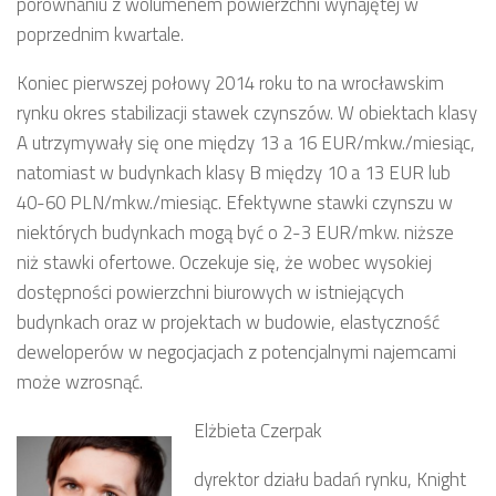
porównaniu z wolumenem powierzchni wynajętej w
poprzednim kwartale.
Koniec pierwszej połowy 2014 roku to na wrocławskim
rynku okres stabilizacji stawek czynszów. W obiektach klasy
A utrzymywały się one między 13 a 16 EUR/mkw./miesiąc,
natomiast w budynkach klasy B między 10 a 13 EUR lub
40-60 PLN/mkw./miesiąc. Efektywne stawki czynszu w
niektórych budynkach mogą być o 2-3 EUR/mkw. niższe
niż stawki ofertowe. Oczekuje się, że wobec wysokiej
dostępności powierzchni biurowych w istniejących
budynkach oraz w projektach w budowie, elastyczność
deweloperów w negocjacjach z potencjalnymi najemcami
może wzrosnąć.
Elżbieta Czerpak
dyrektor działu badań rynku, Knight