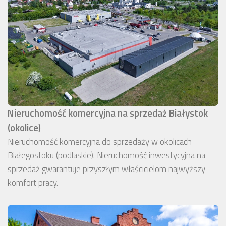
Nieruchomość komercyjna na sprzedaż Białystok
(okolice)
Nieruchomość komercyjna do sprzedaży w okolicach
Białegostoku (podlaskie). Nieruchomość inwestycyjna na
sprzedaż gwarantuje przyszłym właścicielom najwyższy
komfort pracy.