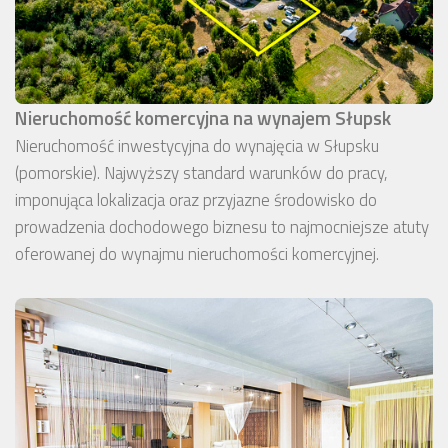
Nieruchomość komercyjna na wynajem Słupsk
Nieruchomość inwestycyjna do wynajęcia w Słupsku
(pomorskie). Najwyższy standard warunków do pracy,
imponująca lokalizacja oraz przyjazne środowisko do
prowadzenia dochodowego biznesu to najmocniejsze atuty
oferowanej do wynajmu nieruchomości komercyjnej.