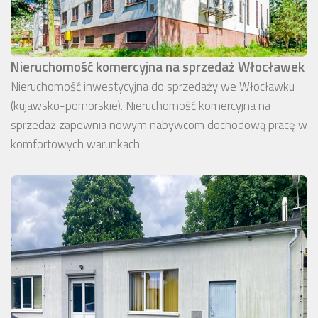
Nieruchomość komercyjna na sprzedaż Włocławek
Nieruchomość inwestycyjna do sprzedaży we Włocławku
(kujawsko-pomorskie). Nieruchomość komercyjna na
sprzedaż zapewnia nowym nabywcom dochodową pracę w
komfortowych warunkach.