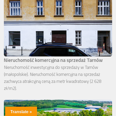
Nieruchomość komercyjna na sprzedaż Tarnów
Nieruchomość inwestycyjna do sprzedaży w Tarnów
(małopolskie). Nieruchomość komercyjna na sprzedaż
zachwyca atrakcyjną ceną za metr kwadratowy (2 628
zł/m2).
Translate »