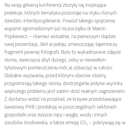
Na sesję główną konferencji złożyły się inspirujące
prelekcje, których tematyka pozostaje na styku różnych
dziedzin, interdyscyplinarne. Powód takiego spojrzenia
wyjaśnił zgromadzonym już na początku dr Marcin
Popkiewicz – również wizualnie, na pierwszym slajdzie
swej prezentacji,
Słoń w pokoju
, umieszczając tajemniczy
fragment pewnej fotografii. Było to wykadrowane zdjęcie
słonia, zwierzęcia zbyt dużego, żeby w niewielkim
tytułowym pomieszczeniu móc je zobaczyć w całości.
Globalne wyzwania, przed którymi obecnie stoimy,
przypominają takiego słonia, dostrzeganie jedynie wycinka
większego problemu jest zatem dość realnym zagrożeniem.
Z dystansu widać na przykład, że krzywe przedstawiające
światowy PKB i produkcję w poszczególnych sektorach
gospodarki oraz zużycie ropy i węgla, wody i innych
zasobów środowiska, a także emisję CO
– pokrywają się w
2