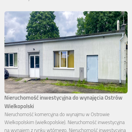
Nieruchomość inwestycyjna do wynajęcia Ostrów
Wielkopolski
Nieruchomość komercyjna do wynajmu w Ostrowie
Wielkopolskim (wielkopolskie). Nieruchomość inwestycyjna
na wynajem z rynku wtórnego. Nieruchomość inwestycyjna