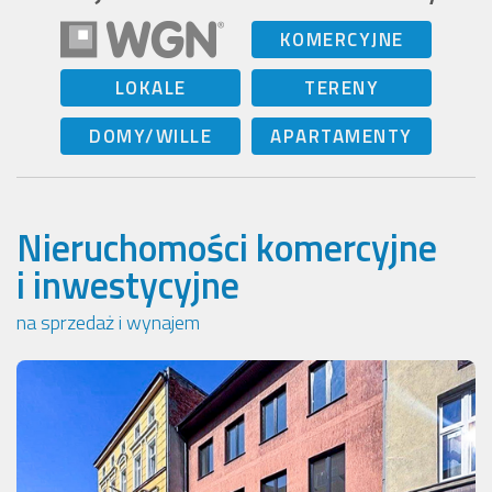
KOMERCYJNE
LOKALE
TERENY
DOMY/WILLE
APARTAMENTY
Nieruchomości komercyjne
i inwestycyjne
na sprzedaż i wynajem