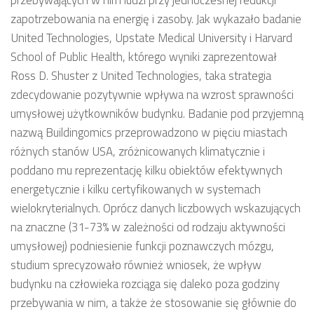
zapotrzebowania na energię i zasoby. Jak wykazało badanie
United Technologies, Upstate Medical University i Harvard
School of Public Health, którego wyniki zaprezentował
Ross D. Shuster z United Technologies, taka strategia
zdecydowanie pozytywnie wpływa na wzrost sprawności
umysłowej użytkowników budynku. Badanie pod przyjemną
nazwą Buildingomics przeprowadzono w pięciu miastach
różnych stanów USA, zróżnicowanych klimatycznie i
poddano mu reprezentację kilku obiektów efektywnych
energetycznie i kilku certyfikowanych w systemach
wielokryterialnych. Oprócz danych liczbowych wskazujących
na znaczne (31-73% w zależności od rodzaju aktywności
umysłowej) podniesienie funkcji poznawczych mózgu,
studium sprecyzowało również wniosek, że wpływ
budynku na człowieka rozciąga się daleko poza godziny
przebywania w nim, a także że stosowanie się głównie do