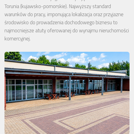
Torunia (kujawsko-pomorskie). Najwyższy standard
warunków do pracy, imponująca lokalizacja oraz przyjazne
środowisko do prowadzenia dochodowego biznesu to
najmocniejsze atuty oferowanej do wynajmu nieruchomości
komercyjnej.