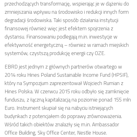
przechodzących transformację, wspierając je w dążeniu do
zmniejszania wpływu na środowisko i redukcji innych form
degradacji środowiska. Taki sposób działania instytucji
finansowej również więc jest efektem spojrzenia z
dystansu. Finansowaniu podlegają m.in. inwestycje w
efektywność energetyczną – również w ramach miejskich
systemów, czystszą produkcję energii czy OZE.
EBRD jest jednym z głównych partnerów otwartego w
2014 roku Hines Poland Sustainable Income Fund (HPSIF),
który na Sympozjum zaprezentował Wojciech Rumian z
Hines Polska. W czerwcu 2015 roku odbyło się zamknięcie
funduszu, z łączną kapitalizacją na poziomie ponad 155 mln
Euro. Instrument skupiał się na nabyciu istniejących
budynkach z potencjałem do poprawy zrównoważenia.
Wśród takich obiektów znalazły się m.in. Ambassador
Office Building, Sky Office Center, Nestle House.