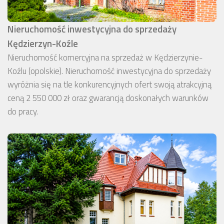
Nieruchomość inwestycyjna do sprzedaży
Kędzierzyn-Koźle
Nieruchomość komercyjna na sprzedaż w Kędzierzynie-
Koźlu (opolskie). Nieruchomość inwestycyjna do sprzedaży
wyróżnia się na tle konkurencyjnych ofert swoją atrakcyjną
ceną 2 550 000 zł oraz gwarancją doskonałych warunków
do pracy.