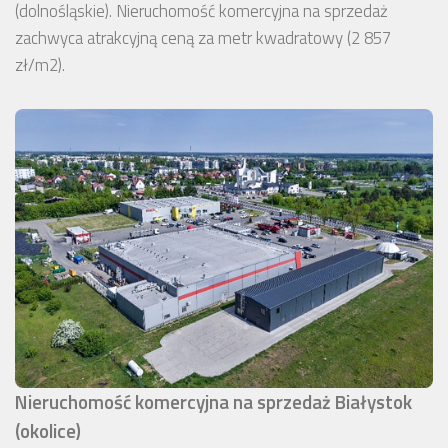
(dolnośląskie). Nieruchomość komercyjna na sprzedaż
zachwyca atrakcyjną ceną za metr kwadratowy (2 857
zł/m2).
Nieruchomość komercyjna na sprzedaż Białystok
(okolice)