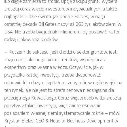
lub ciągle zamierza to zrobić. Opcję zakupu gruntu wybiera
zresztą coraz więcej inwestorów indywidualnych, a także
najbogatsi ludzie świata. Jak podaje Forbes, w ciągu
ostatniej dekady Bill Gates nabył aż 269 tys. akrów ziemi w
USA. Nie trzeba być jednak milionerem, by postawić na ten
rodzaj ulokowania środków.
– Kluczem do sukcesu, jeśli chodzi o sektor gruntów, jest
znajomość lokalnego rynku i trendów, współpraca z
ekspertami oraz własna wiedza. Oczywiście, jak w
przypadku każdej inwestycji, trzeba dysponować
odpowiednio dużym kapitałem, żeby móc w ogóle wejść na
ten rynek, ale nie jest to strefa cenowa nieosiągalna dla
przeciętnego Kowalskiego. Coraz więcej osób widzi zresztą
pozytywy takiej inwestycji, więc zainteresowanie
posiadaniem własnej ziemi systematycznie rośnie – mówi
Krystian Bielas, CEO & Head of Business Development w