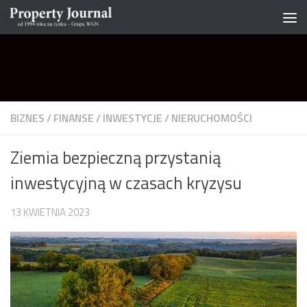
Skip to content
BIZNES
/
FINANSE
/
INWESTYCJE
/
NIERUCHOMOŚCI
Ziemia bezpieczną przystanią
inwestycyjną w czasach kryzysu
13 KWIETNIA 2023