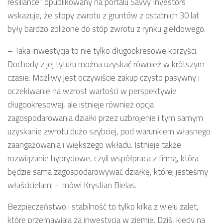
resiliance” opublikowany na portalu Savvy Investors
wskazuje, że stopy zwrotu z gruntów z ostatnich 30 lat
były bardzo zbliżone do stóp zwrotu z rynku giełdowego.
– Taka inwestycja to nie tylko długookresowe korzyści.
Dochody z jej tytułu można uzyskać również w krótszym
czasie. Możliwy jest oczywiście zakup czysto pasywny i
oczekiwanie na wzrost wartości w perspektywie
długookresowej, ale istnieje również opcja
zagospodarowania działki przez uzbrojenie i tym samym
uzyskanie zwrotu dużo szybciej, pod warunkiem własnego
zaangażowania i większego wkładu. Istnieje także
rozwiązanie hybrydowe, czyli współpraca z firmą, która
będzie sama zagospodarowywać działkę, której jesteśmy
właścicielami – mówi Krystian Bielas.
Bezpieczeństwo i stabilność to tylko kilka z wielu zalet,
które przemawiają za inwestycją w ziemię. Dziś, kiedy na