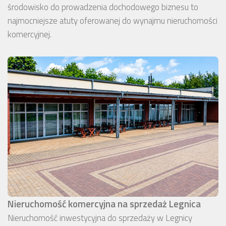
środowisko do prowadzenia dochodowego biznesu to
najmocniejsze atuty oferowanej do wynajmu nieruchomości
komercyjnej.
Nieruchomość komercyjna na sprzedaż Legnica
Nieruchomość inwestycyjna do sprzedaży w Legnicy