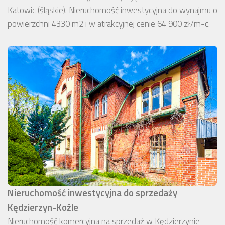
Katowic (śląskie). Nieruchomość inwestycyjna do wynajmu o
powierzchni 4330 m2 i w atrakcyjnej cenie 64 900 zł/m-c.
Nieruchomość inwestycyjna do sprzedaży
Kędzierzyn-Koźle
Nieruchomość komercyjna na sprzedaż w Kędzierzynie-