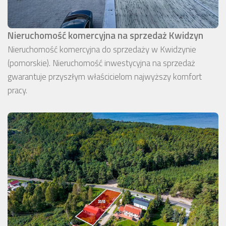
Nieruchomość komercyjna na sprzedaż Kwidzyn
Nieruchomość komercyjna do sprzedaży w Kwidzynie
(pomorskie). Nieruchomość inwestycyjna na sprzedaż
gwarantuje przyszłym właścicielom najwyższy komfort
pracy.