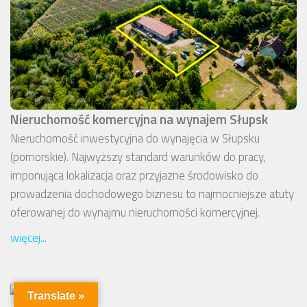
Nieruchomość komercyjna na wynajem Słupsk
Nieruchomość inwestycyjna do wynajęcia w Słupsku
(pomorskie). Najwyższy standard warunków do pracy,
imponująca lokalizacja oraz przyjazne środowisko do
prowadzenia dochodowego biznesu to najmocniejsze atuty
oferowanej do wynajmu nieruchomości komercyjnej.
więcej...
Translate »