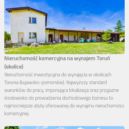
Nieruchomość komercyjna na wynajem Toruń
(okolice)
Nieruchomość inwestycyjna do wynajęcia w okolicach
Torunia (kujawsko-pomorskie). Najwyższy standard
warunków do pracy, imponująca lokalizacja oraz przyjazne
środowisko do prowadzenia dochodowego biznesu to
najmocniejsze atuty oferowanej do wynajmu nieruchomości
komercyjnej.