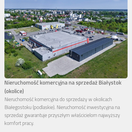
Nieruchomość komercyjna na sprzedaż Białystok
(okolice)
Nieruchomość komercyjna do sprzedaży w okolicach
Białegostoku (podlaskie). Nieruchomość inwestycyjna na
sprzedaż gwarantuje przyszłym właścicielom najwyższy
komfort pracy.