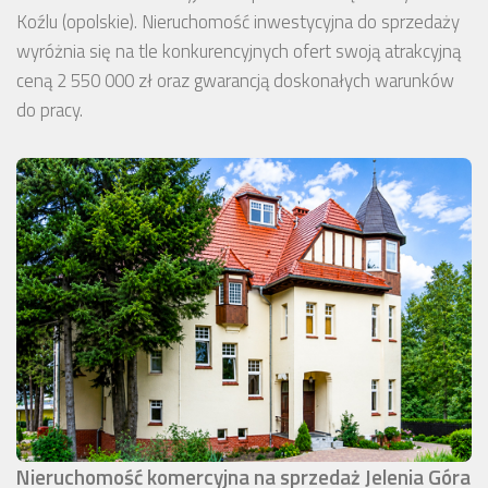
Koźlu (opolskie). Nieruchomość inwestycyjna do sprzedaży
wyróżnia się na tle konkurencyjnych ofert swoją atrakcyjną
ceną 2 550 000 zł oraz gwarancją doskonałych warunków
do pracy.
Nieruchomość komercyjna na sprzedaż Jelenia Góra