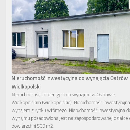
Nieruchomość inwestycyjna do wynajęcia Ostrów
Wielkopolski
Nieruchomość komercyjna do wynajmu w Ostrowie
Wielkopolskim (wielkopolskie). Nieruchomość inwestycyjna
wynajem z rynku wtórnego. Nieruchomość inwestycyjna d
wynajmu posadowiona jest na zagospodarowanej działce 
powierzchni 500 m2.