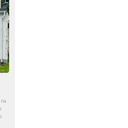
 na
o
o