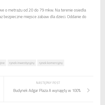
owe o metrażu od 20 do 79 mkw. Na terenie osiedla
az bezpieczne miejsce zabaw dla dzieci. Oddanie do
yjne
rynek inwestycyjny
rynek komercyjny
NASTĘPNY POST
Budynek Adgar Plaza A wynajęty w 100%