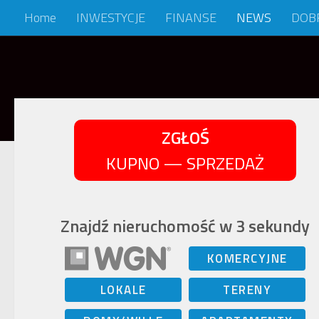
Home
INWESTYCJE
FINANSE
NEWS
DOB
Skip to content
ZGŁOŚ
KUPNO — SPRZEDAŻ
Znajdź nieruchomość w 3 sekundy
KOMERCYJNE
LOKALE
TERENY