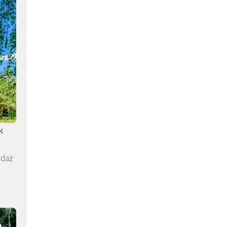
k
edaż