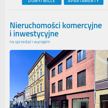
DOMY/WILLE
APARTAMENTY
Nieruchomości komercyjne
i inwestycyjne
na sprzedaż i wynajem