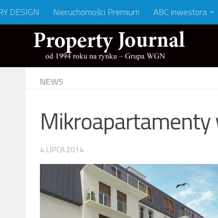
RY DESIGN
Nieruchomości Premium
ABC inwestora
NEWS
Mikroapartamenty 
4 LIPCA 2014