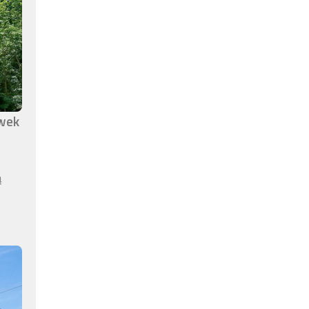
awek
ą