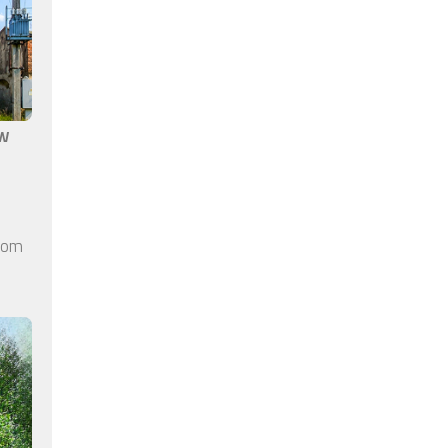
aw
elom