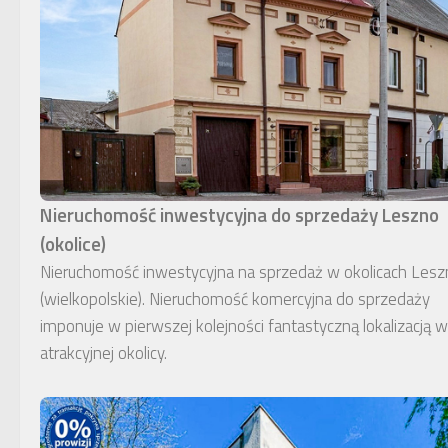
Nieruchomość inwestycyjna do sprzedaży Leszno
(okolice)
Nieruchomość inwestycyjna na sprzedaż w okolicach Lesz
(wielkopolskie). Nieruchomość komercyjna do sprzedaży
imponuje w pierwszej kolejności fantastyczną lokalizacją w
atrakcyjnej okolicy.