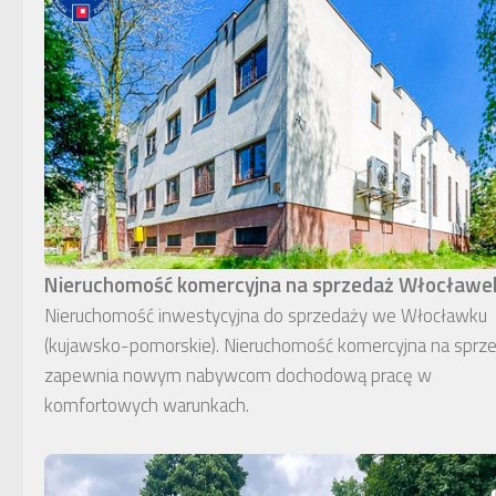
Nieruchomość komercyjna na sprzedaż Włocławe
Nieruchomość inwestycyjna do sprzedaży we Włocławku
(kujawsko-pomorskie). Nieruchomość komercyjna na sprz
zapewnia nowym nabywcom dochodową pracę w
komfortowych warunkach.