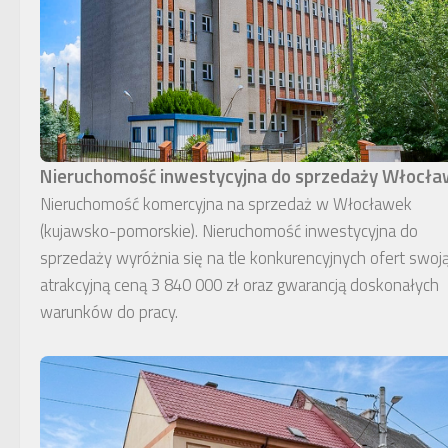
Nieruchomość inwestycyjna do sprzedaży Włocł
Nieruchomość komercyjna na sprzedaż w Włocławek
(kujawsko-pomorskie). Nieruchomość inwestycyjna do
sprzedaży wyróżnia się na tle konkurencyjnych ofert swoj
atrakcyjną ceną 3 840 000 zł oraz gwarancją doskonałych
warunków do pracy.