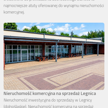
najmocniejsze atuty oferowanej do wynajmu nieruchomości
komercyjnej.
Nieruchomość komercyjna na sprzedaż Legnica
Nieruchomość inwestycyjna do sprzedaży w Legnicy
(dolnośląskie). Nieruchomość komercyjna na sprzedaż