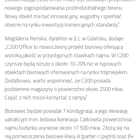
nowego zagospodarowania postindustrialnego terenu.
Nowy obiekt ma być innowacyjny, wygodny i spełniać
obecne na rynku inwestycji komercyjnych standardy”.
Magdalena Reńska, dyrektor w JLL w Gdańsku, dodaje:
„C200 Office to nowoczesny projekt biurowy oferujący
wysoką jakość w przystępnych stawkach najmu. W C200
czynsze będą niższe o około 10-20% niż w typowych
obiektach biurowych oferowanych na rynku trójmiejskim.
Dodatkowo, warto wspomnieć, że C200 posiada
podziemne magazyny o powierzchni około 2500 mkw.
Część z nich może korzystać z rampy.”
Biurowiec będzie posiadał 7 kondygnacji, a jego elewację
uatrakcyjni m.in. ledowa iluminacja. Całkowita powierzchnia
najmu budynku wyniesie około 17 500 mkw. Złożą się na
nią pomieszczenia biurowe klasy A (parter i I piętro) oraz B+