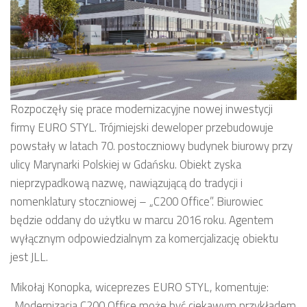
Rozpoczęły się prace modernizacyjne nowej inwestycji
firmy EURO STYL. Trójmiejski deweloper przebudowuje
powstały w latach 70. postoczniowy budynek biurowy przy
ulicy Marynarki Polskiej w Gdańsku. Obiekt zyska
nieprzypadkową nazwę, nawiązującą do tradycji i
nomenklatury stoczniowej – „C200 Office”. Biurowiec
będzie oddany do użytku w marcu 2016 roku. Agentem
wyłącznym odpowiedzialnym za komercjalizację obiektu
jest JLL.
Mikołaj Konopka, wiceprezes EURO STYL, komentuje:
„Modernizacja C200 Office może być ciekawym przykładem