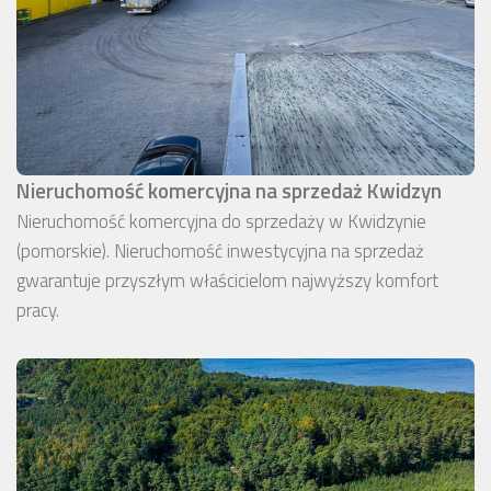
Nieruchomość komercyjna na sprzedaż Kwidzyn
Nieruchomość komercyjna do sprzedaży w Kwidzynie
(pomorskie). Nieruchomość inwestycyjna na sprzedaż
gwarantuje przyszłym właścicielom najwyższy komfort
pracy.