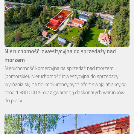
Nieruchomość inwestycyjna do sprzedaży nad
morzem
Nieruchomość komercyjna na sprzedaż nad morzem
(pomorskie). Nieruchomość inwestycyjna do sprzedaży
wyróżnia się na tle konkurencyjnych ofert swoją atrakcyjną
ceną 1 980 000 zł oraz gwarancją doskonałych warunków
do pracy.