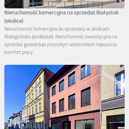
Nieruchomość komercyjna na sprzedaż Białystok
(okolice)
Nieruchomość komercyjna do sprzedaży w okolicach
Białegostoku (podlaskie). Nieruchomość inwestycyjna na
sprzedaż gwarantuje przyszłym właścicielom najwyższy
komfort pracy.