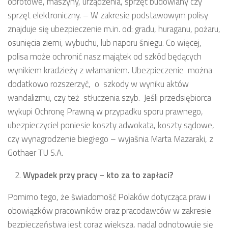
obrotowe, maszyny, urządzenia, sprzęt budowlany czy
sprzęt elektroniczny. – W zakresie podstawowym polisy
znajduje się ubezpieczenie m.in. od: gradu, huraganu, pożaru,
osunięcia ziemi, wybuchu, lub naporu śniegu. Co więcej,
polisa może ochronić nasz majątek od szkód będących
wynikiem kradzieży z włamaniem. Ubezpieczenie można
dodatkowo rozszerzyć, o szkody w wyniku aktów
wandalizmu, czy też stłuczenia szyb. Jeśli przedsiębiorca
wykupi Ochronę Prawną w przypadku sporu prawnego,
ubezpieczyciel poniesie koszty adwokata, koszty sądowe,
czy wynagrodzenie biegłego – wyjaśnia Marta Mazaraki, z
Gothaer TU S.A.
Wypadek przy pracy – kto za to zapłaci?
Pomimo tego, że świadomość Polaków dotycząca praw i
obowiązków pracowników oraz pracodawców w zakresie
bezpieczeństwa jest coraz większa, nadal odnotowuje się