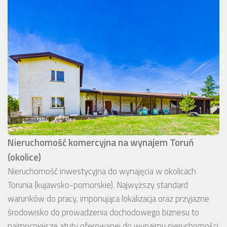
Nieruchomość komercyjna na wynajem Toruń
(okolice)
Nieruchomość inwestycyjna do wynajęcia w okolicach
Torunia (kujawsko-pomorskie). Najwyższy standard
warunków do pracy, imponująca lokalizacja oraz przyjazne
środowisko do prowadzenia dochodowego biznesu to
najmocniejsze atuty oferowanej do wynajmu nieruchomości