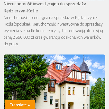
Nieruchomość inwestycyjna do sprzedaży
Kędzierzyn-Koźle
Nieruchomość komercyjna na sprzedaż w Kędzierzynie-
Koźlu (opolskie). Nieruchomość inwestycyjna do sprzedaży
wyróżnia się na tle konkurencyjnych ofert swoją atrakcyjną
ceną 2 550 000 zł oraz gwarancją doskonałych warunków
do pracy.
Translate »