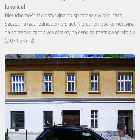
(okolice)
Nieruchomość inwestycyjna do sprzedaży w okolicach
Szczecina (zachodniopomorskie). Nieruchomość komercyjna
na sprzedaż zachwyca atrakcyjną ceną za metr kwadratowy
(2 071 zł/m2).