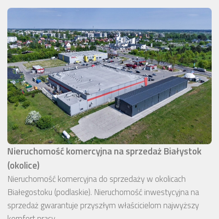
Nieruchomość komercyjna na sprzedaż Białystok
(okolice)
Nieruchomość komercyjna do sprzedaży w okolicach
Białegostoku (podlaskie). Nieruchomość inwestycyjna na
sprzedaż gwarantuje przyszłym właścicielom najwyższy
komfort pracy.