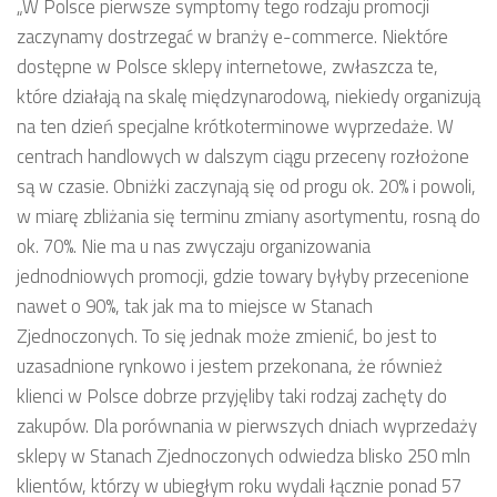
„W Polsce pierwsze symptomy tego rodzaju promocji
zaczynamy dostrzegać w branży e-commerce. Niektóre
dostępne w Polsce sklepy internetowe, zwłaszcza te,
które działają na skalę międzynarodową, niekiedy organizują
na ten dzień specjalne krótkoterminowe wyprzedaże. W
centrach handlowych w dalszym ciągu przeceny rozłożone
są w czasie. Obniżki zaczynają się od progu ok. 20% i powoli,
w miarę zbliżania się terminu zmiany asortymentu, rosną do
ok. 70%. Nie ma u nas zwyczaju organizowania
jednodniowych promocji, gdzie towary byłyby przecenione
nawet o 90%, tak jak ma to miejsce w Stanach
Zjednoczonych. To się jednak może zmienić, bo jest to
uzasadnione rynkowo i jestem przekonana, że również
klienci w Polsce dobrze przyjęliby taki rodzaj zachęty do
zakupów. Dla porównania w pierwszych dniach wyprzedaży
sklepy w Stanach Zjednoczonych odwiedza blisko 250 mln
klientów, którzy w ubiegłym roku wydali łącznie ponad 57