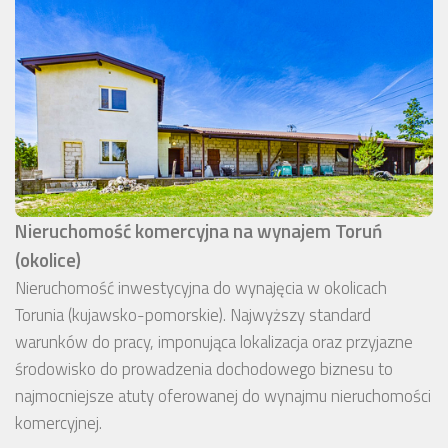
Nieruchomość komercyjna na wynajem Toruń
(okolice)
Nieruchomość inwestycyjna do wynajęcia w okolicach
Torunia (kujawsko-pomorskie). Najwyższy standard
warunków do pracy, imponująca lokalizacja oraz przyjazne
środowisko do prowadzenia dochodowego biznesu to
najmocniejsze atuty oferowanej do wynajmu nieruchomości
komercyjnej.