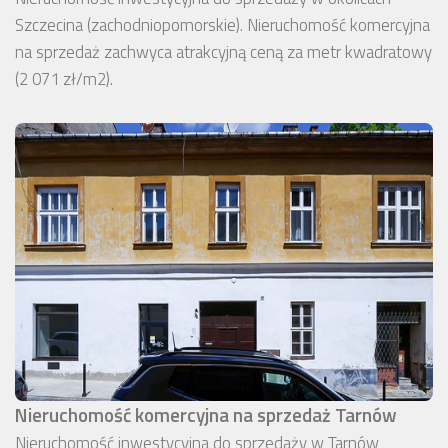
Szczecina (zachodniopomorskie). Nieruchomość komercyjna
na sprzedaż zachwyca atrakcyjną ceną za metr kwadratowy
(2 071 zł/m2).
Nieruchomość komercyjna na sprzedaż Tarnów
Nieruchomość inwestycyjna do sprzedaży w Tarnów