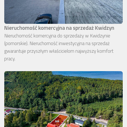
Nieruchomość komercyjna na sprzedaż Kwidzyn
Nieruchomość komercyjna do sprzedaży w Kwidzynie
(pomorskie). Nieruchomość inwestycyjna na sprzedaż
gwarantuje przyszłym właścicielom najwyższy komfort
pracy.