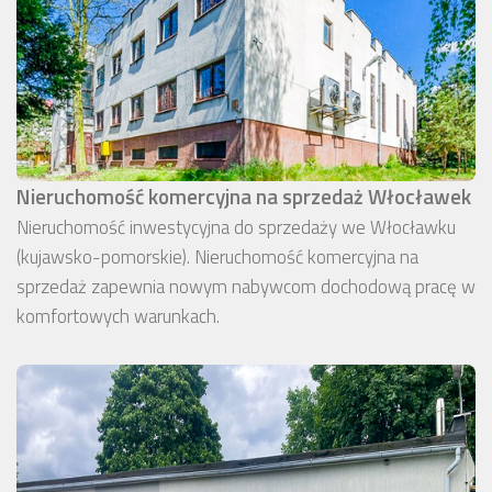
Nieruchomość komercyjna na sprzedaż Włocławek
Nieruchomość inwestycyjna do sprzedaży we Włocławku
(kujawsko-pomorskie). Nieruchomość komercyjna na
sprzedaż zapewnia nowym nabywcom dochodową pracę w
komfortowych warunkach.