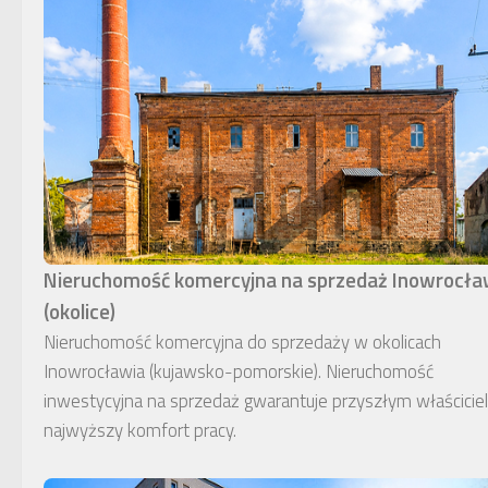
Nieruchomość komercyjna na sprzedaż Inowrocł
(okolice)
Nieruchomość komercyjna do sprzedaży w okolicach
Inowrocławia (kujawsko-pomorskie). Nieruchomość
inwestycyjna na sprzedaż gwarantuje przyszłym właścici
najwyższy komfort pracy.