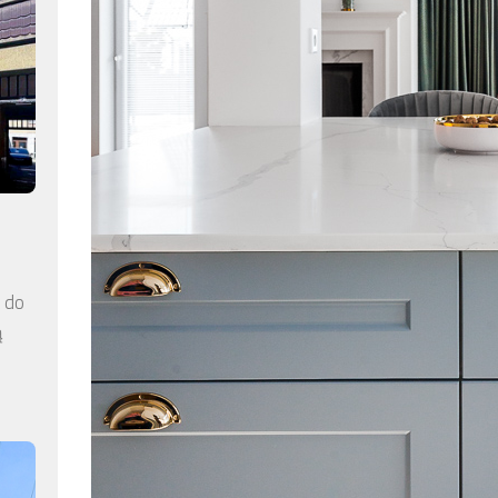
a do
ą