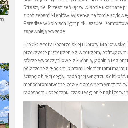
Straszynie. Przestrzeń łączy w sobie ukochane prz
z potrzebami klientów. Wisienką na torcie stylo
em
Paradise w kolorach light pink i azzure. Komforto
zapewniają wygodę.
Projekt Anety Pogorzelskiej i Doroty Markowskiej j
przejrzyste przestrzenie z wnętrzem, obfitującym 
sferze wypoczynkowej z kuchnią, jadalnią i salon
połączone z gładkimi blatami i elementami marmu
ścianę z białej cegły, nadającej wnętrzu sielskość
monochromatycznej cegły z drewnem wnętrze zys
radosnemu spędzaniu czasu w gronie najbliższych