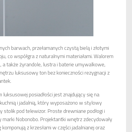
ych barwach, przełamanych czystą bielą i złotymi
ju, co współgra z naturalnymi materiałami. Walorem
i, a także żyrandole, lustra i baterie umywalkowe,
ętrzu luksusowy ton bez konieczności rezygnacji z
antek.
 luksusowej posiadłości jest znajdujący się na
kuchnią i jadalnią, który wyposażono w stylowy
stolik pod telewizor. Proste drewniane podłogi i
y marki Nobonobo. Projektantki wnętrz zdecydowały
się komponują z krzesłami w części jadalnianej oraz