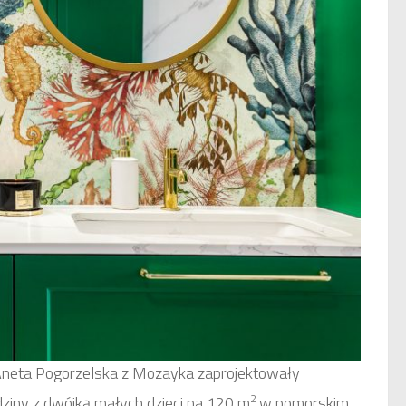
 Aneta Pogorzelska z Mozayka zaprojektowały
2
dziny z dwójką małych dzieci na 120 m
w pomorskim