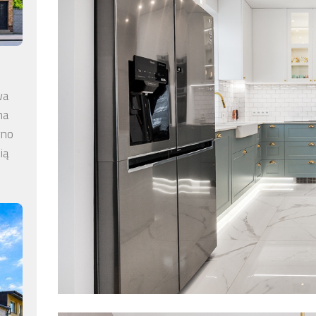
wa
na
wno
ią