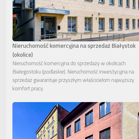
Nieruchomość komercyjna na sprzedaż Białystok
(okolice)
Nieruchomość komercyjna do sprzedaży w okolicach
Białegostoku (podlaskie). Nieruchomość inwestycyjna na
sprzedaż gwarantuje przyszłym właścicielom najwyższy
komfort pracy.