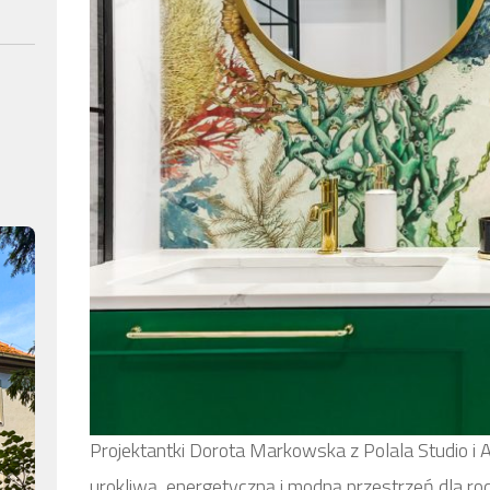
Projektantki Dorota Markowska z Polala Studio i
urokliwą, energetyczną i modną przestrzeń dla ro