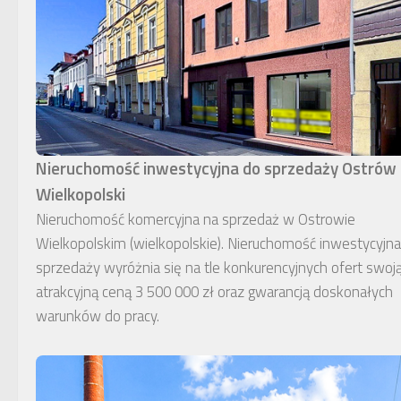
Nieruchomość inwestycyjna do sprzedaży Ostrów
Wielkopolski
Nieruchomość komercyjna na sprzedaż w Ostrowie
Wielkopolskim (wielkopolskie). Nieruchomość inwestycyjn
sprzedaży wyróżnia się na tle konkurencyjnych ofert swoj
atrakcyjną ceną 3 500 000 zł oraz gwarancją doskonałych
warunków do pracy.