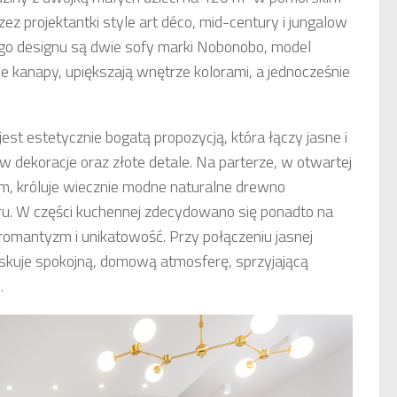
ez projektantki style art déco, mid-century i jungalow
wego designu są dwie sofy marki Nobonobo, model
we kanapy, upiększają wnętrze kolorami, a jednocześnie
est estetycznie bogatą propozycją, która łączy jasne i
w dekoracje oraz złote detale. Na parterze, w otwartej
em, króluje wiecznie modne naturalne drewno
ru. W części kuchennej zdecydowano się ponadto na
, romantyzm i unikatowość. Przy połączeniu jasnej
kuje spokojną, domową atmosferę, sprzyjającą
.