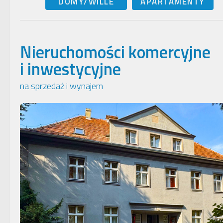
DOMY/WILLE
APARTAMENTY
Nieruchomości komercyjne
i inwestycyjne
na sprzedaż i wynajem