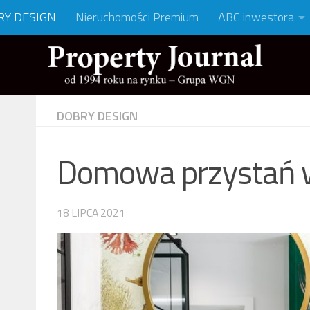
RY DESIGN
Nieruchomości Premium
ABC inwestora
DOBRY DESIGN
Domowa przystań w
18 LIPCA 2021