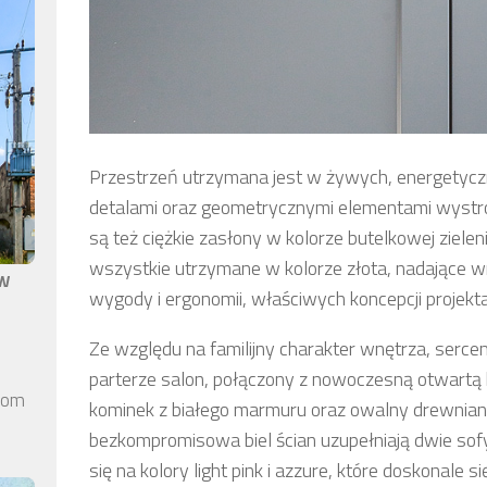
Przestrzeń utrzymana jest w żywych, energetyczn
detalami oraz geometrycznymi elementami wystro
są też ciężkie zasłony w kolorze butelkowej zielen
wszystkie utrzymane w kolorze złota, nadające wn
aw
wygody i ergonomii, właściwych koncepcji projekt
Ze względu na familijny charakter wnętrza, sercem
parterze salon, połączony z nowoczesną otwartą 
elom
kominek z białego marmuru oraz owalny drewniany 
bezkompromisowa biel ścian uzupełniają dwie sof
się na kolory light pink i azzure, które doskonale 