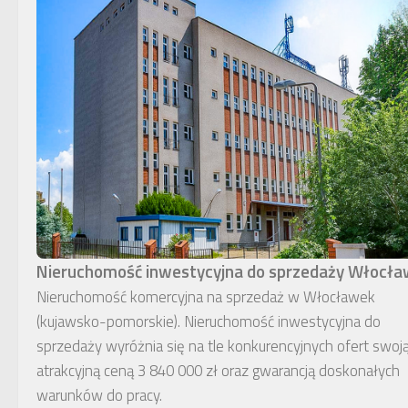
Nieruchomość inwestycyjna do sprzedaży Włocł
Nieruchomość komercyjna na sprzedaż w Włocławek
(kujawsko-pomorskie). Nieruchomość inwestycyjna do
sprzedaży wyróżnia się na tle konkurencyjnych ofert swoj
atrakcyjną ceną 3 840 000 zł oraz gwarancją doskonałych
warunków do pracy.