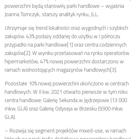
powierzchni będą stanowiły parki handlowe – wyjaśnia
Joanna Tomczyk, starszy analityk rynku, JLL.
Utrzymuje się trend lokalności oraz wygodnych i szybkich
zakupów. 43% podaży oddanej do użytku w I półroczu
przypadło na parki handlowe[1] oraz centra codziennych
zakupów[2]. W wyniku przetasowań na rynku operatorów
hipermarketów, 47% nowej powierzchni dostarczono w
ramach wolnostojących magazynów handlowych[3].
Pozostałe 10% nowej powierzchni ukończono w centrach
handlowych. W II kw. 2021 otwarto pierwsze w tym roku
centra handlowe: Galerię Sekunda w Jędrzejowie (13 000
mkw. GLA) oraz Galerię Odyseja w Brzesku (9300 mkw.
GLA).
– Rozwija się segment projektów mixed-use, w ramach
których na rynek trafia dodatkowa powierzchnia handlowa.