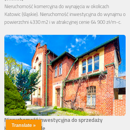
Nieruchomość komercyjna do wynajęcia w okolicach
Katowic (śląskie). Nieruchomość inwestycyjna do wynajmu o
powierzchni 4330 m2 i w atrakcyjnej cenie 64 900 zł/m-c.
Nieruchomość inwestycyjna do sprzedaży
Translate »
Kędzierzyn-Koźle