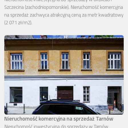
Szczecina (zachodniopomorskie). Nieruchomość komercyjna
na sprzedaż zachwyca atrakcyjną ceną za metr kwadratowy
(2 071 zł/m2).
Nieruchomość komercyjna na sprzedaż Tarnów
Nieruchomość inwestycyjna do sprzedaży w Tarnów