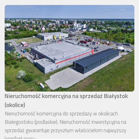
Nieruchomość komercyjna na sprzedaż Białystok
(okolice)
Nieruchomość komercyjna do sprzedaży w okolicach
Białegostoku (podlaskie). Nieruchomość inwestycyjna na
sprzedaż gwarantuje przyszłym właścicielom najwyższy
komfort pracy.