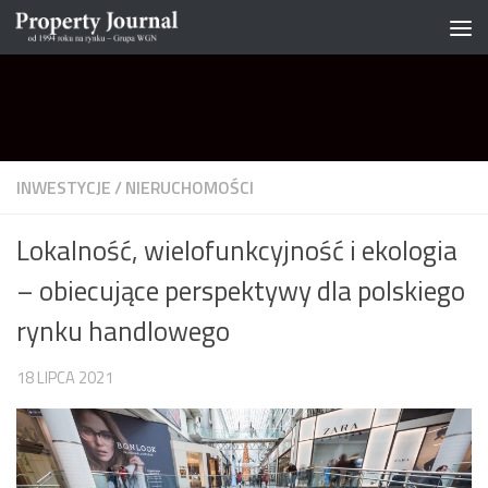
Skip to content
INWESTYCJE
/
NIERUCHOMOŚCI
Lokalność, wielofunkcyjność i ekologia
– obiecujące perspektywy dla polskiego
rynku handlowego
18 LIPCA 2021