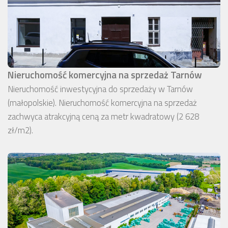
Nieruchomość komercyjna na sprzedaż Tarnów
Nieruchomość inwestycyjna do sprzedaży w Tarnów
(małopolskie). Nieruchomość komercyjna na sprzedaż
zachwyca atrakcyjną ceną za metr kwadratowy (2 628
zł/m2).