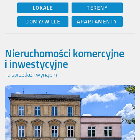
LOKALE
TERENY
DOMY/WILLE
APARTAMENTY
Nieruchomości komercyjne
i inwestycyjne
na sprzedaż i wynajem