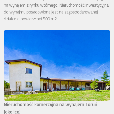
na wynajem z rynku wtórnego. Nieruchomość inwestycyjna
do wynajmu posadowiona jest na zagospodarowanej
działce o powierzchni 500 m2.
Nieruchomość komercyjna na wynajem Toruń
(okolice)