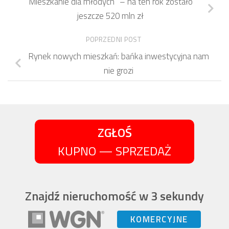
Mieszkanie dla młodych” – na ten rok zostało
jeszcze 520 mln zł
POPRZEDNI POST
Rynek nowych mieszkań: bańka inwestycyjna nam
nie grozi
ZGŁOŚ
KUPNO — SPRZEDAŻ
Znajdź nieruchomość w 3 sekundy
KOMERCYJNE