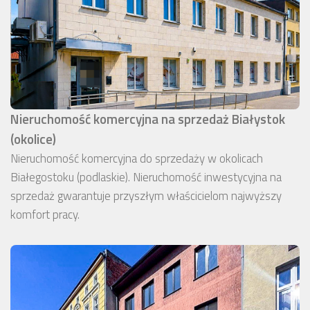
Nieruchomość komercyjna na sprzedaż Białystok
(okolice)
Nieruchomość komercyjna do sprzedaży w okolicach
Białegostoku (podlaskie). Nieruchomość inwestycyjna na
sprzedaż gwarantuje przyszłym właścicielom najwyższy
komfort pracy.