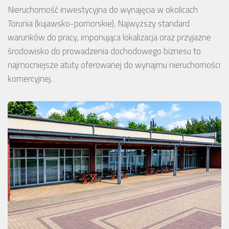
Nieruchomość inwestycyjna do wynajęcia w okolicach
Torunia (kujawsko-pomorskie). Najwyższy standard
warunków do pracy, imponująca lokalizacja oraz przyjazne
środowisko do prowadzenia dochodowego biznesu to
najmocniejsze atuty oferowanej do wynajmu nieruchomości
komercyjnej.