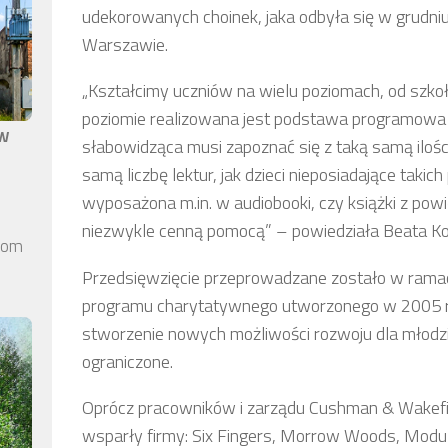
udekorowanych choinek, jaka odbyła się w grudni
Warszawie.
„Kształcimy uczniów na wielu poziomach, od szko
poziomie realizowana jest podstawa programowa 
aw
słabowidząca musi zapoznać się z taką samą ilośc
samą liczbę lektur, jak dzieci nieposiadające taki
wyposażona m.in. w audiobooki, czy książki z po
niezwykle cenną pomocą” – powiedziała Beata Ko
elom
Przedsięwzięcie przeprowadzane zostało w ramac
programu charytatywnego utworzonego w 2005 r. 
stworzenie nowych możliwości rozwoju dla młodzi
ograniczone.
Oprócz pracowników i zarządu Cushman & Wakefield
wsparły firmy: Six Fingers, Morrow Woods, Mod