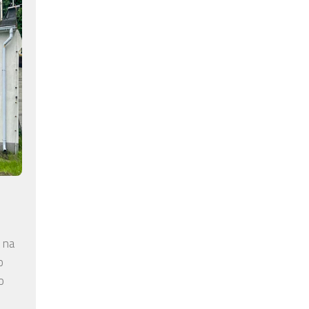
 na
o
o