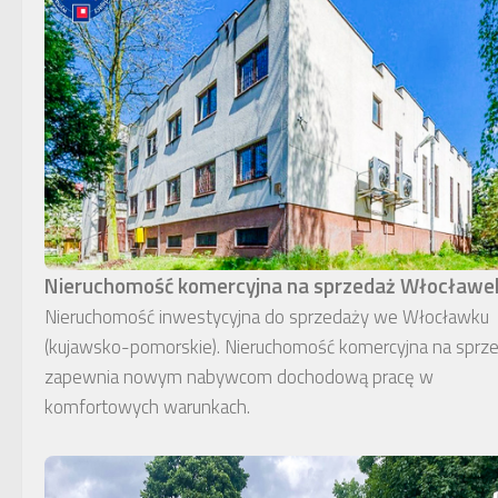
Nieruchomość komercyjna na sprzedaż Włocławe
Nieruchomość inwestycyjna do sprzedaży we Włocławku
(kujawsko-pomorskie). Nieruchomość komercyjna na sprz
zapewnia nowym nabywcom dochodową pracę w
komfortowych warunkach.