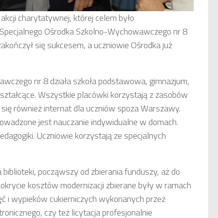
kcji charytatywnej, której celem było
i Specjalnego Ośrodka Szkolno-Wychowawczego nr 8
zakończył się sukcesem, a uczniowie Ośrodka już
wczego nr 8 działa szkoła podstawowa, gimnazjum,
ształcące. Wszystkie placówki korzystają z zasobów
 się również internat dla uczniów spoza Warszawy.
prowadzone jest nauczanie indywidualne w domach.
edagogiki. Uczniowie korzystają ze specjalnych
iblioteki, począwszy od zbierania funduszy, aż do
okrycie kosztów modernizacji zbierane były w ramach
djęć i wypieków cukierniczych wykonanych przez
onicznego, czy też licytacja profesjonalnie