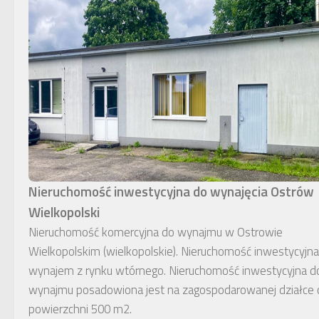
Nieruchomość inwestycyjna do wynajęcia Ostrów
Wielkopolski
Nieruchomość komercyjna do wynajmu w Ostrowie
Wielkopolskim (wielkopolskie). Nieruchomość inwestycyjna
wynajem z rynku wtórnego. Nieruchomość inwestycyjna d
wynajmu posadowiona jest na zagospodarowanej działce 
powierzchni 500 m2.