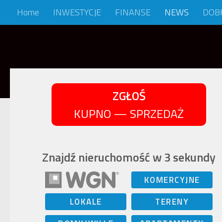
Home
INWESTYCJE
FINANSE
NEWS
DOB
Skip to content
ZGŁOŚ
KUPNO — SPRZEDAŻ
Znajdź nieruchomość w 3 sekundy
KOMERCYJNE
LOKALE
TERENY