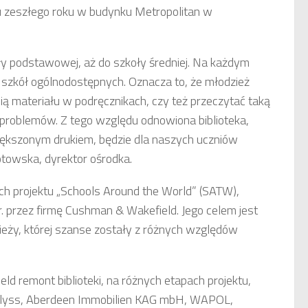
u zeszłego roku w budynku Metropolitan w
ły podstawowej, aż do szkoły średniej. Na każdym
szkół ogólnodostępnych. Oznacza to, że młodzież
ią materiału w podręcznikach, czy też przeczytać taką
ch problemów. Z tego względu odnowiona biblioteka,
większonym drukiem, będzie dla naszych uczniów
towska, dyrektor ośrodka.
h projektu „Schools Around the World” (SATW),
przez firmę Cushman & Wakefield. Jego celem jest
eży, której szanse zostały z różnych względów
 remont biblioteki, na różnych etapach projektu,
ulyss, Aberdeen Immobilien KAG mbH, WAPOL,