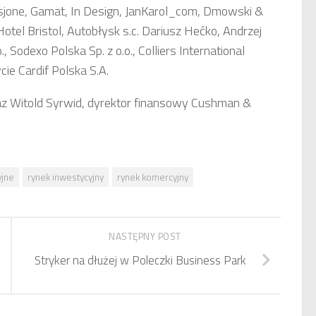
one, Gamat, In Design, JanKarol_com, Dmowski &
 Hotel Bristol, Autobłysk s.c. Dariusz Hećko, Andrzej
 Sodexo Polska Sp. z o.o., Colliers International
ie Cardif Polska S.A.
raz Witold Syrwid, dyrektor finansowy Cushman &
yjne
rynek inwestycyjny
rynek komercyjny
NASTĘPNY POST
Stryker na dłużej w Poleczki Business Park