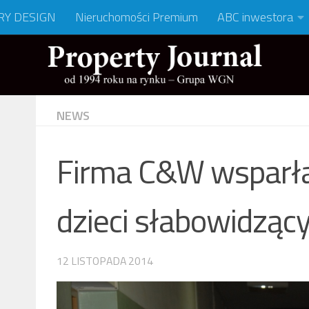
RY DESIGN
Nieruchomości Premium
ABC inwestora
NEWS
Firma C&W wsparła 
dzieci słabowidząc
12 LISTOPADA 2014