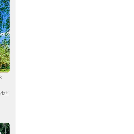
k
edaż