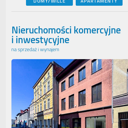
DOMY/WILLE
APARTAMENTY
Nieruchomości komercyjne
i inwestycyjne
na sprzedaż i wynajem