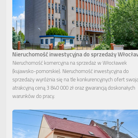
Nieruchomość inwestycyjna do sprzedaży Włocł
Nieruchomość komercyjna na sprzedaż w Włocławek
(kujawsko-pomorskie). Nieruchomość inwestycyjna do
sprzedaży wyróżnia się na tle konkurencyjnych ofert swoj
atrakcyjną ceną 3 840 000 zł oraz gwarancją doskonałych
warunków do pracy.