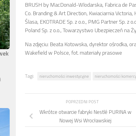
BRUSH by MacDonald-Wlodarska, Fabrica de Pasj
Co. Branding & Art Direction, Kwiaciarnia Victoria,
Ślasa, EKOTRADE Sp. z o.o., PMG Partner Sp. z o.o.,
Poland Sp. z o.o., Towarzystwo Ubezpieczeń na Życ
Na zdjęciu: Beata Kotowska, dyrektor ośrodka, o
Wakefield w Polsce, fot. materiały prasowe
awek
Tagi:
nieruchomości inwestycyjne
nieruchomości komerc
ą
POPRZEDNI POST
Wkrótce otwarcie fabryki Nestlé PURINA w
Nowej Wsi Wrocławskiej