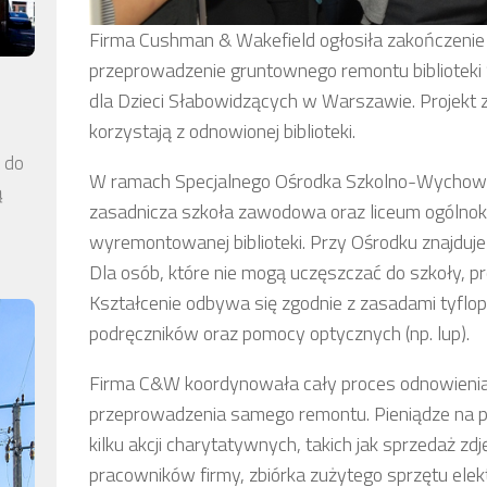
Firma Cushman & Wakefield ogłosiła zakończenie a
przeprowadzenie gruntownego remontu bibliotek
dla Dzieci Słabowidzących w Warszawie. Projekt 
korzystają z odnowionej biblioteki.
a do
W ramach Specjalnego Ośrodka Szkolno-Wychowa
ą
zasadnicza szkoła zawodowa oraz liceum ogólnok
wyremontowanej biblioteki. Przy Ośrodku znajduje
Dla osób, które nie mogą uczęszczać do szkoły, 
Kształcenie odbywa się zgodnie z zasadami tyflop
podręczników oraz pomocy optycznych (np. lup).
Firma C&W koordynowała cały proces odnowienia b
przeprowadzenia samego remontu. Pieniądze na p
kilku akcji charytatywnych, takich jak sprzedaż z
pracowników firmy, zbiórka zużytego sprzętu elektr