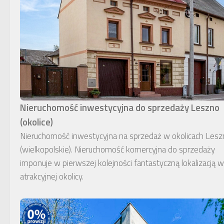
Nieruchomość inwestycyjna do sprzedaży Leszno
(okolice)
Nieruchomość inwestycyjna na sprzedaż w okolicach Lesz
(wielkopolskie). Nieruchomość komercyjna do sprzedaży
imponuje w pierwszej kolejności fantastyczną lokalizacją w
atrakcyjnej okolicy.