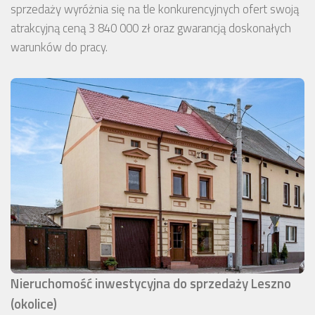
sprzedaży wyróżnia się na tle konkurencyjnych ofert swoją
atrakcyjną ceną 3 840 000 zł oraz gwarancją doskonałych
warunków do pracy.
Nieruchomość inwestycyjna do sprzedaży Leszno
(okolice)