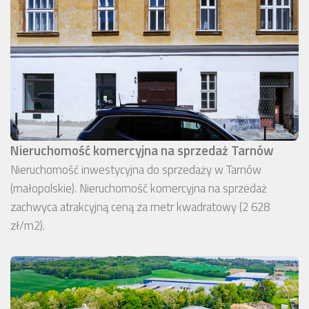
Nieruchomość komercyjna na sprzedaż Tarnów
Nieruchomość inwestycyjna do sprzedaży w Tarnów
(małopolskie). Nieruchomość komercyjna na sprzedaż
zachwyca atrakcyjną ceną za metr kwadratowy (2 628
zł/m2).