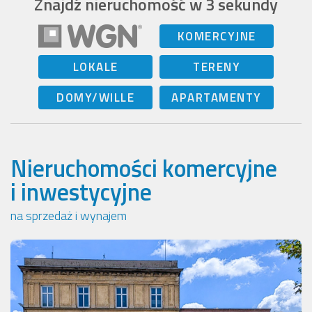
Znajdź nieruchomość w 3 sekundy
KOMERCYJNE
LOKALE
TERENY
DOMY/WILLE
APARTAMENTY
Nieruchomości komercyjne
i inwestycyjne
na sprzedaż i wynajem