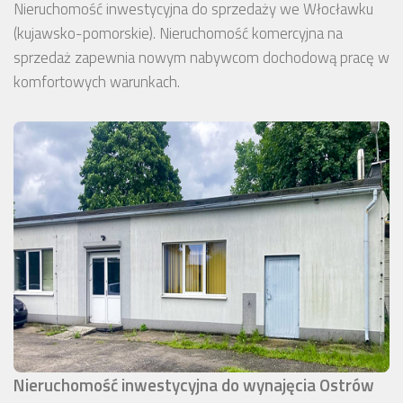
Nieruchomość inwestycyjna do sprzedaży we Włocławku
(kujawsko-pomorskie). Nieruchomość komercyjna na
sprzedaż zapewnia nowym nabywcom dochodową pracę w
komfortowych warunkach.
Nieruchomość inwestycyjna do wynajęcia Ostrów