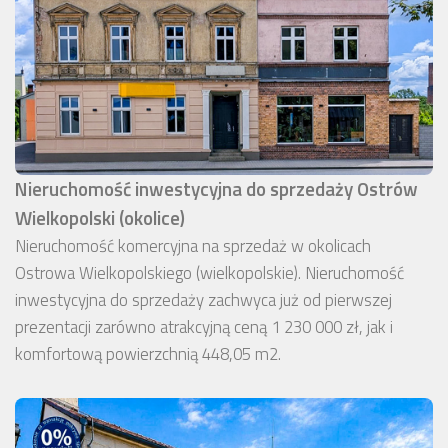
Nieruchomość inwestycyjna do sprzedaży Ostrów
Wielkopolski (okolice)
Nieruchomość komercyjna na sprzedaż w okolicach
Ostrowa Wielkopolskiego (wielkopolskie). Nieruchomość
inwestycyjna do sprzedaży zachwyca już od pierwszej
prezentacji zarówno atrakcyjną ceną 1 230 000 zł, jak i
komfortową powierzchnią 448,05 m2.