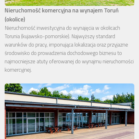
Nieruchomość komercyjna na wynajem Toruń
(okolice)
Nieruchomość inwestycyjna do wynajęcia w okolicach
Torunia (kujawsko-pomorskie). Najwyższy standard
warunków do pracy, imponująca lokalizacja oraz przyjazne
środowisko do prowadzenia dochodowego biznesu to
najmocniejsze atuty oferowanej do wynajmu nieruchomości
komercyjnej.