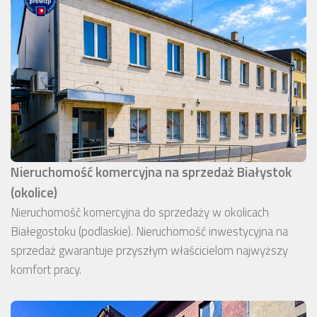
Nieruchomość komercyjna na sprzedaż Białystok
(okolice)
Nieruchomość komercyjna do sprzedaży w okolicach
Białegostoku (podlaskie). Nieruchomość inwestycyjna na
sprzedaż gwarantuje przyszłym właścicielom najwyższy
komfort pracy.