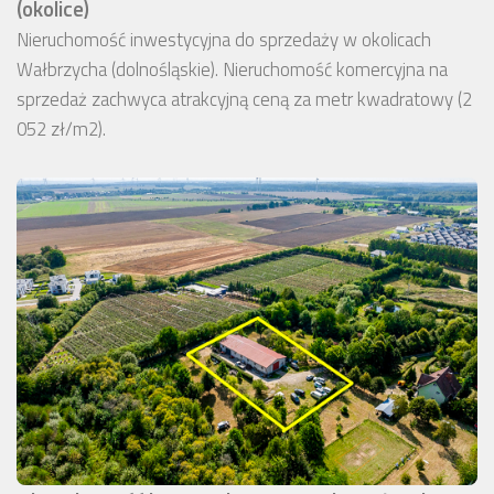
(okolice)
Nieruchomość inwestycyjna do sprzedaży w okolicach
Wałbrzycha (dolnośląskie). Nieruchomość komercyjna na
sprzedaż zachwyca atrakcyjną ceną za metr kwadratowy (2
052 zł/m2).