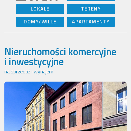
LOKALE
TERENY
DOMY/WILLE
APARTAMENTY
Nieruchomości komercyjne
i inwestycyjne
na sprzedaż i wynajem