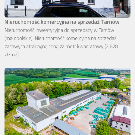
Nieruchomość komercyjna na sprzedaż Tarnów
Nieruchomość inwestycyjna do sprzedaży w Tarnów
(małopolskie). Nieruchomość komercyjna na sprzedaż
zachwyca atrakcyjną ceną za metr kwadratowy (2 628
zł/m2).