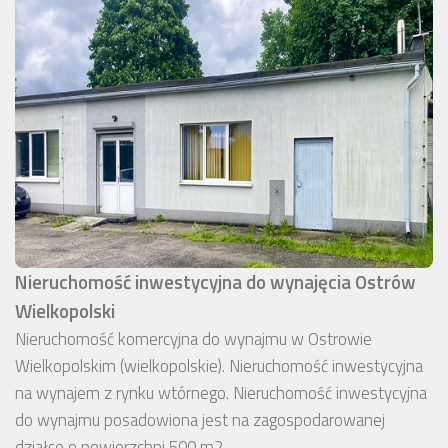
Nieruchomość inwestycyjna do wynajęcia Ostrów
Wielkopolski
Nieruchomość komercyjna do wynajmu w Ostrowie
Wielkopolskim (wielkopolskie). Nieruchomość inwestycyjna
na wynajem z rynku wtórnego. Nieruchomość inwestycyjna
do wynajmu posadowiona jest na zagospodarowanej
działce o powierzchni 500 m2.