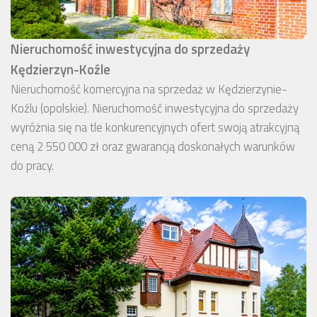
Nieruchomość inwestycyjna do sprzedaży
Kędzierzyn-Koźle
Nieruchomość komercyjna na sprzedaż w Kędzierzynie-
Koźlu (opolskie). Nieruchomość inwestycyjna do sprzedaży
wyróżnia się na tle konkurencyjnych ofert swoją atrakcyjną
ceną 2 550 000 zł oraz gwarancją doskonałych warunków
do pracy.