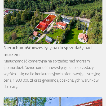
Nieruchomość inwestycyjna do sprzedaży nad
morzem
Nieruchomość komercyjna na sprzedaż nad morzem
(pomorskie). Nieruchomość inwestycyjna do sprzedaży
wyróżnia się na tle konkurencyjnych ofert swoją atrakcyjną
ceną 1 980 000 zł oraz gwarancją doskonałych warunków
do pracy.