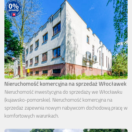
Nieruchomość komercyjna na sprzedaż Włocławek
Nieruchomość inwestycyjna do sprzedaży we Włocławku
(kujawsko-pomorskie). Nieruchomość komercyjna na
sprzedaż zapewnia nowym nabywcom dochodową pracę w
komfortowych warunkach.