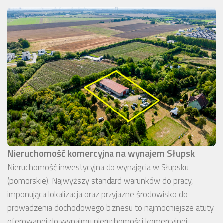
Nieruchomość komercyjna na wynajem Słupsk
Nieruchomość inwestycyjna do wynajęcia w Słupsku
(pomorskie). Najwyższy standard warunków do pracy,
imponująca lokalizacja oraz przyjazne środowisko do
prowadzenia dochodowego biznesu to najmocniejsze atuty
oferowanej do wynajmu nieruchomości komercyjnej.