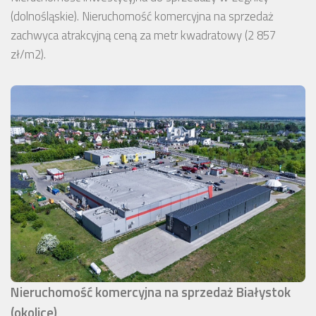
(dolnośląskie). Nieruchomość komercyjna na sprzedaż
zachwyca atrakcyjną ceną za metr kwadratowy (2 857
zł/m2).
Nieruchomość komercyjna na sprzedaż Białystok
(okolice)