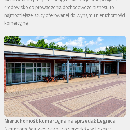
środowisko do prowadzenia dochodowego biznesu to
najmocniejsze atuty oferowanej do wynajmu nieruchomości
komercyjnej.
Nieruchomość komercyjna na sprzedaż Legnica
Nieruchomość inwestycyjna do sprzedaży w Legnicy