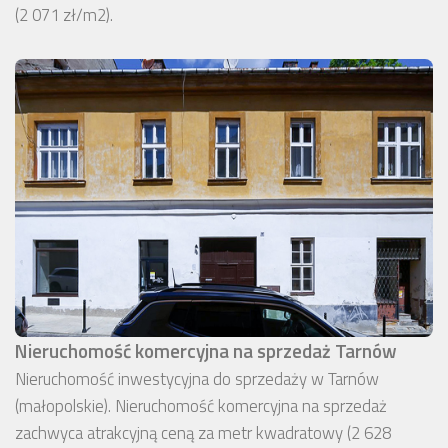
(2 071 zł/m2).
Nieruchomość komercyjna na sprzedaż Tarnów
Nieruchomość inwestycyjna do sprzedaży w Tarnów
(małopolskie). Nieruchomość komercyjna na sprzedaż
zachwyca atrakcyjną ceną za metr kwadratowy (2 628