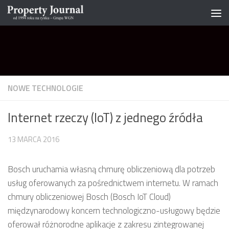
Skip to content
NOWE TECHNOLOGIE
Internet rzeczy (IoT) z jednego źródła
13 MARCA 2016
Bosch uruchamia własną chmurę obliczeniową dla potrzeb
usług oferowanych za pośrednictwem internetu. W ramach
chmury obliczeniowej Bosch (Bosch IoT Cloud)
międzynarodowy koncern technologiczno-usługowy będzie
oferował różnorodne aplikacje z zakresu zintegrowanej