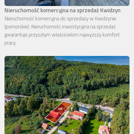
Nieruchomość komercyjna na sprzedaż Kwidzyn
Nieruchomość komercyjna do sprzedaży w Kwidzynie
(pomorskie). Nieruchomość inwestycyjna na sprzedaż
gwarantuje przyszłym właścicielom najwyższy komfort
pracy.