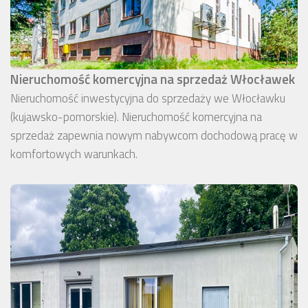
Nieruchomość komercyjna na sprzedaż Włocławek
Nieruchomość inwestycyjna do sprzedaży we Włocławku
(kujawsko-pomorskie). Nieruchomość komercyjna na
sprzedaż zapewnia nowym nabywcom dochodową pracę w
komfortowych warunkach.