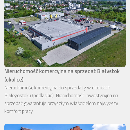
Nieruchomość komercyjna na sprzedaż Białystok
(okolice)
Nieruchomość komercyjna do sprzedaży w okolicach
Białegostoku (podlaskie). Nieruchomość inwestycyjna na
sprzedaż gwarantuje przyszłym właścicielom najwyższy
komfort pracy.