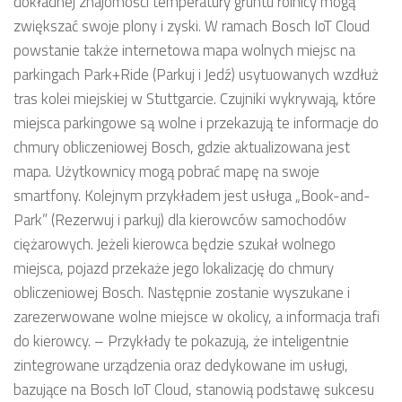
dokładnej znajomości temperatury gruntu rolnicy mogą
zwiększać swoje plony i zyski. W ramach Bosch IoT Cloud
powstanie także internetowa mapa wolnych miejsc na
parkingach Park+Ride (Parkuj i Jedź) usytuowanych wzdłuż
tras kolei miejskiej w Stuttgarcie. Czujniki wykrywają, które
miejsca parkingowe są wolne i przekazują te informacje do
chmury obliczeniowej Bosch, gdzie aktualizowana jest
mapa. Użytkownicy mogą pobrać mapę na swoje
smartfony. Kolejnym przykładem jest usługa „Book-and-
Park” (Rezerwuj i parkuj) dla kierowców samochodów
ciężarowych. Jeżeli kierowca będzie szukał wolnego
miejsca, pojazd przekaże jego lokalizację do chmury
obliczeniowej Bosch. Następnie zostanie wyszukane i
zarezerwowane wolne miejsce w okolicy, a informacja trafi
do kierowcy. – Przykłady te pokazują, że inteligentnie
zintegrowane urządzenia oraz dedykowane im usługi,
bazujące na Bosch IoT Cloud, stanowią podstawę sukcesu