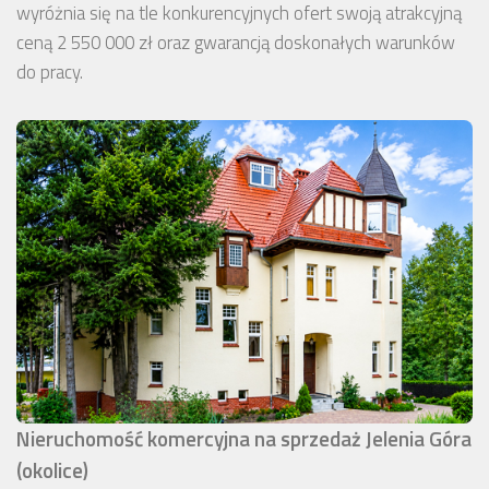
wyróżnia się na tle konkurencyjnych ofert swoją atrakcyjną
ceną 2 550 000 zł oraz gwarancją doskonałych warunków
do pracy.
Nieruchomość komercyjna na sprzedaż Jelenia Góra
(okolice)