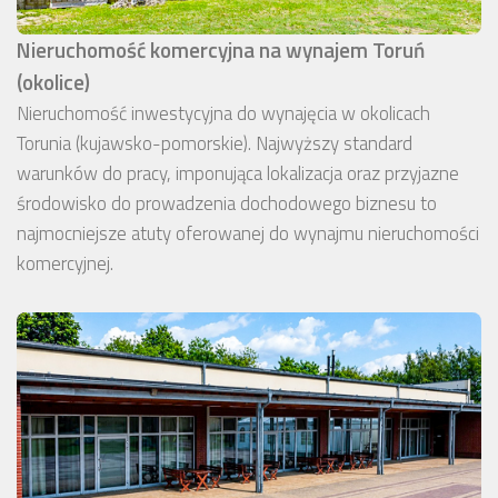
Nieruchomość komercyjna na wynajem Toruń
(okolice)
Nieruchomość inwestycyjna do wynajęcia w okolicach
Torunia (kujawsko-pomorskie). Najwyższy standard
warunków do pracy, imponująca lokalizacja oraz przyjazne
środowisko do prowadzenia dochodowego biznesu to
najmocniejsze atuty oferowanej do wynajmu nieruchomości
komercyjnej.