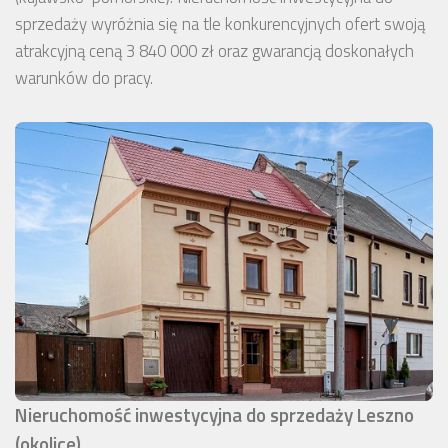
sprzedaży wyróżnia się na tle konkurencyjnych ofert swoją
atrakcyjną ceną 3 840 000 zł oraz gwarancją doskonałych
warunków do pracy.
Nieruchomość inwestycyjna do sprzedaży Leszno
(okolice)