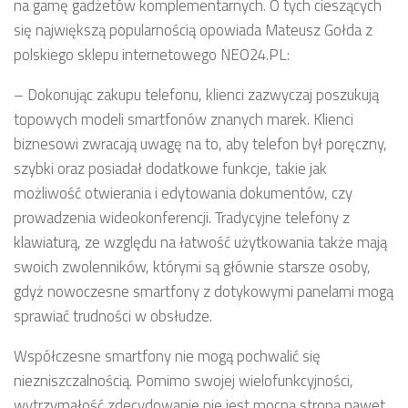
na gamę gadżetów komplementarnych. O tych cieszących
się największą popularnością opowiada Mateusz Gołda z
polskiego sklepu internetowego NEO24.PL:
– Dokonując zakupu telefonu, klienci zazwyczaj poszukują
topowych modeli smartfonów znanych marek. Klienci
biznesowi zwracają uwagę na to, aby telefon był poręczny,
szybki oraz posiadał dodatkowe funkcje, takie jak
możliwość otwierania i edytowania dokumentów, czy
prowadzenia wideokonferencji. Tradycyjne telefony z
klawiaturą, ze względu na łatwość użytkowania także mają
swoich zwolenników, którymi są głównie starsze osoby,
gdyż nowoczesne smartfony z dotykowymi panelami mogą
sprawiać trudności w obsłudze.
Współczesne smartfony nie mogą pochwalić się
niezniszczalnością. Pomimo swojej wielofunkcyjności,
wytrzymałość zdecydowanie nie jest mocną stroną nawet