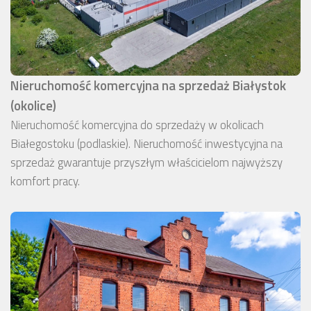
Nieruchomość komercyjna na sprzedaż Białystok
(okolice)
Nieruchomość komercyjna do sprzedaży w okolicach
Białegostoku (podlaskie). Nieruchomość inwestycyjna na
sprzedaż gwarantuje przyszłym właścicielom najwyższy
komfort pracy.