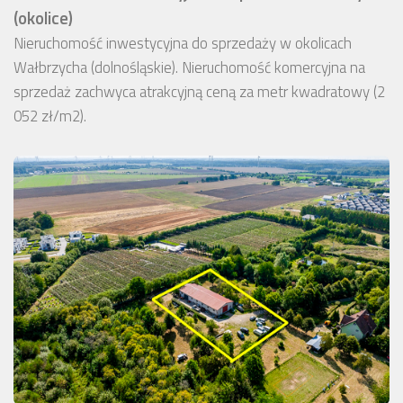
(okolice)
Nieruchomość inwestycyjna do sprzedaży w okolicach
Wałbrzycha (dolnośląskie). Nieruchomość komercyjna na
sprzedaż zachwyca atrakcyjną ceną za metr kwadratowy (2
052 zł/m2).