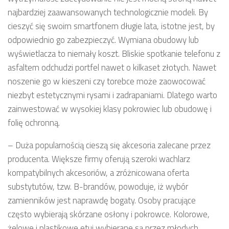
najbardziej zaawansowanych technologicznie modeli. By
cieszyć się swoim smartfonem długie lata, istotne jest, by
odpowiednio go zabezpieczyć. Wymiana obudowy lub
wyświetlacza to niemały koszt. Bliskie spotkanie telefonu z
asfaltem odchudzi portfel nawet o kilkaset złotych. Nawet
noszenie go w kieszeni czy torebce może zaowocować
niezbyt estetycznymi rysami i zadrapaniami. Dlatego warto
zainwestować w wysokiej klasy pokrowiec lub obudowę i
folię ochronną.
– Duża popularnością cieszą się akcesoria zalecane przez
producenta. Większe firmy oferują szeroki wachlarz
kompatybilnych akcesoriów, a zróżnicowana oferta
substytutów, tzw. B-brandów, powoduje, iż wybór
zamienników jest naprawdę bogaty. Osoby pracujące
często wybierają skórzane osłony i pokrowce. Kolorowe,
żelowe i plastikowe etui wybierane są przez młodych