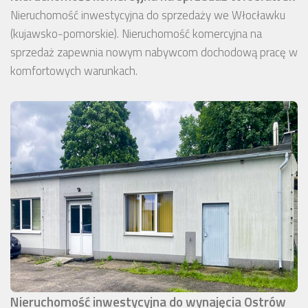
Nieruchomość inwestycyjna do sprzedaży we Włocławku
(kujawsko-pomorskie). Nieruchomość komercyjna na
sprzedaż zapewnia nowym nabywcom dochodową pracę w
komfortowych warunkach.
Nieruchomość inwestycyjna do wynajęcia Ostrów