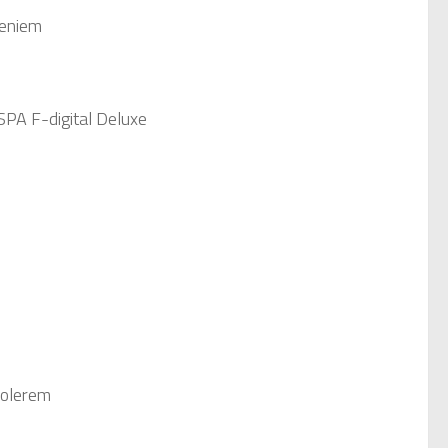
leniem
PA F-digital Deluxe
rolerem