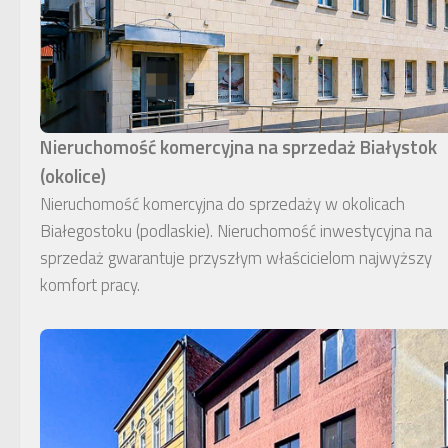
Nieruchomość komercyjna na sprzedaż Białystok
(okolice)
Nieruchomość komercyjna do sprzedaży w okolicach
Białegostoku (podlaskie). Nieruchomość inwestycyjna na
sprzedaż gwarantuje przyszłym właścicielom najwyższy
komfort pracy.