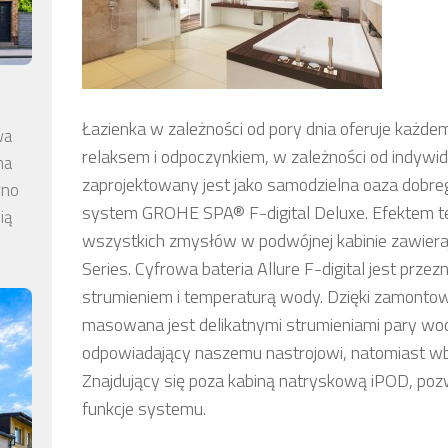
Łazienka w zależności od pory dnia oferuje każde
wa
relaksem i odpoczynkiem, w zależności od indywidu
na
zaprojektowany jest jako samodzielna oaza dobr
wno
system GROHE SPA® F-digital Deluxe. Efektem teg
ią
wszystkich zmysłów w podwójnej kabinie zawier
Series. Cyfrowa bateria Allure F-digital jest prz
strumieniem i temperaturą wody. Dzięki zamon
masowana jest delikatnymi strumieniami pary wod
odpowiadający naszemu nastrojowi, natomiast wbu
Znajdujący się poza kabiną natryskową iPOD, poz
funkcje systemu.