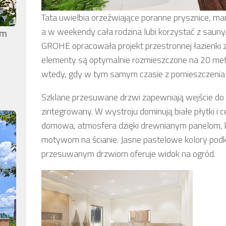
Tata uwielbia orzeźwiające poranne prysznice, ma
a w weekendy cała rodzina lubi korzystać z sauny.
em
GROHE opracowała projekt przestronnej łazienki z 
elementy są optymalnie rozmieszczone na 20 me
wtedy, gdy w tym samym czasie z pomieszczenia k
Szklane przesuwane drzwi zapewniają wejście do ł
zintegrowany. W wystroju dominują białe płytki i c
domowa, atmosfera dzięki drewnianym panelom,
motywom na ścianie. Jasne pastelowe kolory podkre
przesuwanym drzwiom oferuje widok na ogród.