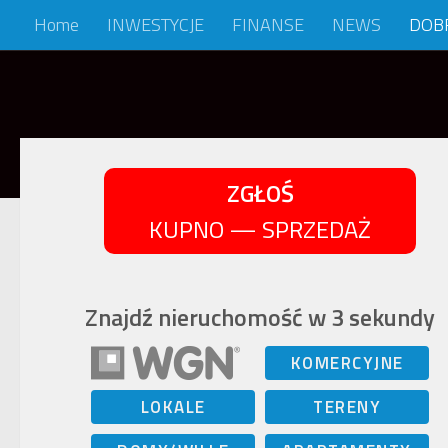
Home
INWESTYCJE
FINANSE
NEWS
DOB
Skip to content
ZGŁOŚ
KUPNO — SPRZEDAŻ
Znajdź nieruchomość w 3 sekundy
KOMERCYJNE
LOKALE
TERENY