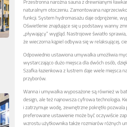
Przestronna narożna sauna z drewnianymi ławkami
naturalnym otoczeniu. Zamontowana naprzeciwk
funkcji. System hydromasażu daje odprężenie, wyp
Oświetlenie znajdujące się u podstawy wanny zmni
„pływający” wygląd. Nastrojowe światło sprawia,
że wieczorna kąpiel odbywa się w relaksującej, cie
Odpowiednio ustawiona umywalka umożliwia mycie 
wystarczająco dużo miejsca dla dwóch osób, dzię
Szafka łazienkowa z lustrem daje wiele miejsca
przyborów.
Wanna i umywalka wyposażone są również w baterie
design, ale też najnowsza cyfrowa technologia. 
i zatrzymuje wodę, zewnętrzne pokrętło pozwala p
preferowane ustawienie może być oczywiście za
wzrostu użytkownika także rozmiarów różnych u