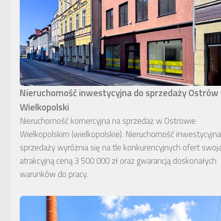
Nieruchomość inwestycyjna do sprzedaży Ostrów
Wielkopolski
Nieruchomość komercyjna na sprzedaż w Ostrowie
Wielkopolskim (wielkopolskie). Nieruchomość inwestycyjn
sprzedaży wyróżnia się na tle konkurencyjnych ofert swoj
atrakcyjną ceną 3 500 000 zł oraz gwarancją doskonałych
warunków do pracy.