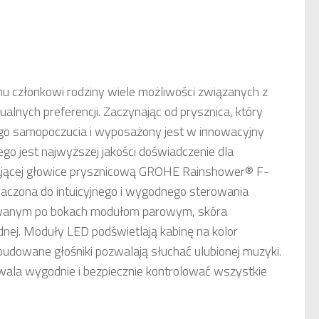
mu członkowi rodziny wiele możliwości związanych z
alnych preferencji. Zaczynając od prysznica, który
ego samopoczucia i wyposażony jest w innowacyjny
o jest najwyższej jakości doświadczenie dla
ającej głowice prysznicową GROHE Rainshower® F-
eznaczona do intuicyjnego i wygodnego sterowania
towanym po bokach modułom parowym, skóra
nej. Moduły LED podświetlają kabinę na kolor
dowane głośniki pozwalają słuchać ulubionej muzyki.
wala wygodnie i bezpiecznie kontrolować wszystkie