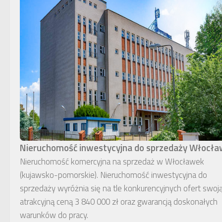
Nieruchomość inwestycyjna do sprzedaży Włocł
Nieruchomość komercyjna na sprzedaż w Włocławek
(kujawsko-pomorskie). Nieruchomość inwestycyjna do
sprzedaży wyróżnia się na tle konkurencyjnych ofert swoj
atrakcyjną ceną 3 840 000 zł oraz gwarancją doskonałych
warunków do pracy.