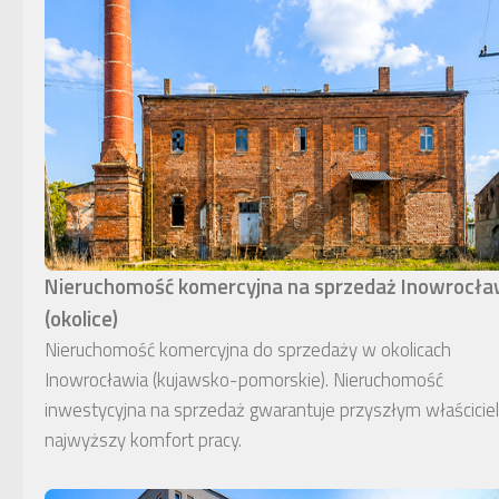
Nieruchomość komercyjna na sprzedaż Inowrocł
(okolice)
Nieruchomość komercyjna do sprzedaży w okolicach
Inowrocławia (kujawsko-pomorskie). Nieruchomość
inwestycyjna na sprzedaż gwarantuje przyszłym właścici
najwyższy komfort pracy.