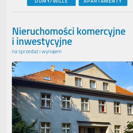
DOMY/WILLE
APARTAMENTY
Nieruchomości komercyjne
i inwestycyjne
na sprzedaż i wynajem