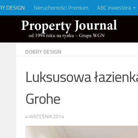
RY DESIGN
Nieruchomości Premium
ABC inwestora
DOBRY DESIGN
Luksusowa łazienka
Grohe
4 WRZEŚNIA 2014