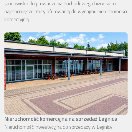
środowisko do prowadzenia dochodowego biznesu to
najmocniejsze atuty oferowanej do wynajmu nieruchomości
komercyjnej.
Nieruchomość komercyjna na sprzedaż Legnica
Nieruchomość inwestycyjna do sprzedaży w Legnicy