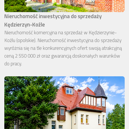
Nieruchomość inwestycyjna do sprzedaży
Kędzierzyn-Koźle
Nieruchomość komercyjna na sprzedaż w Kędzierzynie-
Koźlu (opolskie). Nieruchomość inwestycyjna do sprzedaży
wyróżnia się na tle konkurencyjnych ofert swoją atrakcyjną
ceną 2 550 000 zł oraz gwarancją doskonałych warunków
do pracy.