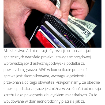
Ministerstwo Administracji i Cyfryzacji po konsultacjach
społecznych wycofało projekt ustawy samorządowej,
wprowadzający drastyczną podwyżkę podatku za
powierzchnię garażu. MAC w komunikacie podało, że
sprawa jest skomplikowana, wymaga wyjaśnienia i
przekonania do tego obywateli. Przypominamy, że obecnie
stawka podatku za garaż jest różna w zależności od rodzaju
garażu i jego powiązania z budynkiem mieszkalnym. Za te
wbudowane w dom jednorodzinny płaci się jak za