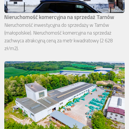
Nieruchomość komercyjna na sprzedaż Tarnów
Nieruchomość inwestycyjna do sprzedaży w Tarnów
(małopolskie). Nieruchomość komercyjna na sprzedaż
zachwyca atrakcyjną ceną za metr kwadratowy (2 628
zł/m2).