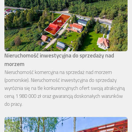
Nieruchomość inwestycyjna do sprzedaży nad
morzem
Nieruchomość komercyjna na sprzedaż nad morzem
(pomorskie). Nieruchomość inwestycyjna do sprzedaży
wyróżnia się na tle konkurencyjnych ofert swoją atrakcyjną
ceną 1 980 000 zł oraz gwarancją doskonałych warunków
do pracy.