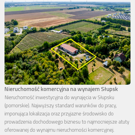
Nieruchomość komercyjna na wynajem Słupsk
Nieruchomość inwestycyjna do wynajęcia w Słupsku
(pomorskie). Najwyższy standard warunków do pracy,
imponująca lokalizacja oraz przyjazne środowisko do
prowadzenia dochodowego biznesu to najmocniejsze atuty
oferowanej do wynajmu nieruchomości komercyjnej.