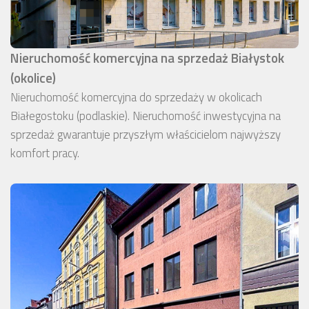
Nieruchomość komercyjna na sprzedaż Białystok
(okolice)
Nieruchomość komercyjna do sprzedaży w okolicach
Białegostoku (podlaskie). Nieruchomość inwestycyjna na
sprzedaż gwarantuje przyszłym właścicielom najwyższy
komfort pracy.