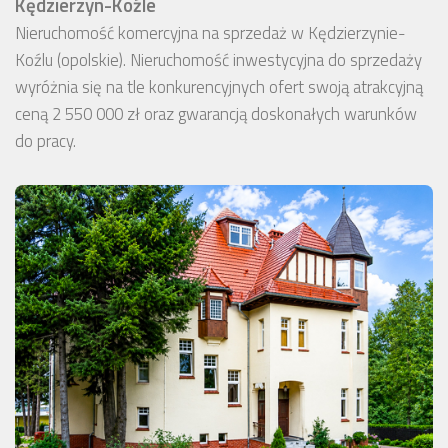
Kędzierzyn-Koźle
Nieruchomość komercyjna na sprzedaż w Kędzierzynie-
Koźlu (opolskie). Nieruchomość inwestycyjna do sprzedaży
wyróżnia się na tle konkurencyjnych ofert swoją atrakcyjną
ceną 2 550 000 zł oraz gwarancją doskonałych warunków
do pracy.