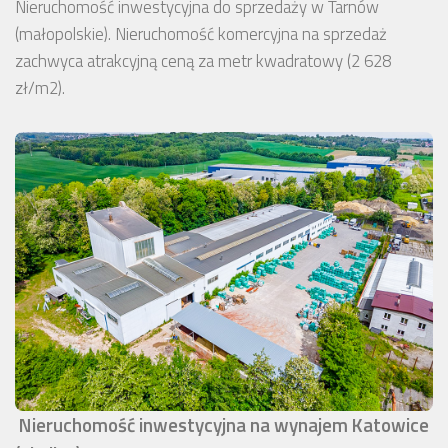
Nieruchomość inwestycyjna do sprzedaży w Tarnów
(małopolskie). Nieruchomość komercyjna na sprzedaż
zachwyca atrakcyjną ceną za metr kwadratowy (2 628
zł/m2).
Nieruchomość inwestycyjna na wynajem Katowice