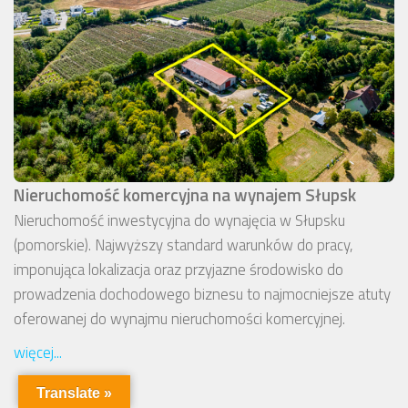
Nieruchomość komercyjna na wynajem Słupsk
Nieruchomość inwestycyjna do wynajęcia w Słupsku
(pomorskie). Najwyższy standard warunków do pracy,
imponująca lokalizacja oraz przyjazne środowisko do
prowadzenia dochodowego biznesu to najmocniejsze atuty
oferowanej do wynajmu nieruchomości komercyjnej.
więcej...
Translate »