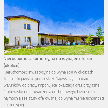
Nieruchomość komercyjna na wynajem Toruń
(okolice)
Nieruchomość inwestycyjna do wynajęcia w okolicach
Torunia (kujawsko-pomorskie). Najwyższy standard
warunków do pracy, imponująca lokalizacja oraz przyjazne
środowisko do prowadzenia dochodowego biznesu to
najmocniejsze atuty oferowanej do wynajmu nieruchomości
komercyjnej.