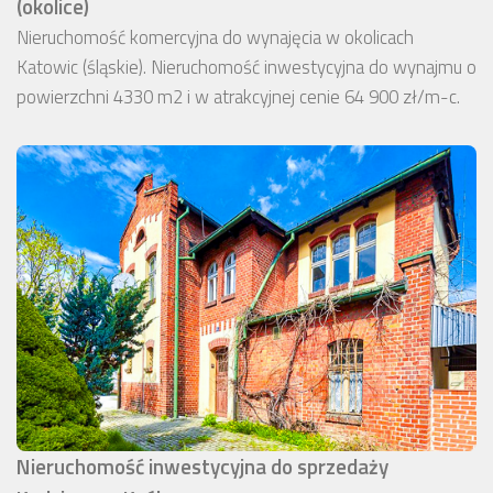
(okolice)
Nieruchomość komercyjna do wynajęcia w okolicach
Katowic (śląskie). Nieruchomość inwestycyjna do wynajmu o
powierzchni 4330 m2 i w atrakcyjnej cenie 64 900 zł/m-c.
Nieruchomość inwestycyjna do sprzedaży