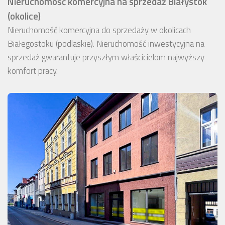
Nieruchomość komercyjna na sprzedaż Białystok
(okolice)
Nieruchomość komercyjna do sprzedaży w okolicach
Białegostoku (podlaskie). Nieruchomość inwestycyjna na
sprzedaż gwarantuje przyszłym właścicielom najwyższy
komfort pracy.