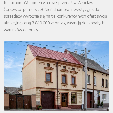
Nieruchomość komercyjna na sprzedaż w Włocławek
(kujawsko-pomorskie). Nieruchomość inwestycyjna do
sprzedaży wyróżnia się na tle konkurencyjnych ofert swoją
atrakcyjną ceną 3 840 000 zł oraz gwarancją doskonałych
warunków do pracy.