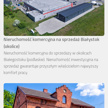
Nieruchomość komercyjna na sprzedaż Białystok
(okolice)
Nieruchomość komercyjna do sprzedaży w okolicach
Białegostoku (podlaskie). Nieruchomość inwestycyjna na
sprzedaż gwarantuje przyszłym właścicielom najwyższy
komfort pracy.