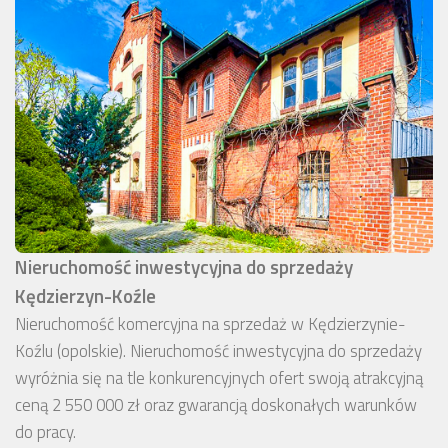
Nieruchomość inwestycyjna do sprzedaży
Kędzierzyn-Koźle
Nieruchomość komercyjna na sprzedaż w Kędzierzynie-
Koźlu (opolskie). Nieruchomość inwestycyjna do sprzedaży
wyróżnia się na tle konkurencyjnych ofert swoją atrakcyjną
ceną 2 550 000 zł oraz gwarancją doskonałych warunków
do pracy.