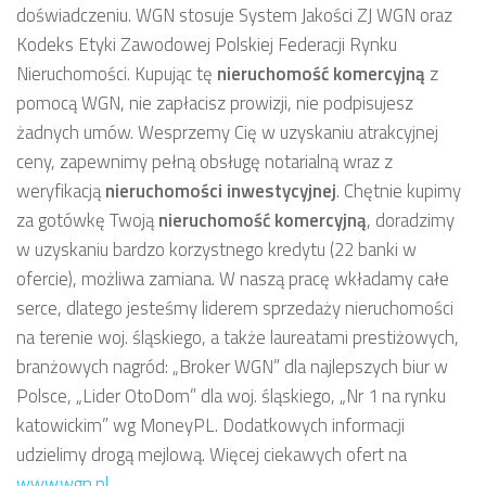
doświadczeniu. WGN stosuje System Jakości ZJ WGN oraz
Kodeks Etyki Zawodowej Polskiej Federacji Rynku
Nieruchomości. Kupując tę
nieruchomość komercyjną
z
pomocą WGN, nie zapłacisz prowizji, nie podpisujesz
żadnych umów. Wesprzemy Cię w uzyskaniu atrakcyjnej
ceny, zapewnimy pełną obsługę notarialną wraz z
weryfikacją
nieruchomości inwestycyjnej
. Chętnie kupimy
za gotówkę Twoją
nieruchomość komercyjną
, doradzimy
w uzyskaniu bardzo korzystnego kredytu (22 banki w
ofercie), możliwa zamiana. W naszą pracę wkładamy całe
serce, dlatego jesteśmy liderem sprzedaży nieruchomości
na terenie woj. śląskiego, a także laureatami prestiżowych,
branżowych nagród: „Broker WGN” dla najlepszych biur w
Polsce, „Lider OtoDom” dla woj. śląskiego, „Nr 1 na rynku
katowickim” wg MoneyPL. Dodatkowych informacji
udzielimy drogą mejlową. Więcej ciekawych ofert na
www.wgn.pl
.