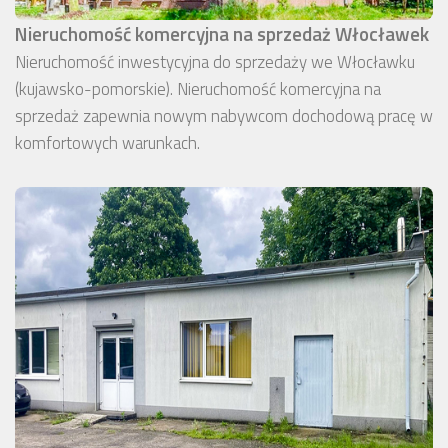
Nieruchomość komercyjna na sprzedaż Włocławek
Nieruchomość inwestycyjna do sprzedaży we Włocławku
(kujawsko-pomorskie). Nieruchomość komercyjna na
sprzedaż zapewnia nowym nabywcom dochodową pracę w
komfortowych warunkach.