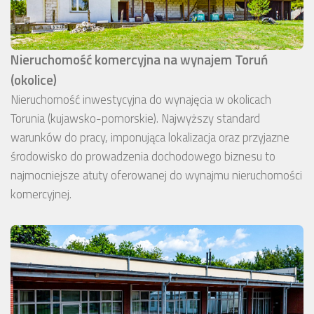
Nieruchomość komercyjna na wynajem Toruń
(okolice)
Nieruchomość inwestycyjna do wynajęcia w okolicach
Torunia (kujawsko-pomorskie). Najwyższy standard
warunków do pracy, imponująca lokalizacja oraz przyjazne
środowisko do prowadzenia dochodowego biznesu to
najmocniejsze atuty oferowanej do wynajmu nieruchomości
komercyjnej.