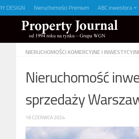
RY DESIGN
Nieruchomości Premium
ABC inwestora
NIERUCHOMOŚCI KOMERCYJNE I INWESTYCYJN
Nieruchomość inwe
sprzedaży Warszawa
18 CZERWCA 2024