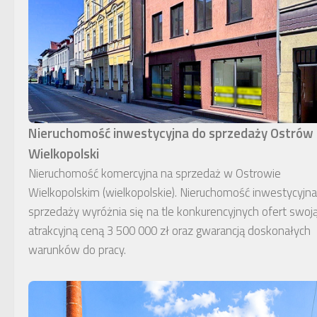
Nieruchomość inwestycyjna do sprzedaży Ostrów
Wielkopolski
Nieruchomość komercyjna na sprzedaż w Ostrowie
Wielkopolskim (wielkopolskie). Nieruchomość inwestycyjn
sprzedaży wyróżnia się na tle konkurencyjnych ofert swoj
atrakcyjną ceną 3 500 000 zł oraz gwarancją doskonałych
warunków do pracy.