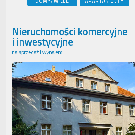
DOMY/WILLE
APARTAMENTY
Nieruchomości komercyjne
i inwestycyjne
na sprzedaż i wynajem