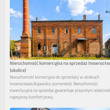
Nieruchomość komercyjna na sprzedaż Inowrocł
(okolice)
Nieruchomość komercyjna do sprzedaży w okolicach
Inowrocławia (kujawsko-pomorskie). Nieruchomość
inwestycyjna na sprzedaż gwarantuje przyszłym właścici
najwyższy komfort pracy.