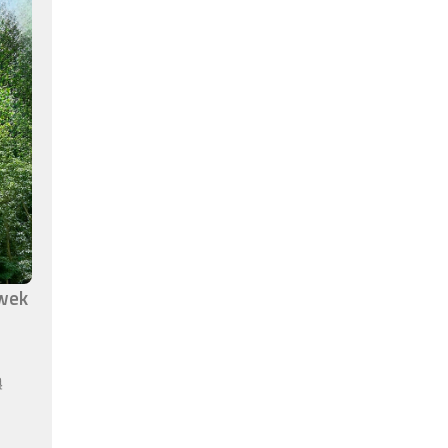
awek
ą