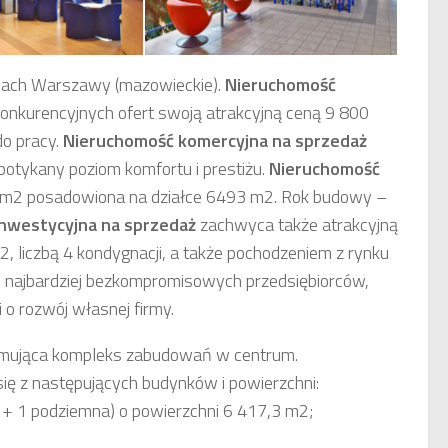
cach Warszawy (mazowieckie).
Nieruchomość
konkurencyjnych ofert swoją atrakcyjną ceną 9 800
o pracy.
Nieruchomość komercyjna
na sprzedaż
potykany poziom komfortu i prestiżu.
Nieruchomość
 m2 posadowiona na działce 6493 m2. Rok budowy –
inwestycyjna
na sprzedaż
zachwyca także atrakcyjną
liczbą 4 kondygnacji, a także pochodzeniem z rynku
d najbardziej bezkompromisowych przedsiębiorców,
i o rozwój własnej firmy.
mująca kompleks zabudowań w centrum.
ię z następujących budynków i powierzchni:
+ 1 podziemna) o powierzchni 6 417,3 m2;