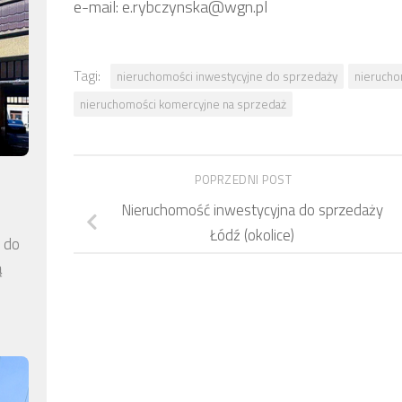
e-mail: e.rybczynska@wgn.pl
Tagi:
nieruchomości inwestycyjne do sprzedaży
nierucho
nieruchomości komercyjne na sprzedaż
POPRZEDNI POST
Nieruchomość inwestycyjna do sprzedaży
Łódź (okolice)
a do
ą