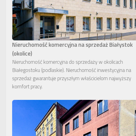
Nieruchomość komercyjna na sprzedaż Białystok
(okolice)
Nieruchomość komercyjna do sprzedaży w okolicach
Białegostoku (podlaskie). Nieruchomość inwestycyjna na
sprzedaż gwarantuje przyszłym właścicielom najwyższy
komfort pracy.