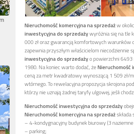
em
Nieruchomość komercyjna
na sprzedaż
w okoli
inwestycyjna
do sprzedaży
wyróżnia się na tle 
000 zł
oraz gwarancją komfortowych warunków d
zapewnia przyszłym właścicielom niecodziennie s
inwestycyjna
do sprzedaży
o powierzchni 6493
1980. Na koniec warto dodać, że
Nieruchomość 
ceną za metr kwadratowy wynoszącą 1 509 zł/m2, 
wtórnego. To rewelacyjna propozycja skrojona po
którzy nie uznają żadnej taryfy ulgowej, jeśli chodz
Nieruchomość inwestycyjna
do sprzedaży
obej
Nieruchomość komercyjna
na sprzedaż
składa s
– 4-kondygnacyjny budynek biurowy (3 naziemne 
– parking;