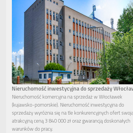
Nieruchomość inwestycyjna do sprzedaży Włocł
Nieruchomość komercyjna na sprzedaż w Włocławek
(kujawsko-pomorskie). Nieruchomość inwestycyjna do
sprzedaży wyróżnia się na tle konkurencyjnych ofert swoj
atrakcyjną ceną 3 840 000 zł oraz gwarancją doskonałych
warunków do pracy.