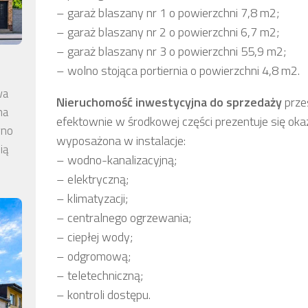
– garaż blaszany nr 1 o powierzchni 7,8 m2;
– garaż blaszany nr 2 o powierzchni 6,7 m2;
– garaż blaszany nr 3 o powierzchni 55,9 m2;
– wolno stojąca portiernia o powierzchni 4,8 m2.
wa
Nieruchomość inwestycyjna
do sprzedaży
prze
na
efektownie w środkowej części prezentuje się oka
wno
wyposażona w instalacje:
ią
– wodno-kanalizacyjną;
– elektryczną;
– klimatyzacji;
– centralnego ogrzewania;
– ciepłej wody;
– odgromową;
– teletechniczną;
– kontroli dostępu.