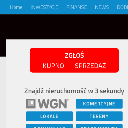
Home
INWESTYCJE
FINANSE
NEWS
DOB
Skip to content
ZGŁOŚ
KUPNO — SPRZEDAŻ
Znajdź nieruchomość w 3 sekundy
KOMERCYJNE
LOKALE
TERENY