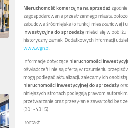
Nieruchomość komercyjna
na sprzedaż
zgodnie
zagospodarowania przestrzennego miasta położo
zabudowa śródmiejska (o funkcji mieszkaniowej i u
inwestycyjna
do sprzedaży
mieści się w pobliżu
historyczny zamek. Dodatkowych informacji udzie
www.wgn.pl
.
Informacje dotyczące
nieruchomości inwestycyj
oświadczeń i nie są ofertą w rozumieniu przepisó
mogą podlegać aktualizacji, zalecamy ich osobistą 
nieruchomości inwestycyjnej
do sprzedaży
oraz
niniejszych stronach podlegają prawom autorskim.
przetwarzanie oraz przesyłanie zawartości bez z
(201-4315)
Kontakt: