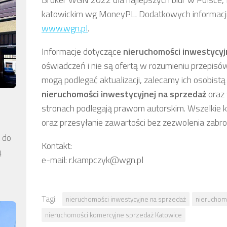
katowickim wg MoneyPL. Dodatkowych informacji 
www.wgn.pl
.
Informacje dotyczące
nieruchomości inwestycyj
oświadczeń i nie są ofertą w rozumieniu przepisó
mogą podlegać aktualizacji, zalecamy ich osobistą 
nieruchomości inwestycyjnej
na sprzedaż
oraz 
stronach podlegają prawom autorskim. Wszelkie k
oraz przesyłanie zawartości bez zezwolenia zabr
a do
Kontakt:
ą
e-mail: r.kampczyk@wgn.pl
Tagi:
nieruchomości inwestycyjne na sprzedaż
nieruchom
nieruchomości komercyjne sprzedaż Katowice