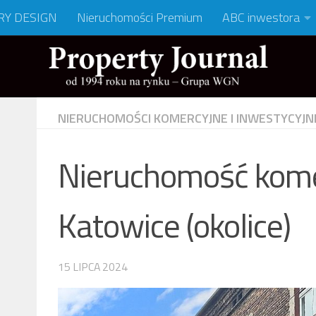
RY DESIGN
Nieruchomości Premium
ABC inwestora
NIERUCHOMOŚCI KOMERCYJNE I INWESTYCYJN
Nieruchomość kome
Katowice (okolice)
15 LIPCA 2024