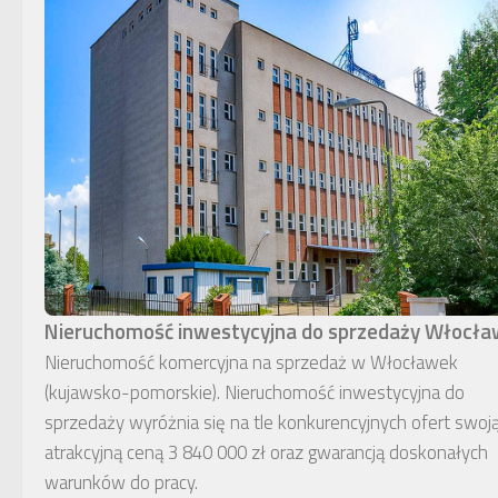
Nieruchomość inwestycyjna do sprzedaży Włocł
Nieruchomość komercyjna na sprzedaż w Włocławek
(kujawsko-pomorskie). Nieruchomość inwestycyjna do
sprzedaży wyróżnia się na tle konkurencyjnych ofert swoj
atrakcyjną ceną 3 840 000 zł oraz gwarancją doskonałych
warunków do pracy.