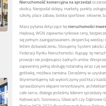
Ni
eruchomość komercyjna
na sprzedaż
oczarowu
okolicy. Nieopodal sklepy, markety, punkty usługo
szkoły, place zabaw, boiska sportowe, siłownie, b
Masz pytania dotyczące tej
nieruchomości inwes
mejlową. WGN zapewnia rynkowe ceny, bezpiecze
się pełnym zaangażowaniem, ekspercką wiedzą i
letnim doświadczeniu. Stosujemy System Jakości
Federacji Rynku Nieruchomości. Kupując tę nieru
prowizji i nie podpisujesz żadnych umów. Wesprze
zapewnimy pełną obsługę notarialną wraz z jej we
gotówkę, możliwa zamiana. Doradzimy w uzyskaniu
Wyremontujemy lub wykończymy pod klucz każdą 
sprawdzonymi ekipami remontowymi, architektam
całe serce, dlatego jesteśmy liderem sprzedaży ni
Katowicach, Sosnowcu, Gliwicach czy Dąbrowie Gór
Broker WGN 2022 dla najlepszych biur w Polsce, L