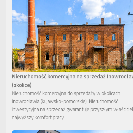
Nieruchomość komercyjna na sprzedaż Inowrocł
(okolice)
Nieruchomość komercyjna do sprzedaży w okolicach
Inowrocławia (kujawsko-pomorskie). Nieruchomość
inwestycyjna na sprzedaż gwarantuje przyszłym właścici
najwyższy komfort pracy.