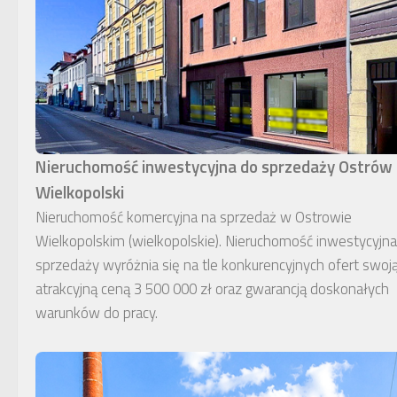
Nieruchomość inwestycyjna do sprzedaży Ostrów
Wielkopolski
Nieruchomość komercyjna na sprzedaż w Ostrowie
Wielkopolskim (wielkopolskie). Nieruchomość inwestycyjn
sprzedaży wyróżnia się na tle konkurencyjnych ofert swoj
atrakcyjną ceną 3 500 000 zł oraz gwarancją doskonałych
warunków do pracy.