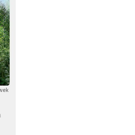
awek
ą