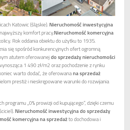
cach Katowic (śląskie).
Nieruchomość inwestycyjna
najwyższy komfort pracy.
Nieruchomość komercyjna
licy. Rok oddania obiektu do użytku to 1935.
ia się spośród konkurencyjnych ofert ogromną
cnym atutem oferowanej
do sprzedaży nieruchomości
 wynosząca 1 490 zł/m2 oraz pochodzenie z rynku
 koniec warto dodać, że oferowana
na sprzedaż
elom prestiż i nieskrępowane warunki do rozwijania
 programu „0% prowizji od kupującego”, dzięki czemu
ciciel).
Nieruchomość inwestycyjna
do sprzedaży
mość komercyjna
na sprzedaż
to dochodowa i