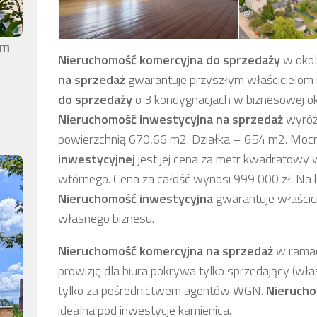
em
Nieruchomość komercyjna
do sprzedaży
w okoli
na sprzedaż
gwarantuje przyszłym właścicielom 
do sprzedaży
o 3 kondygnacjach w biznesowej oko
Nieruchomość inwestycyjna
na sprzedaż
wyróżn
powierzchnią 670,66 m2. Działka – 654 m2. Mo
inwestycyjnej
jest jej cena za metr kwadratowy
wtórnego. Cena za całość wynosi 999 000 zł. Na
Nieruchomość inwestycyjna
gwarantuje właścici
własnego biznesu.
Nieruchomość komercyjna
na sprzedaż
w ramach
prowizję dla biura pokrywa tylko sprzedający (właś
tylko za pośrednictwem agentów WGN.
Nierucho
idealna pod inwestycje kamienica.