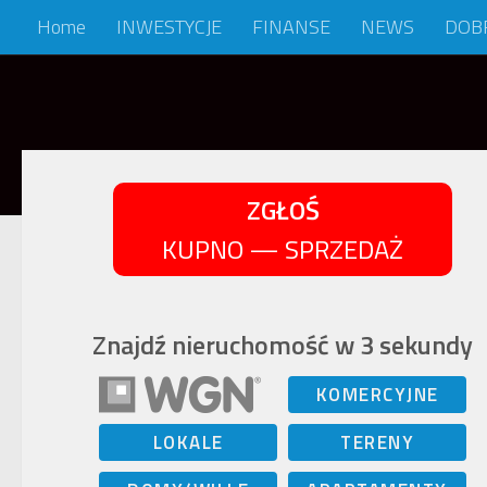
Home
INWESTYCJE
FINANSE
NEWS
DOB
Skip to content
ZGŁOŚ
KUPNO — SPRZEDAŻ
Znajdź nieruchomość w 3 sekundy
KOMERCYJNE
LOKALE
TERENY