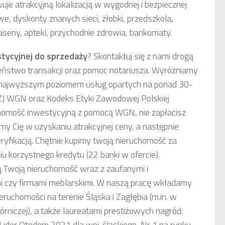
je atrakcyjną lokalizacją w wygodnej i bezpiecznej
we, dyskonty znanych sieci, żłobki, przedszkola,
aseny, apteki, przychodnie zdrowia, bankomaty.
tycyjnej
do sprzedaży
? Skontaktuj się z nami drogą
ństwo transakcji oraz pomoc notariusza. Wyróżniamy
 najwyższym poziomem usług opartych na ponad 30-
 ZJ WGN oraz Kodeks Etyki Zawodowej Polskiej
chomość inwestycyjną z pomocą WGN, nie zapłacisz
my Cię w uzyskaniu atrakcyjnej ceny, a następnie
ryfikacją. Chętnie kupimy twoją nieruchomość za
 korzystnego kredytu (22 banki w ofercie).
Twoją nieruchomość wraz z zaufanymi i
i czy firmami meblarskimi. W naszą pracę wkładamy
eruchomości na terenie Śląska i Zagłębia (m.in. w
niczej), a także laureatami prestiżowych nagród:
ider Otodom 2021 dla woj. śląskiego, Nr 1 na rynku