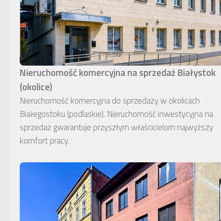
Nieruchomość komercyjna na sprzedaż Białystok
(okolice)
Nieruchomość komercyjna do sprzedaży w okolicach
Białegostoku (podlaskie). Nieruchomość inwestycyjna na
sprzedaż gwarantuje przyszłym właścicielom najwyższy
komfort pracy.