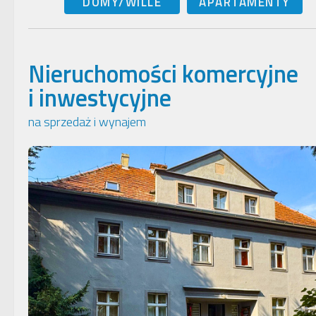
DOMY/WILLE
APARTAMENTY
Nieruchomości komercyjne
i inwestycyjne
na sprzedaż i wynajem