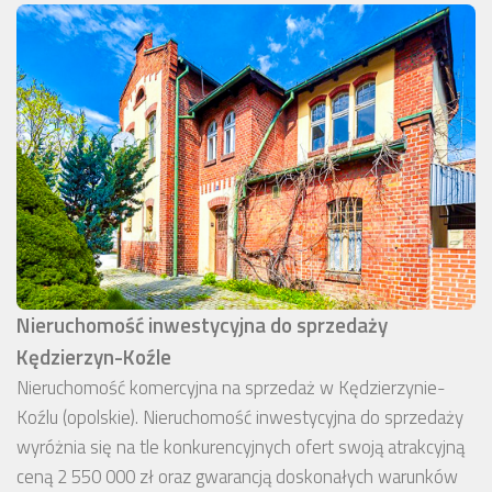
Nieruchomość inwestycyjna do sprzedaży
Kędzierzyn-Koźle
Nieruchomość komercyjna na sprzedaż w Kędzierzynie-
Koźlu (opolskie). Nieruchomość inwestycyjna do sprzedaży
wyróżnia się na tle konkurencyjnych ofert swoją atrakcyjną
ceną 2 550 000 zł oraz gwarancją doskonałych warunków