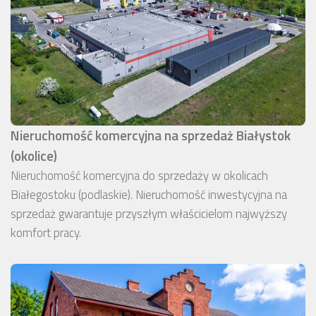
Nieruchomość komercyjna na sprzedaż Białystok
(okolice)
Nieruchomość komercyjna do sprzedaży w okolicach
Białegostoku (podlaskie). Nieruchomość inwestycyjna na
sprzedaż gwarantuje przyszłym właścicielom najwyższy
komfort pracy.