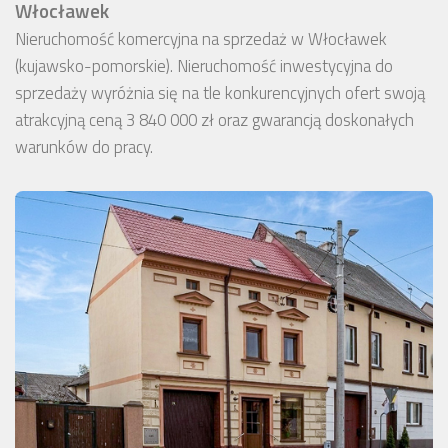
Włocławek
Nieruchomość komercyjna na sprzedaż w Włocławek
(kujawsko-pomorskie). Nieruchomość inwestycyjna do
sprzedaży wyróżnia się na tle konkurencyjnych ofert swoją
atrakcyjną ceną 3 840 000 zł oraz gwarancją doskonałych
warunków do pracy.