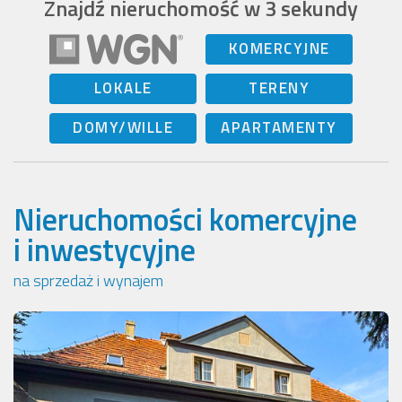
Znajdź nieruchomość w 3 sekundy
KOMERCYJNE
LOKALE
TERENY
DOMY/WILLE
APARTAMENTY
Nieruchomości komercyjne
i inwestycyjne
na sprzedaż i wynajem