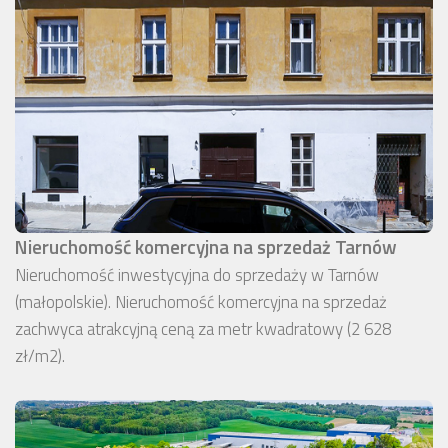
Nieruchomość komercyjna na sprzedaż Tarnów
Nieruchomość inwestycyjna do sprzedaży w Tarnów
(małopolskie). Nieruchomość komercyjna na sprzedaż
zachwyca atrakcyjną ceną za metr kwadratowy (2 628
zł/m2).