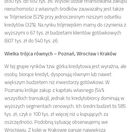
(830 tys. do 692 tys. zł). Wysoki udział finansowania zakupu
nieruchomości z własnych środków zauważalny jest także
w Trójmieście (52%) przy jednoczesnym niższym odsetku
kredytów (32%). Na rynku trójmiejskim mamy do czynienia z
wyższymi o 67 tys. zł budżetami klientów gotówkowych
(607 tys. zł do 540 tys. zł).
Wielka trójca równych – Poznań, Wrocław i Kraków
W tej grupie rynków tzw. górka kredytowa jest wyraźna, ale
osoby, biorące kredyt, dysponują równym lub nawet
większym budżetem niż inwestorzy gotówkowi. W
Poznaniu króluje zakup z kapitału własnego (54%
wszystkich transakcji), jednak to kredytobiorcy dominują w
wyższych segmentach cenowych. Ich średni budżet to 585
tys. zł, czyli o 100 tys. zł więcej niż u kupujących za
oszczędności. Podobną sytuację obserwujemy we
Wrocławiu. Z kolei w Krakowie panuje największa