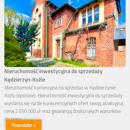
Nieruchomość inwestycyjna do sprzedaży
Kędzierzyn-Koźle
Nieruchomość komercyjna na sprzedaż w Kędzierzynie-
Koźlu (opolskie). Nieruchomość inwestycyjna do sprzedaży
wyróżnia się na tle konkurencyjnych ofert swoją atrakcyjną
ceną 2 550 000 zł oraz gwarancją doskonałych warunków
do pracy.
Translate »