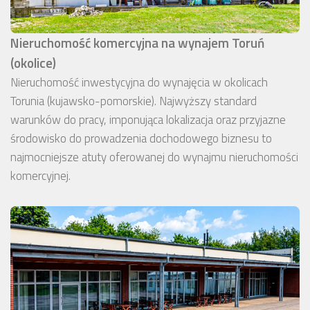
Nieruchomość komercyjna na wynajem Toruń
(okolice)
Nieruchomość inwestycyjna do wynajęcia w okolicach
Torunia (kujawsko-pomorskie). Najwyższy standard
warunków do pracy, imponująca lokalizacja oraz przyjazne
środowisko do prowadzenia dochodowego biznesu to
najmocniejsze atuty oferowanej do wynajmu nieruchomości
komercyjnej.