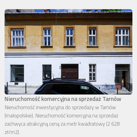
Nieruchomość komercyjna na sprzedaż Tarnów
Nieruchomość inwestycyjna do sprzedaży w Tarnów
(małopolskie). Nieruchomość komercyjna na sprzedaż
zachwyca atrakcyjną ceną za metr kwadratowy (2 628
zł/m2).