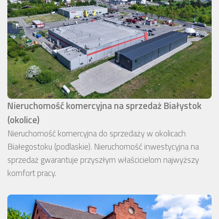
Nieruchomość komercyjna na sprzedaż Białystok
(okolice)
Nieruchomość komercyjna do sprzedaży w okolicach
Białegostoku (podlaskie). Nieruchomość inwestycyjna na
sprzedaż gwarantuje przyszłym właścicielom najwyższy
komfort pracy.