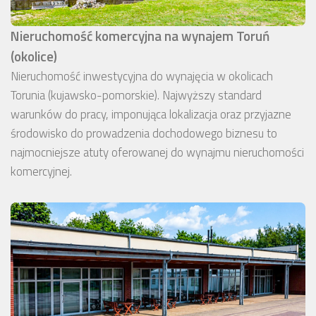
Nieruchomość komercyjna na wynajem Toruń
(okolice)
Nieruchomość inwestycyjna do wynajęcia w okolicach
Torunia (kujawsko-pomorskie). Najwyższy standard
warunków do pracy, imponująca lokalizacja oraz przyjazne
środowisko do prowadzenia dochodowego biznesu to
najmocniejsze atuty oferowanej do wynajmu nieruchomości
komercyjnej.