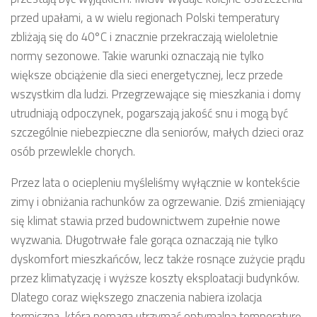
przed upałami, a w wielu regionach Polski temperatury
zbliżają się do 40°C i znacznie przekraczają wieloletnie
normy sezonowe. Takie warunki oznaczają nie tylko
większe obciążenie dla sieci energetycznej, lecz przede
wszystkim dla ludzi. Przegrzewające się mieszkania i domy
utrudniają odpoczynek, pogarszają jakość snu i mogą być
szczególnie niebezpieczne dla seniorów, małych dzieci oraz
osób przewlekle chorych.
Przez lata o ociepleniu myśleliśmy wyłącznie w kontekście
zimy i obniżania rachunków za ogrzewanie. Dziś zmieniający
się klimat stawia przed budownictwem zupełnie nowe
wyzwania. Długotrwałe fale gorąca oznaczają nie tylko
dyskomfort mieszkańców, lecz także rosnące zużycie prądu
przez klimatyzację i wyższe koszty eksploatacji budynków.
Dlatego coraz większego znaczenia nabiera izolacja
termiczna, która pomaga utrzymać optymalną temperaturę