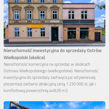
Nieruchomość inwestycyjna do sprzedaży Ostrów
Wielkopolski (okolice)
Nieruchomość komercyjna na sprzedaż w okolicach
Ostrowa Wielkopolskiego (wielkopolskie). Nieruchomość
inwestycyjna do sprzedaży zachwyca już od pierwszej
prezentacji zarówno atrakcyjną ceną 1 230 000 zł, jak i
komfortową powierzchnią 448,05 m2.