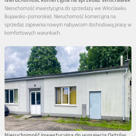
Nieruchomość inwestycyjna do sprzedaży we Włocławku
(kujawsko-pomorskie). Nieruchomość komercyjna na
sprzedaż zapewnia nowym nabywcom dochodową pracę w
komfortowych warunkach.
Nieruchomość inwestycyjna do wynajęcia Ostrów