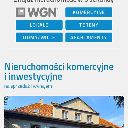
KOMERCYJNE
LOKALE
TERENY
DOMY/WILLE
APARTAMENTY
Nieruchomości komercyjne
i inwestycyjne
na sprzedaż i wynajem