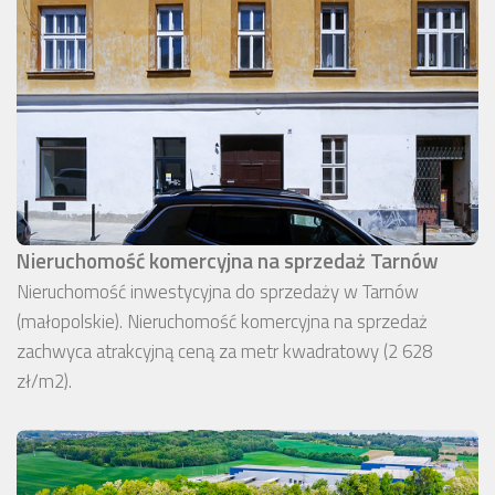
Nieruchomość komercyjna na sprzedaż Tarnów
Nieruchomość inwestycyjna do sprzedaży w Tarnów
(małopolskie). Nieruchomość komercyjna na sprzedaż
zachwyca atrakcyjną ceną za metr kwadratowy (2 628
zł/m2).