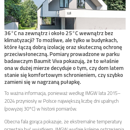
36°C na zewnątrz i około 25°C wewnątrz bez
klimatyzacji? To możliwe, ale tylko w budynkach,
które łączą dobrą izolację oraz skuteczną ochronę
przeciwsłoneczną. Pomiary prowadzone w parku
badawczym Baumit Viva pokazują, że to właśnie
ona w dużej mierze decyduje o tym, czy dom latem
stanie się komfortowym schronieniem, czy szybko
zamieni się w nagrzaną pułapkę.
To ważna informacja, ponieważ według IMGW lata 2015–
2024 przyniosły w Polsce największą liczbę dni upalnych
(powyżej 30°C) w historii pomiarów.
Obecna fala gorąca pokazuje, że ekstremalne temperatury
przestają być wyjątkiem. IMGW wydaje kolejne ostrzeżenia