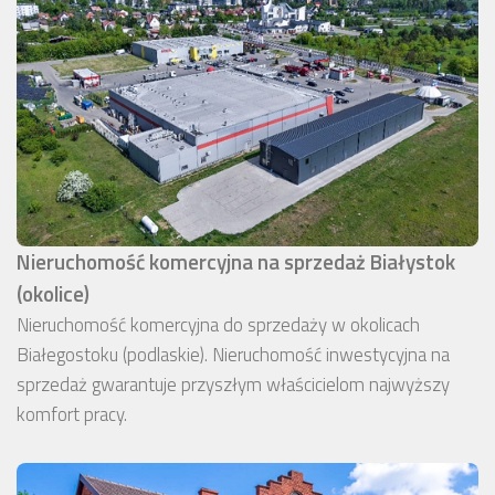
Nieruchomość komercyjna na sprzedaż Białystok
(okolice)
Nieruchomość komercyjna do sprzedaży w okolicach
Białegostoku (podlaskie). Nieruchomość inwestycyjna na
sprzedaż gwarantuje przyszłym właścicielom najwyższy
komfort pracy.