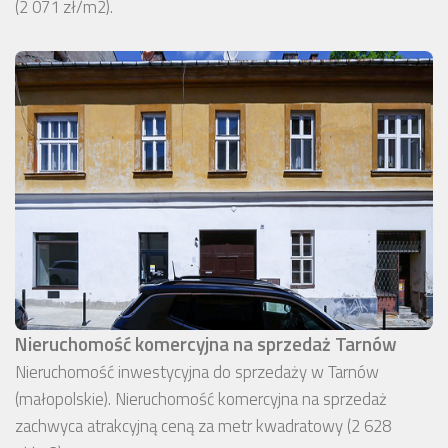
(2 071 zł/m2).
Nieruchomość komercyjna na sprzedaż Tarnów
Nieruchomość inwestycyjna do sprzedaży w Tarnów
(małopolskie). Nieruchomość komercyjna na sprzedaż
zachwyca atrakcyjną ceną za metr kwadratowy (2 628