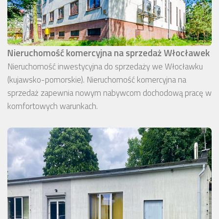
Nieruchomość komercyjna na sprzedaż Włocławek
Nieruchomość inwestycyjna do sprzedaży we Włocławku
(kujawsko-pomorskie). Nieruchomość komercyjna na
sprzedaż zapewnia nowym nabywcom dochodową pracę w
komfortowych warunkach.