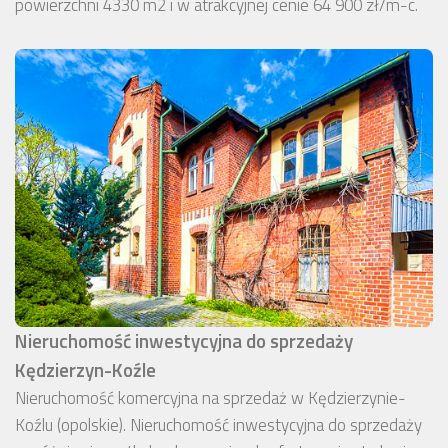
powierzchni 4330 m2 i w atrakcyjnej cenie 64 900 zł/m-c.
Nieruchomość inwestycyjna do sprzedaży
Kędzierzyn-Koźle
Nieruchomość komercyjna na sprzedaż w Kędzierzynie-
Koźlu (opolskie). Nieruchomość inwestycyjna do sprzedaży