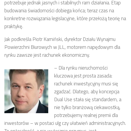
potrzebuje jednak jasnych i stabilnych ram działania. Etap
budowania świadomości dobiega końca; teraz czas na
konkretne rozwiązania legislacyjne, które przełożą teorię na
praktykę.
Jak podkreśla Piotr Kamiński, dyrektor Działu Wynajmu
Powierzchni Biurowych w JLL, motorem napędowym dla
rynku zawsze jest rachunek ekonomiczny.
–
Dla rynku nieruchomości
kluczowa jest prosta zasada:
rachunek inwestycyjny musi się
zgadzać. Dlatego, aby koncepcja
Dual Use stała się standardem, a
nie tylko branżową ciekawostką,
potrzebujemy realnej premii dla
inwestorów – w postaci ulg czy ułatwień administracyjnych.
To opłacalność, a nie wyłącznie przymus, jest