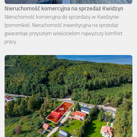
Nieruchomość komercyjna na sprzedaż Kwidzyn
Nieruchomość komercyjna do sprzedaży w Kwidzynie
(pomorskie). Nieruchomość inwestycyjna na sprzedaż
gwarantuje przyszłym właścicielom najwyższy komfort
pracy.