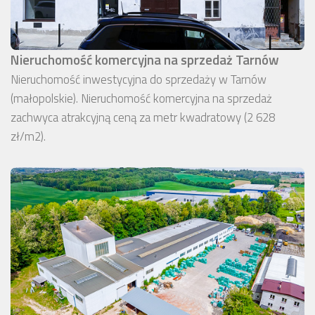
Nieruchomość komercyjna na sprzedaż Tarnów
Nieruchomość inwestycyjna do sprzedaży w Tarnów
(małopolskie). Nieruchomość komercyjna na sprzedaż
zachwyca atrakcyjną ceną za metr kwadratowy (2 628
zł/m2).