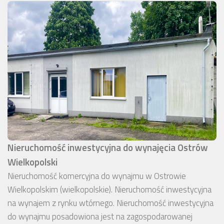
Nieruchomość inwestycyjna do wynajęcia Ostrów
Wielkopolski
Nieruchomość komercyjna do wynajmu w Ostrowie
Wielkopolskim (wielkopolskie). Nieruchomość inwestycyjna
na wynajem z rynku wtórnego. Nieruchomość inwestycyjna
do wynajmu posadowiona jest na zagospodarowanej