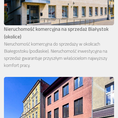
Nieruchomość komercyjna na sprzedaż Białystok
(okolice)
Nieruchomość komercyjna do sprzedaży w okolicach
Białegostoku (podlaskie). Nieruchomość inwestycyjna na
sprzedaż gwarantuje przyszłym właścicielom najwyższy
komfort pracy.