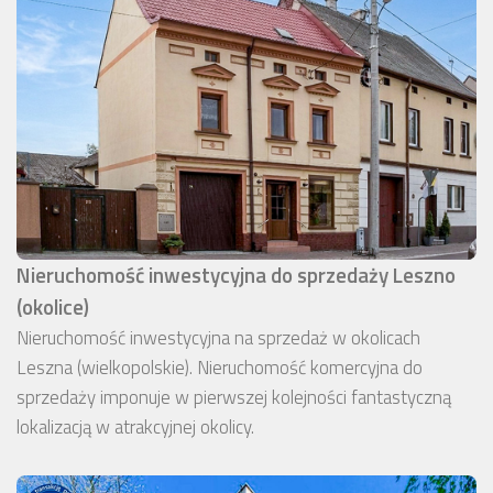
Nieruchomość inwestycyjna do sprzedaży Leszno
(okolice)
Nieruchomość inwestycyjna na sprzedaż w okolicach
Leszna (wielkopolskie). Nieruchomość komercyjna do
sprzedaży imponuje w pierwszej kolejności fantastyczną
lokalizacją w atrakcyjnej okolicy.