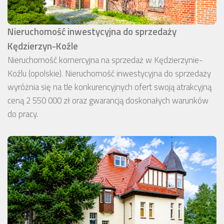
Nieruchomość inwestycyjna do sprzedaży
Kędzierzyn-Koźle
Nieruchomość komercyjna na sprzedaż w Kędzierzynie-
Koźlu (opolskie). Nieruchomość inwestycyjna do sprzedaży
wyróżnia się na tle konkurencyjnych ofert swoją atrakcyjną
ceną 2 550 000 zł oraz gwarancją doskonałych warunków
do pracy.