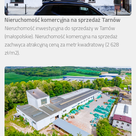
Nieruchomość komercyjna na sprzedaż Tarnów
Nieruchomość inwestycyjna do sprzedaży w Tarnów
(małopolskie). Nieruchomość komercyjna na sprzedaż
zachwyca atrakcyjną ceną za metr kwadratowy (2 628
zł/m2).