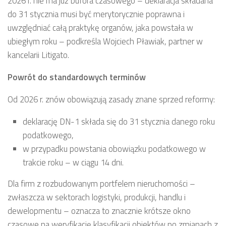
2026 r. nie ma już bufora czasowego – deklaracja składana
do 31 stycznia musi być merytorycznie poprawna i
uwzględniać całą praktykę organów, jaka powstała w
ubiegłym roku – podkreśla Wojciech Pławiak, partner w
kancelarii Litigato.
Powrót do standardowych terminów
Od 2026 r. znów obowiązują zasady znane sprzed reformy:
deklarację DN-1 składa się do 31 stycznia danego roku
podatkowego,
w przypadku powstania obowiązku podatkowego w
trakcie roku – w ciągu 14 dni.
Dla firm z rozbudowanym portfelem nieruchomości –
zwłaszcza w sektorach logistyki, produkcji, handlu i
dewelopmentu – oznacza to znacznie krótsze okno
czasowe na weryfikację klasyfikacji obiektów po zmianach z