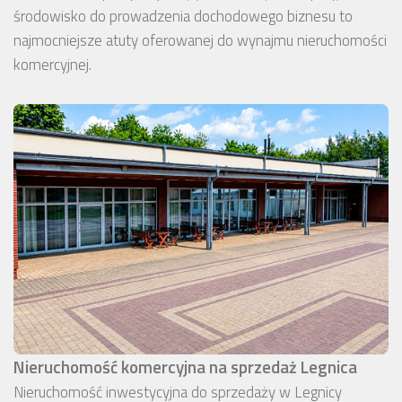
środowisko do prowadzenia dochodowego biznesu to
najmocniejsze atuty oferowanej do wynajmu nieruchomości
komercyjnej.
Nieruchomość komercyjna na sprzedaż Legnica
Nieruchomość inwestycyjna do sprzedaży w Legnicy