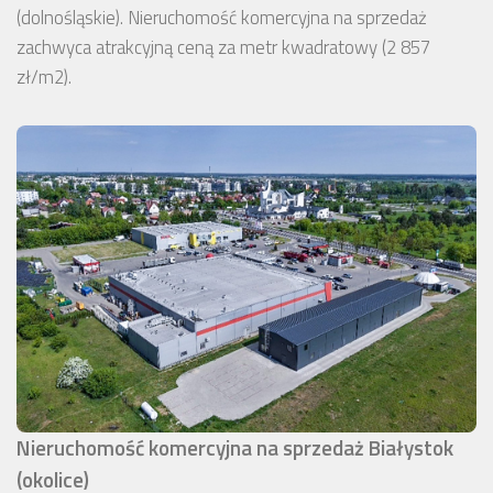
(dolnośląskie). Nieruchomość komercyjna na sprzedaż
zachwyca atrakcyjną ceną za metr kwadratowy (2 857
zł/m2).
Nieruchomość komercyjna na sprzedaż Białystok
(okolice)