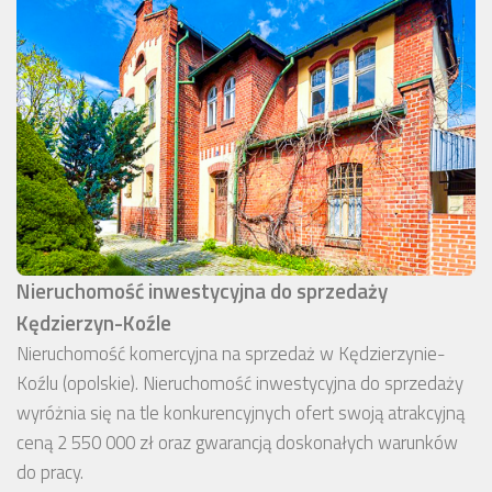
Nieruchomość inwestycyjna do sprzedaży
Kędzierzyn-Koźle
Nieruchomość komercyjna na sprzedaż w Kędzierzynie-
Koźlu (opolskie). Nieruchomość inwestycyjna do sprzedaży
wyróżnia się na tle konkurencyjnych ofert swoją atrakcyjną
ceną 2 550 000 zł oraz gwarancją doskonałych warunków
do pracy.