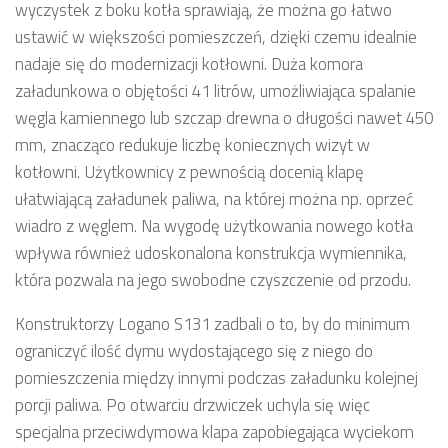
wyczystek z boku kotła sprawiają, że można go łatwo
ustawić w większości pomieszczeń, dzięki czemu idealnie
nadaje się do modernizacji kotłowni. Duża komora
załadunkowa o objętości 41 litrów, umożliwiająca spalanie
węgla kamiennego lub szczap drewna o długości nawet 450
mm, znacząco redukuje liczbę koniecznych wizyt w
kotłowni. Użytkownicy z pewnością docenią klapę
ułatwiającą załadunek paliwa, na której można np. oprzeć
wiadro z węglem. Na wygodę użytkowania nowego kotła
wpływa również udoskonalona konstrukcja wymiennika,
która pozwala na jego swobodne czyszczenie od przodu.
Konstruktorzy Logano S131 zadbali o to, by do minimum
ograniczyć ilość dymu wydostającego się z niego do
pomieszczenia między innymi podczas załadunku kolejnej
porcji paliwa. Po otwarciu drzwiczek uchyla się więc
specjalna przeciwdymowa klapa zapobiegająca wyciekom