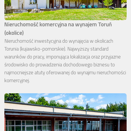
Nieruchomość komercyjna na wynajem Toruń
(okolice)
Nieruchomość inwestycyjna do wynajęcia w okolicach
Torunia (kujawsko-pomorskie). Najwyższy standard
warunków do pracy, imponująca lokalizacja oraz przyjazne
środowisko do prowadzenia dochodowego biznesu to
najmocniejsze atuty oferowanej do wynajmu nieruchomości
komercyjnej.