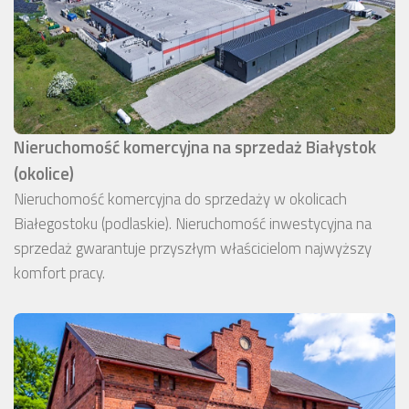
Nieruchomość komercyjna na sprzedaż Białystok
(okolice)
Nieruchomość komercyjna do sprzedaży w okolicach
Białegostoku (podlaskie). Nieruchomość inwestycyjna na
sprzedaż gwarantuje przyszłym właścicielom najwyższy
komfort pracy.