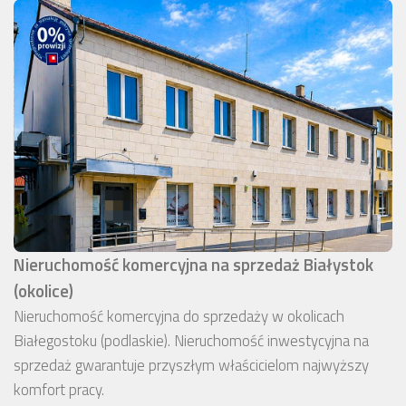
Nieruchomość komercyjna na sprzedaż Białystok
(okolice)
Nieruchomość komercyjna do sprzedaży w okolicach
Białegostoku (podlaskie). Nieruchomość inwestycyjna na
sprzedaż gwarantuje przyszłym właścicielom najwyższy
komfort pracy.