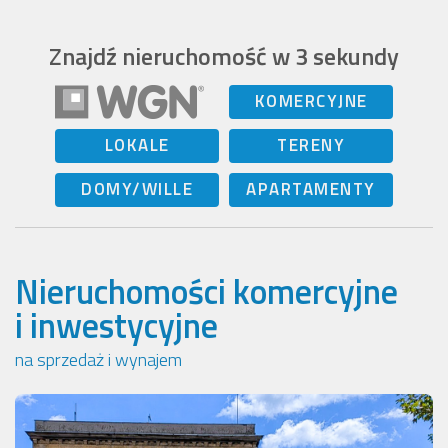
Znajdź nieruchomość w 3 sekundy
KOMERCYJNE
LOKALE
TERENY
DOMY/WILLE
APARTAMENTY
Nieruchomości komercyjne
i inwestycyjne
na sprzedaż i wynajem