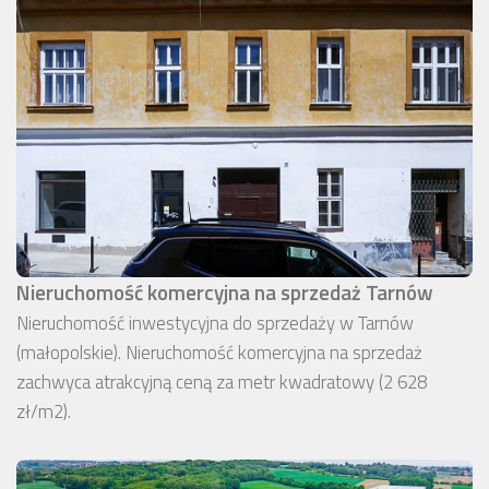
Nieruchomość komercyjna na sprzedaż Tarnów
Nieruchomość inwestycyjna do sprzedaży w Tarnów
(małopolskie). Nieruchomość komercyjna na sprzedaż
zachwyca atrakcyjną ceną za metr kwadratowy (2 628
zł/m2).