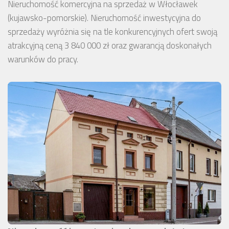
Nieruchomość komercyjna na sprzedaż w Włocławek
(kujawsko-pomorskie). Nieruchomość inwestycyjna do
sprzedaży wyróżnia się na tle konkurencyjnych ofert swoją
atrakcyjną ceną 3 840 000 zł oraz gwarancją doskonałych
warunków do pracy.