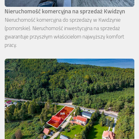
Nieruchomość komercyjna na sprzedaż Kwidzyn
Nieruchomość komercyjna do sprzedaży w Kwidzynie
(pomorskie). Nieruchomość inwestycyjna na sprzedaż
gwarantuje przyszłym właścicielom najwyższy komfort
pracy.