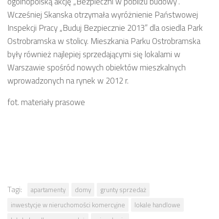
ogólnopolską akcję „Bezpieczni w pobliżu budowy”.
Wcześniej Skanska otrzymała wyróżnienie Państwowej
Inspekcji Pracy „Buduj Bezpiecznie 2013” dla osiedla Park
Ostrobramska w stolicy. Mieszkania Parku Ostrobramska
były również najlepiej sprzedającymi się lokalami w
Warszawie spośród nowych obiektów mieszkalnych
wprowadzonych na rynek w 2012 r.
fot. materiały prasowe
Tagi:
apartamenty
domy
grunty sprzedaż
inwestycje w nieruchomości komercyjne
lokale handlowe