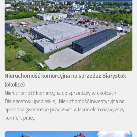
Nieruchomość komercyjna na sprzedaż Białystok
(okolice)
Nieruchomość komercyjna do sprzedaży w okolicach
Białegostoku (podlaskie). Nieruchomość inwestycyjna na
sprzedaż gwarantuje przyszłym właścicielom najwyższy
komfort pracy.