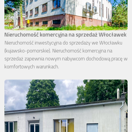
Nieruchomość komercyjna na sprzedaż Włocławek
Nieruchomość inwestycyjna do sprzedaży we Włocławku
(kujawsko-pomorskie). Nieruchomość komercyjna na
sprzedaż zapewnia nowym nabywcom dochodową pracę w
komfortowych warunkach.