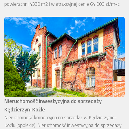
powierzchni 4330 m2 i w atrakcyjnej cenie 64 900 zł/m-c.
Nieruchomość inwestycyjna do sprzedaży
Kędzierzyn-Koźle
Nieruchomość komercyjna na sprzedaż w Kędzierzynie-
Koźlu (opolskie). Nieruchomość inwestycyjna do sprzedaży