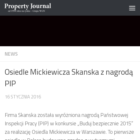
Skip to content
NEWS
Osiedle Mickiewicza Skanska z nagrodą
PIP
16 STYCZNIA 2016
Firma Skanska została wyróżniona nagrodą Państwowej
Inspekcji Pracy (PIP) w konkursie „Buduj bezpiecznie 2015”
za realizację Osiedla Mickiewicza w Warszawie. To pierwsze