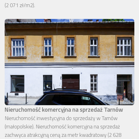
(2 071 zł/m2).
Nieruchomość komercyjna na sprzedaż Tarnów
Nieruchomość inwestycyjna do sprzedaży w Tarnów
(małopolskie). Nieruchomość komercyjna na sprzedaż
zachwyca atrakcyjną ceną za metr kwadratowy (2 628