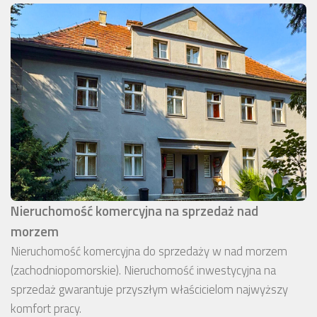
Nieruchomość komercyjna na sprzedaż nad
morzem
Nieruchomość komercyjna do sprzedaży w nad morzem
(zachodniopomorskie). Nieruchomość inwestycyjna na
sprzedaż gwarantuje przyszłym właścicielom najwyższy
komfort pracy.