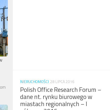
aw
NIERUCHOMOŚCI
28 LIPCA 2016
elom
Polish Office Research Forum –
dane nt. rynku biurowego w
miastach regionalnych – I