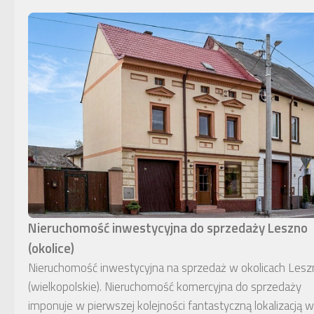
Nieruchomość inwestycyjna do sprzedaży Leszno
(okolice)
Nieruchomość inwestycyjna na sprzedaż w okolicach Lesz
(wielkopolskie). Nieruchomość komercyjna do sprzedaży
imponuje w pierwszej kolejności fantastyczną lokalizacją w