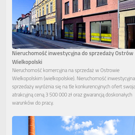
Nieruchomość inwestycyjna do sprzedaży Ostrów
Wielkopolski
Nieruchomość komercyjna na sprzedaż w Ostrowie
Wielkopolskim (wielkopolskie). Nieruchomość inwestycyjn
sprzedaży wyróżnia się na tle konkurencyjnych ofert swoj
atrakcyjną ceną 3 500 000 zł oraz gwarancją doskonałych
warunków do pracy.