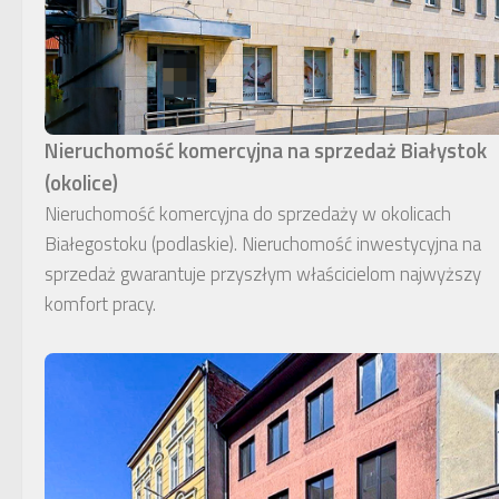
Nieruchomość komercyjna na sprzedaż Białystok
(okolice)
Nieruchomość komercyjna do sprzedaży w okolicach
Białegostoku (podlaskie). Nieruchomość inwestycyjna na
sprzedaż gwarantuje przyszłym właścicielom najwyższy
komfort pracy.