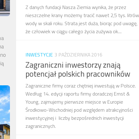
Z danych fundacji Nasza Ziemia wynika, że przez
nieszczelne krany możemy tracić nawet 2,5 tys. litrów
wody w skali roku. Strata jest duża, biorąc pod uwagę,
że człowiek w ciągu całego życia zużywa ok....
wa
na
INWESTYCJE
3 PAŹDZIERNIKA 2016
wno
Zagraniczni inwestorzy znają
ią
potencjał polskich pracowników
Zagraniczne firmy coraz chętniej inwestują w Polsce.
Według 14. edycji raportu firmy doradczej Ernst &
Young, zajmujemy pierwsze miejsce w Europie
Środkowo-Wschodniej pod względem atrakcyjności
inwestycyjnej i liczby bezpośrednich inwestycji
zagranicznych.