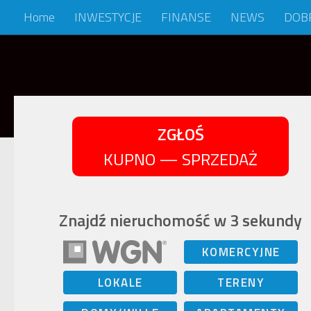
Home
INWESTYCJE
FINANSE
NEWS
DOB
Skip to content
ZGŁOŚ
KUPNO — SPRZEDAŻ
Znajdź nieruchomość w 3 sekundy
KOMERCYJNE
LOKALE
TERENY