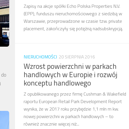
Zapisy na akcje spółki Echo Polska Properties N.V.
(EPP), funduszu nieruchomościowego z siedzibą w
Warszawie, przeprowadzone w czasie tzw. private
placement, zakończyły się potężną nadsubskrypcją.
NIERUCHOMOŚCI
20 SIERPNIA 2016
Wzrost powierzchni w parkach
handlowych w Europie i rozwój
a do
konceptu handlowego
ą
Z opublikowanego przez firmę Cushman & Wakefield
raportu European Retail Park Development Report
wynika, że w 2017 roku przybędzie 1,1 mln m kw.
nowej powierzchni w parkach handlowych – to
również znacznie więcej niż...