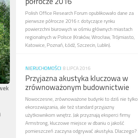
półrocze 2016
Polish Office Research Forum opublikowało dane za
pierwsze półrocze 2016 r. dotyczące rynku
powierzchni biurowych w ośmiu głównych miastach
regionalnych w Polsce (Kraków, Wrocław, Trójmiasto,
Katowice, Poznań, Łódź, Szczecin, Lublin).
NIERUCHOMOŚCI
8 LIPCA 2016
Przyjazna akustyka kluczowa w
zrównoważonym budownictwie
awek
Nowoczesne, zrównoważone budynki to dziś nie tylko
ekorozwiązania, ale też standard przyjazny
ą
użytkownikom wnętrz. Jak przyznają eksperci firmy
Armstrong, kluczowe miejsce w dbaniu o jakość
pomieszczeń zaczyna odgrywać akustyka. Dlaczego?