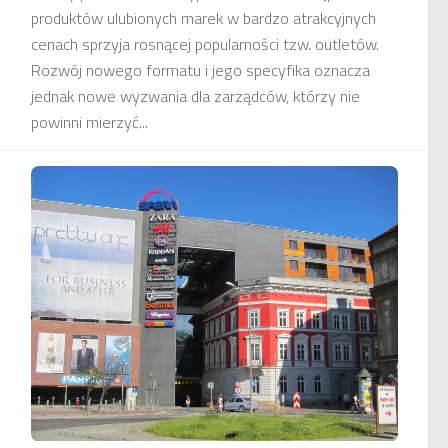
produktów ulubionych marek w bardzo atrakcyjnych
cenach sprzyja rosnącej popularności tzw. outletów.
Rozwój nowego formatu i jego specyfika oznacza
jednak nowe wyzwania dla zarządców, którzy nie
powinni mierzyć...