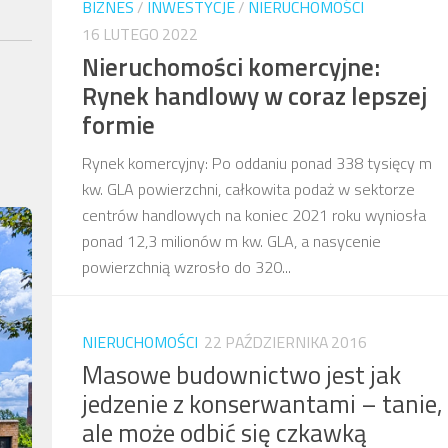
BIZNES
/
INWESTYCJE
/
NIERUCHOMOŚCI
16 LUTEGO 2022
Nieruchomości komercyjne:
Rynek handlowy w coraz lepszej
formie
Rynek komercyjny: Po oddaniu ponad 338 tysięcy m
kw. GLA powierzchni, całkowita podaż w sektorze
centrów handlowych na koniec 2021 roku wyniosła
ponad 12,3 milionów m kw. GLA, a nasycenie
powierzchnią wzrosło do 320...
NIERUCHOMOŚCI
22 PAŹDZIERNIKA 2016
Masowe budownictwo jest jak
jedzenie z konserwantami – tanie,
ale może odbić się czkawką