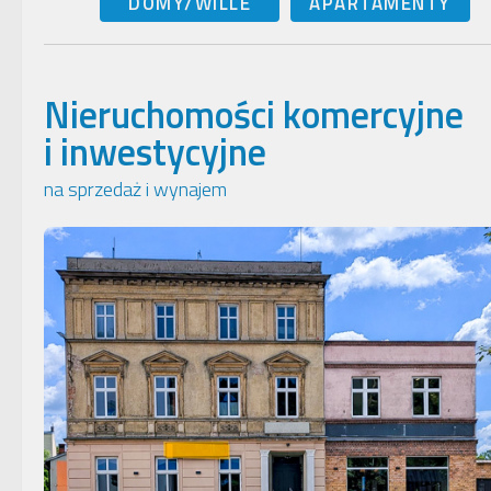
DOMY/WILLE
APARTAMENTY
Nieruchomości komercyjne
i inwestycyjne
na sprzedaż i wynajem