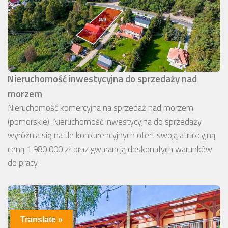
Nieruchomość inwestycyjna do sprzedaży nad
morzem
Nieruchomość komercyjna na sprzedaż nad morzem
(pomorskie). Nieruchomość inwestycyjna do sprzedaży
wyróżnia się na tle konkurencyjnych ofert swoją atrakcyjną
ceną 1 980 000 zł oraz gwarancją doskonałych warunków
do pracy.
Translate »