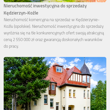
Nieruchomość inwestycyjna do sprzedaży
Kędzierzyn-Koźle
Nieruchomość komercyjna na sprzedaż w Kędzierzynie-
Koźlu (opolskie). Nieruchomość inwestycyjna do sprzedaży
wyróżnia się na tle konkurencyjnych ofert swoją atrakcyjną
ceną 2 550 000 zł oraz gwarancją doskonałych warunków
do pracy.