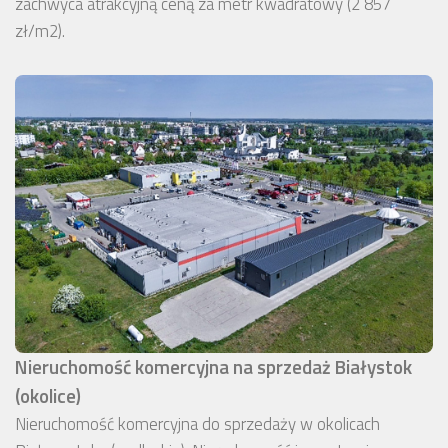
zachwyca atrakcyjną ceną za metr kwadratowy (2 857
zł/m2).
Nieruchomość komercyjna na sprzedaż Białystok
(okolice)
Nieruchomość komercyjna do sprzedaży w okolicach