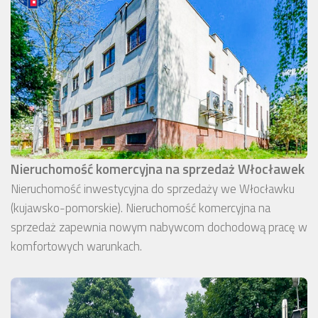
Nieruchomość komercyjna na sprzedaż Włocławek
Nieruchomość inwestycyjna do sprzedaży we Włocławku
(kujawsko-pomorskie). Nieruchomość komercyjna na
sprzedaż zapewnia nowym nabywcom dochodową pracę w
komfortowych warunkach.