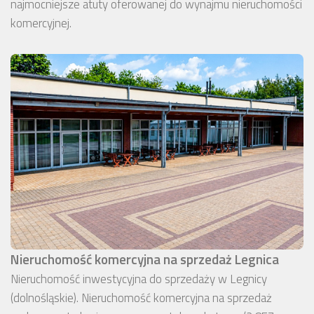
najmocniejsze atuty oferowanej do wynajmu nieruchomości
komercyjnej.
Nieruchomość komercyjna na sprzedaż Legnica
Nieruchomość inwestycyjna do sprzedaży w Legnicy
(dolnośląskie). Nieruchomość komercyjna na sprzedaż