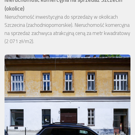
(okolice)
Nieruchomość inwestycyjna do sprzedaży w okolicach
Szczecina (zachodniopomorskie). Nieruchomość komercyjna
na sprzedaż zachwyca atrakcyjną ceną za metr kwadratowy
(2 071 zł/m2).