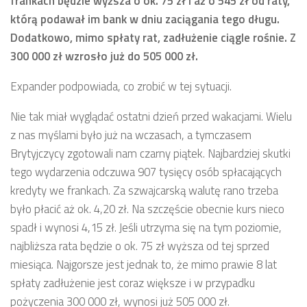
frankach będzie wyższa o ok. 75 zł i aż o 545 zł od raty,
którą podawał im bank w dniu zaciągania tego długu.
Dodatkowo, mimo spłaty rat, zadłużenie ciągle rośnie. Z
300 000 zł wzrosło już do 505 000 zł.
Expander podpowiada, co zrobić w tej sytuacji.
Nie tak miał wyglądać ostatni dzień przed wakacjami. Wielu
z nas myślami było już na wczasach, a tymczasem
Brytyjczycy zgotowali nam czarny piątek. Najbardziej skutki
tego wydarzenia odczuwa 907 tysięcy osób spłacających
kredyty we frankach. Za szwajcarską walutę rano trzeba
było płacić aż ok. 4,20 zł. Na szczęście obecnie kurs nieco
spadł i wynosi 4,15 zł. Jeśli utrzyma się na tym poziomie,
najbliższa rata będzie o ok. 75 zł wyższa od tej sprzed
miesiąca. Najgorsze jest jednak to, że mimo prawie 8 lat
spłaty zadłużenie jest coraz większe i w przypadku
pożyczenia 300 000 zł, wynosi już 505 000 zł.