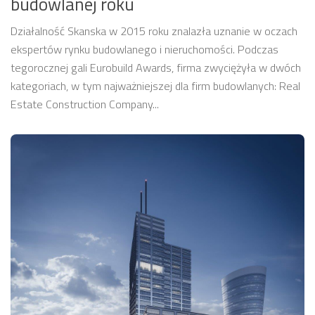
budowlanej roku
Działalność Skanska w 2015 roku znalazła uznanie w oczach
ekspertów rynku budowlanego i nieruchomości. Podczas
tegorocznej gali Eurobuild Awards, firma zwyciężyła w dwóch
kategoriach, w tym najważniejszej dla firm budowlanych: Real
Estate Construction Company...