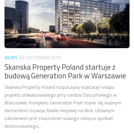
NEWS
30 LISTOPADA 2015
Skanska Property Poland startuje z
budową Generation Park w Warszawie
Skanska Property Poland rozpoczyna realizację I etapu
projektu zlokalizowanego przy rondzie Daszyńskiego w
Warszawie. Kompleks Generation Park stanie się ważnym
elementem rozwoju tkanki miejskiej na Woli. Głównym
założeniem jest stworzenie nowego miejsca spotkań
dostosowanego...