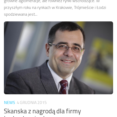
główne aglomeracje, ale również rynki wschodzące. W
przyszłym roku na rynkach w Krakowie, Trójmieście i Łodzi
spodziewana jest...
NEWS
4 GRUDNIA 2015
Skanska z nagrodą dla firmy