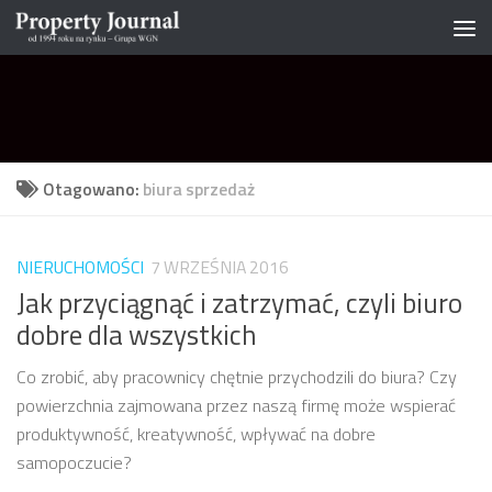
Skip to content
Otagowano:
biura sprzedaż
NIERUCHOMOŚCI
7 WRZEŚNIA 2016
Jak przyciągnąć i zatrzymać, czyli biuro
dobre dla wszystkich
Co zrobić, aby pracownicy chętnie przychodzili do biura? Czy
powierzchnia zajmowana przez naszą firmę może wspierać
produktywność, kreatywność, wpływać na dobre
samopoczucie?