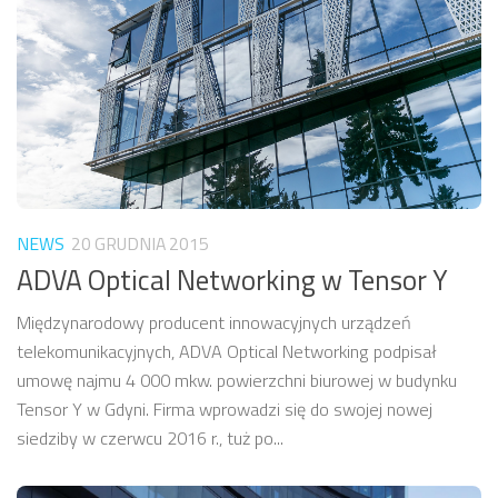
NEWS
20 GRUDNIA 2015
ADVA Optical Networking w Tensor Y
Międzynarodowy producent innowacyjnych urządzeń
telekomunikacyjnych, ADVA Optical Networking podpisał
umowę najmu 4 000 mkw. powierzchni biurowej w budynku
Tensor Y w Gdyni. Firma wprowadzi się do swojej nowej
siedziby w czerwcu 2016 r., tuż po...