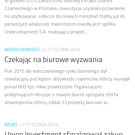
W grudniu 2015 zakończono budowę II etapu Osiedla
Czarnieckiego w Poznaniu. Inwestycja uzyskała pozwolenie
na użytkowanie, a klucze do nowych mieszkań trafiły już do
pierwszych właścicieli. Inwestorem osiedla jest spółka
Unidevelopment S.A. realizująca projekt...
NIERUCHOMOŚCI
24 STYCZNIA 2016
Czekając na biurowe wyzwania
Rok 2015 dla warszawskiego rynku biurowego był
rewelacyjny pod kątem aktywności najemców, którzy wynajęli
ponad 800 tys. mkw. powierzchni. Organizacjom
podejmującym decyzje o nowym biurze sprzyjała oferta
deweloperów, którzy oddali 23 projekty biurowe w...
NEWS
17 STYCZNIA 2016
Union Investment sfinalizował zakup