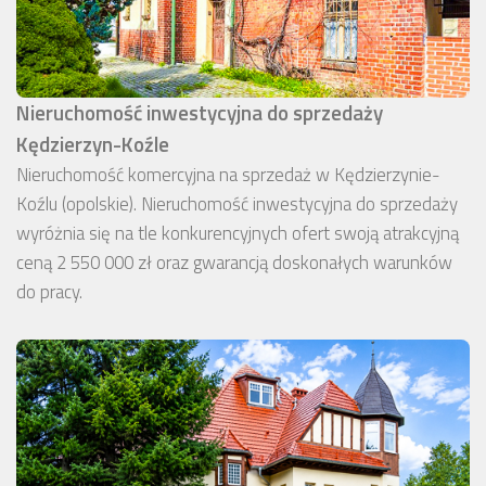
Nieruchomość inwestycyjna do sprzedaży
Kędzierzyn-Koźle
Nieruchomość komercyjna na sprzedaż w Kędzierzynie-
Koźlu (opolskie). Nieruchomość inwestycyjna do sprzedaży
wyróżnia się na tle konkurencyjnych ofert swoją atrakcyjną
ceną 2 550 000 zł oraz gwarancją doskonałych warunków
do pracy.