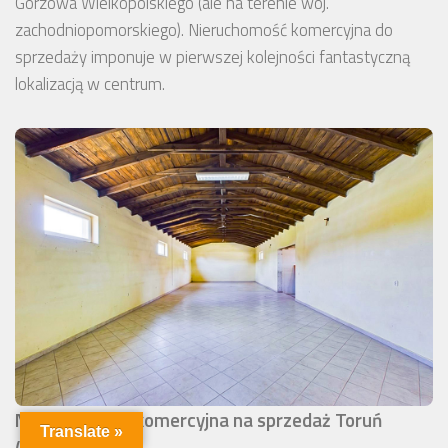
Gorzowa Wielkopolskiego (ale na terenie woj.
zachodniopomorskiego). Nieruchomość komercyjna do
sprzedaży imponuje w pierwszej kolejności fantastyczną
lokalizacją w centrum.
Nieruchomość komercyjna na sprzedaż Toruń
Translate »