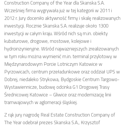
Construction Company of the Year dla Skanska S.A.
Wcześniej firma wygrywała już w tej kategorii w 2011 i
2012 r. Jury doceniło aktywność firmy i skalę realizowanych
inwestycji. Rocznie Skanska S.A. realizuje około 1300
inwestycji w całym kraju. Wśród nich są m.in. obiekty
kubaturowe, drogowe, mostowe, kolejowe i
hydroinżynieryjne. Wśród najważniejszych zrealizowanych
w tym roku można wymienić m.in. terminal przylotowy w
Międzynarodowym Porcie Lotniczym Katowice w
Pyrzowicach, centrum przeładunkowe oraz oddział UPS w
Dobrej, niedaleko Strykowa, Bydgoskie Centrum Targowo-
Wystawiennicze, budowę odcinka G1 Drogowej Trasy
Średnicowej Katowice – Gliwice oraz modernizację linii
tramwajowych w aglomeracji śląskiej.
Z rąk jury nagrodę Real Estate Construction Company of
The Year odebrał prezes Skanska S.A., Krzysztof