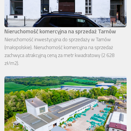
Nieruchomość komercyjna na sprzedaż Tarnów
Nieruchomość inwestycyjna do sprzedaży w Tarnów
(małopolskie). Nieruchomość komercyjna na sprzedaż
zachwyca atrakcyjną ceną za metr kwadratowy (2 628
zł/m2).