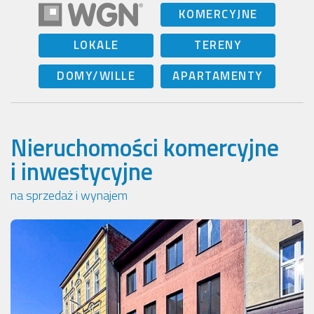
KOMERCYJNE
LOKALE
TERENY
DOMY/WILLE
APARTAMENTY
Nieruchomości komercyjne
i inwestycyjne
na sprzedaż i wynajem