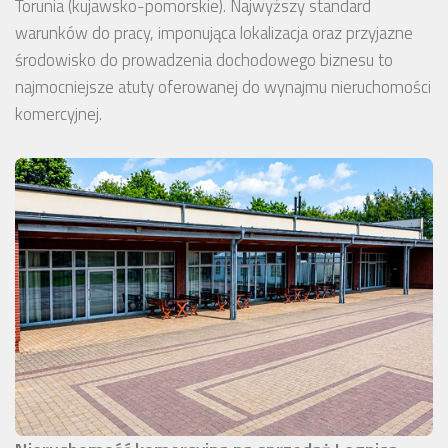
Torunia (kujawsko-pomorskie). Najwyższy standard
warunków do pracy, imponująca lokalizacja oraz przyjazne
środowisko do prowadzenia dochodowego biznesu to
najmocniejsze atuty oferowanej do wynajmu nieruchomości
komercyjnej.