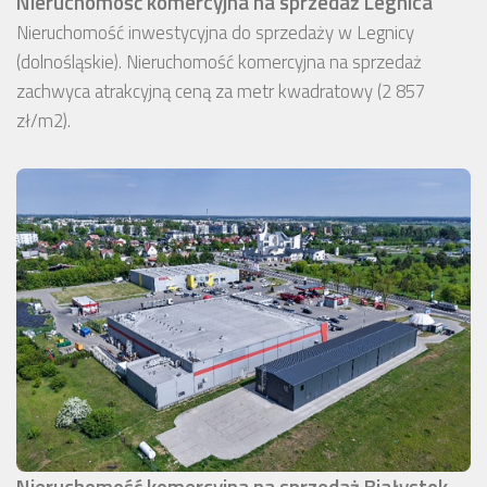
Nieruchomość komercyjna na sprzedaż Legnica
Nieruchomość inwestycyjna do sprzedaży w Legnicy
(dolnośląskie). Nieruchomość komercyjna na sprzedaż
zachwyca atrakcyjną ceną za metr kwadratowy (2 857
zł/m2).
Nieruchomość komercyjna na sprzedaż Białystok