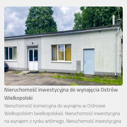
Nieruchomość inwestycyjna do wynajęcia Ostrów
Wielkopolski
Nieruchomość komercyjna do wynajmu w Ostrowie
Wielkopolskim (wielkopolskie). Nieruchomość inwestycyjna
na wynajem z rynku wtórnego. Nieruchomość inwestycyjna