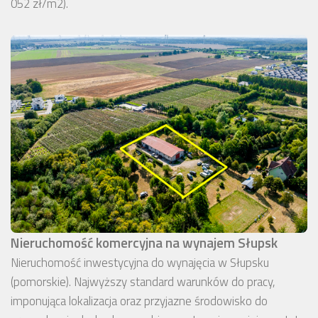
052 zł/m2).
Nieruchomość komercyjna na wynajem Słupsk
Nieruchomość inwestycyjna do wynajęcia w Słupsku
(pomorskie). Najwyższy standard warunków do pracy,
imponująca lokalizacja oraz przyjazne środowisko do