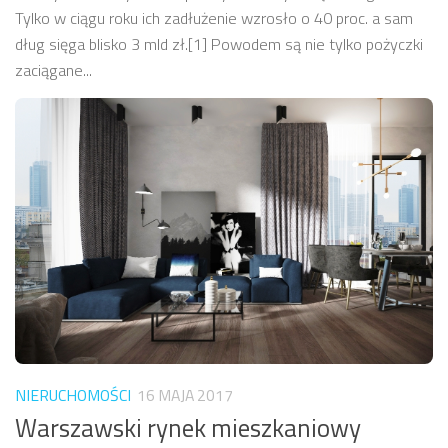
Tylko w ciągu roku ich zadłużenie wzrosło o 40 proc. a sam
dług sięga blisko 3 mld zł.[1] Powodem są nie tylko pożyczki
zaciągane...
NIERUCHOMOŚCI
16 MAJA 2017
Warszawski rynek mieszkaniowy