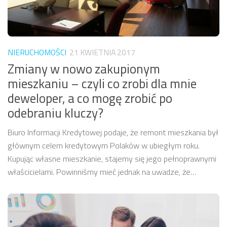
NIERUCHOMOŚCI
21 KWIETNIA 2017
Zmiany w nowo zakupionym
mieszkaniu – czyli co zrobi dla mnie
deweloper, a co mogę zrobić po
odebraniu kluczy?
Biuro Informacji Kredytowej podaje, że remont mieszkania był
głównym celem kredytowym Polaków w ubiegłym roku.
Kupując własne mieszkanie, stajemy się jego pełnoprawnymi
właścicielami. Powinniśmy mieć jednak na uwadze, że…