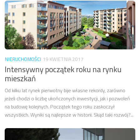
NIERUCHOMOŚCI
19 KWIETNIA 2017
Intensywny początek roku na rynku
mieszkań
Od kilku lat rynek pierwotny bije własne rekordy, zarówno
jeżeli chodzi o liczbę ukończonych inwestycji, jak i pozwoleń
na budowę kolejnych. Początek tego roku zaskoczył
wszystkich. Wyniki są najlepsze w historii. Skąd taki rozwój?...