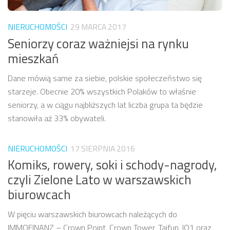
NIERUCHOMOŚCI
29 MARCA 2017
Seniorzy coraz ważniejsi na rynku
mieszkań
Dane mówią same za siebie, polskie społeczeństwo się
starzeje. Obecnie 20% wszystkich Polaków to właśnie
seniorzy, a w ciągu najbliższych lat liczba grupa ta będzie
stanowiła aż 33% obywateli.
NIERUCHOMOŚCI
17 SIERPNIA 2016
Komiks, rowery, soki i schody-nagrody,
czyli Zielone Lato w warszawskich
biurowcach
W pięciu warszawskich biurowcach należących do
IMMOFINANZ – Crown Point, Crown Tower, Taifun, IO1 oraz