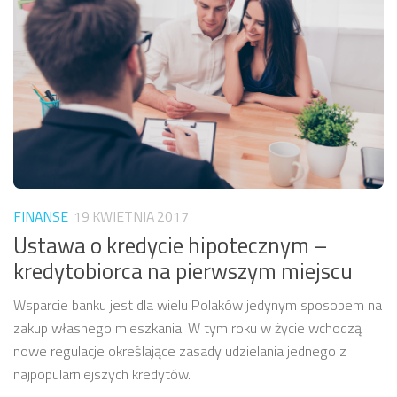
FINANSE
19 KWIETNIA 2017
Ustawa o kredycie hipotecznym –
kredytobiorca na pierwszym miejscu
Wsparcie banku jest dla wielu Polaków jedynym sposobem na
zakup własnego mieszkania. W tym roku w życie wchodzą
nowe regulacje określające zasady udzielania jednego z
najpopularniejszych kredytów.