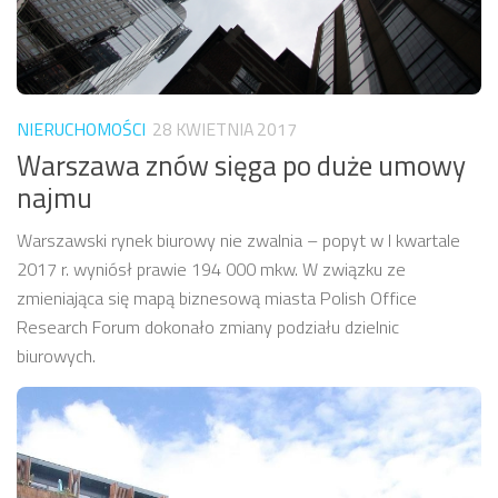
NIERUCHOMOŚCI
28 KWIETNIA 2017
Warszawa znów sięga po duże umowy
najmu
Warszawski rynek biurowy nie zwalnia – popyt w I kwartale
2017 r. wyniósł prawie 194 000 mkw. W związku ze
zmieniająca się mapą biznesową miasta Polish Office
Research Forum dokonało zmiany podziału dzielnic
biurowych.