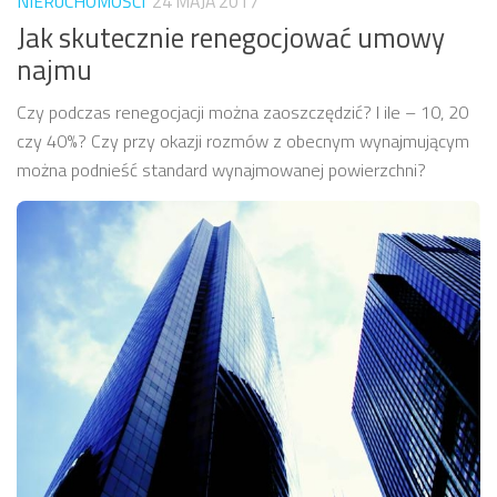
NIERUCHOMOŚCI
24 MAJA 2017
Jak skutecznie renegocjować umowy
najmu
Czy podczas renegocjacji można zaoszczędzić? I ile – 10, 20
czy 40%? Czy przy okazji rozmów z obecnym wynajmującym
można podnieść standard wynajmowanej powierzchni?