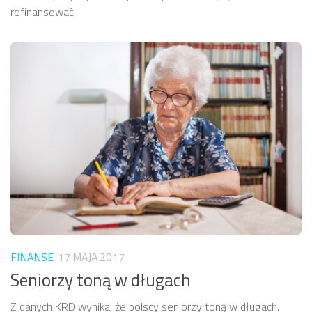
refinansować.
FINANSE
17 MAJA 2017
Seniorzy toną w długach
Z danych KRD wynika, że polscy seniorzy toną w długach.