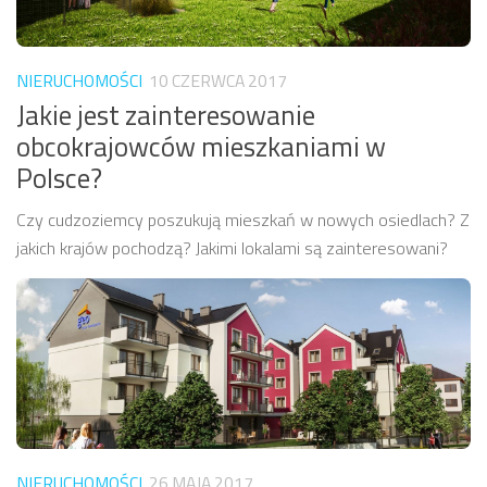
NIERUCHOMOŚCI
10 CZERWCA 2017
Jakie jest zainteresowanie
obcokrajowców mieszkaniami w
Polsce?
Czy cudzoziemcy poszukują mieszkań w nowych osiedlach? Z
jakich krajów pochodzą? Jakimi lokalami są zainteresowani?
NIERUCHOMOŚCI
26 MAJA 2017